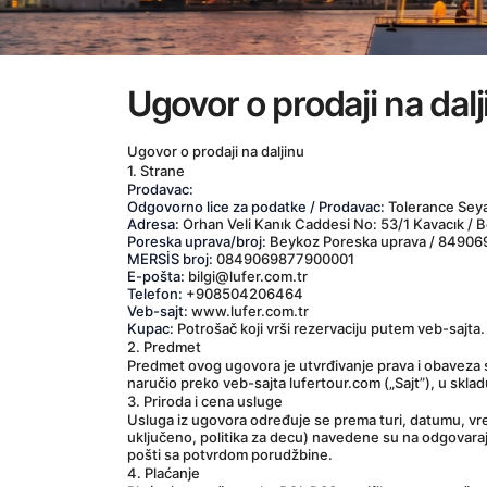
Ugovor o prodaji na dalj
Ugovor o prodaji na daljinu
1. Strane
Prodavac:
Odgovorno lice za podatke / Prodavac:
 Tolerance Sey
Adresa:
 Orhan Veli Kanık Caddesi No: 53/1 Kavacık / B
Poreska uprava/broj:
 Beykoz Poreska uprava / 8490
MERSİS broj:
 0849069877900001
E-pošta:
 bilgi@lufer.com.tr
Telefon:
 +908504206464
Veb-sajt:
 www.lufer.com.tr
Kupac:
 Potrošač koji vrši rezervaciju putem veb-sajta.
2. Predmet
Predmet ovog ugovora je utvrđivanje prava i obaveza s
naručio preko veb-sajta lufertour.com („Sajt”), u skla
3. Priroda i cena usluge
Usluga iz ugovora određuje se prema turi, datumu, vrem
uključeno, politika za decu) navedene su na odgovaraju
pošti sa potvrdom porudžbine.
4. Plaćanje