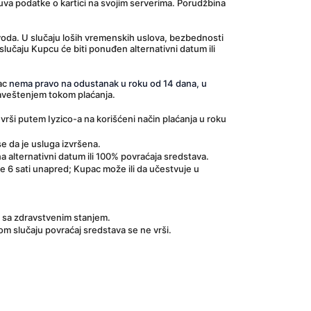
uva podatke o kartici na svojim serverima. Porudžbina 
voda. U slučaju loših vremenskih uslova, bezbednosti 
slučaju Kupcu će biti ponuđen alternativni datum ili 
ac 
nema pravo na odustanak u roku od 14 dana, u 
baveštenjem tokom plaćanja.
rši putem Iyzico-a na korišćeni način plaćanja u roku 
se da je usluga izvršena.
a alternativni datum ili 100% povraćaja sredstava.
6 sati unapred; Kupac može ili da učestvuje u 
zi sa zdravstvenim stanjem.
tom slučaju povraćaj sredstava se ne vrši.