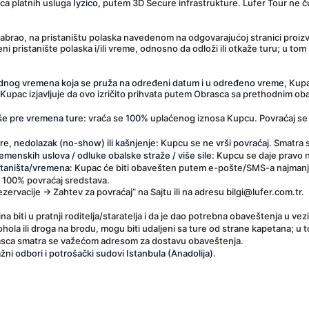
a platnih usluga 
Iyzico
, putem 3D Secure infrastrukture. Lufer Tour ne č
zabrao, na pristaništu polaska navedenom na odgovarajućoj stranici proiz
i pristanište polaska i/ili vreme, odnosno da odloži ili otkaže turu; u tom 
odnog vremena koja se pruža na određeni datum i u određeno vreme
, Kup
 Kupac izjavljuje da ovo izričito prihvata putem Obrasca sa prethodnim o
iše pre vremena ture:
 vraća se 
100%
 uplaćenog iznosa Kupcu. Povraćaj se v
re, nedolazak (no-show) ili kašnjenje:
 Kupcu se 
ne vrši povraćaj
. Smatra 
emenskih uslova / odluke obalske straže / više sile:
 Kupcu se daje pravo n
staništa/vremena:
 Kupac će biti obavešten putem e-pošte/SMS-a najmanje 
e 100% povraćaj sredstava.
ezervacije → Zahtev za povraćaj”
 na Sajtu ili na adresu bilgi@lufer.com.tr.
a biti u pratnji roditelja/staratelja i da je dao potrebna obaveštenja u ve
ohola ili droga na brodu, mogu biti udaljeni sa ture od strane kapetana; u 
asca smatra se važećom adresom za dostavu obaveštenja.
žni odbori i potrošački sudovi Istanbula (Anadolija)
.