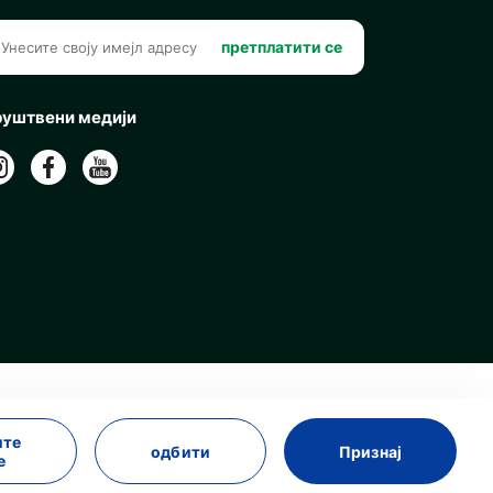
претплатити се
уштвени медији
ите
одбити
Признај
е