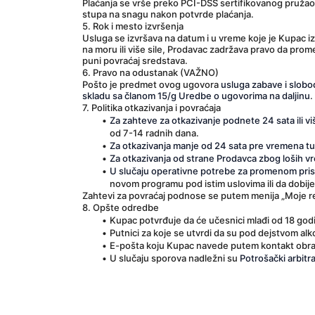
Plaćanja se vrše preko PCI-DSS sertifikovanog pružaoc
stupa na snagu nakon potvrde plaćanja.
5. Rok i mesto izvršenja
Usluga se izvršava na datum i u vreme koje je Kupac i
na moru ili više sile, Prodavac zadržava pravo da promen
puni povraćaj sredstava.
6. Pravo na odustanak (VAŽNO)
Pošto je predmet ovog ugovora 
usluga zabave i slob
skladu sa članom 15/g Uredbe o ugovorima na daljinu
.
7. Politika otkazivanja i povraćaja
Za zahteve za otkazivanje podnete 24 sata ili v
od 7-14 radnih dana.
Za otkazivanja manje od 24 sata pre vremena tu
Za otkazivanja od strane Prodavca zbog loših vr
U slučaju operativne potrebe za promenom pri
novom programu pod istim uslovima ili da dobij
Zahtevi za povraćaj podnose se putem menija 
„Moje r
8. Opšte odredbe
Kupac potvrđuje da će učesnici mlađi od 18 godin
Putnici za koje se utvrdi da su pod dejstvom alk
E-pošta koju Kupac navede putem kontakt obr
U slučaju sporova nadležni su 
Potrošački arbitra