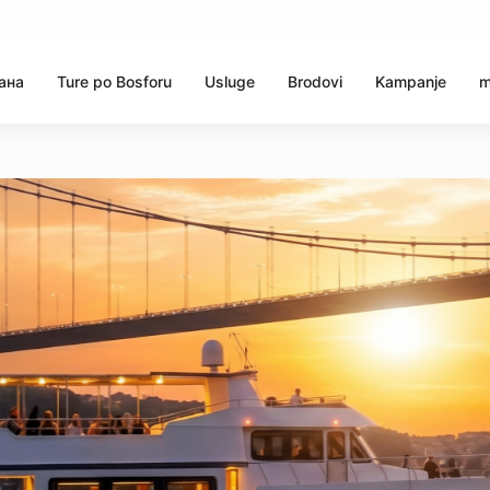
ана
Ture po Bosforu
Usluge
Brodovi
Kampanje
m