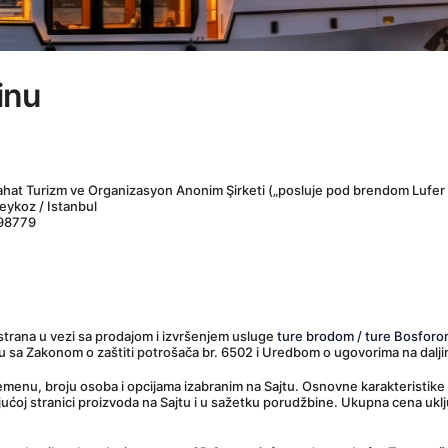
inu
ahat Turizm ve Organizasyon Anonim Şirketi („posluje pod brendom Lufer 
eykoz / Istanbul
698779
trana u vezi sa prodajom i izvršenjem usluge 
ture brodom / ture Bosforom
du sa Zakonom o zaštiti potrošača br. 6502 i Uredbom o ugovorima na dalji
enu, broju osoba i opcijama izabranim na Sajtu. Osnovne karakteristike us
ćoj stranici proizvoda na Sajtu i u sažetku porudžbine. Ukupna cena uključ