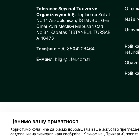
Tolerance Seyahat Turizm ve
O nam
Organizasyon A.Ş:
Toplarönü Sokak
Naše r
No:11 Anadoluhisarı/ İSTANBUL Gemi:
Ömer Avni Meclis-i Mebusan Cad.
Ugovor 
No:34 Kabataş / İSTANBUL TÜRSAB:
A-16476
Politik
Телефон:
+90 8504206464
refundi
Е-маил:
bilgi@lufer.com.tr
Obaveš
Politik
Ценимо вашу приватност
Користимо колачиће да бисмо побољшали ваше искуство прегледањ
садржај и анализирали наш саобраћај. Кликом на „Прихвати“, приста