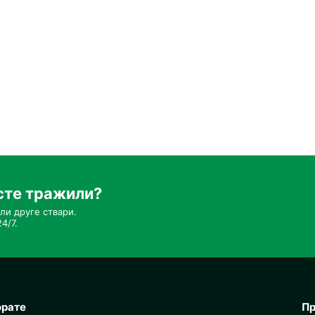
сте тражили?
ли друге ствари.
4/7.
орате
Пр