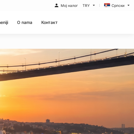
Мој налог
TRY
Српски
eniji
O nama
Контакт