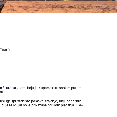
Tour”)
 / ture sa jelom
, koju je Kupac elektronskim putem 
nu.
luge (pristanište polaska, trajanje, uključeno/nije 
uje PDV i jasno je prikazana prilikom plaćanja i u e-