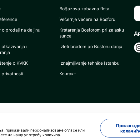
a
Boğazova zabavna flota
eference
Večernje večere na Bosforu
o prodaji na daljinu
Krstarenja Bosforom pri zalasku
Др
sunca
a otkazivanja i
Izleti brodom po Bosforu danju
ranja
tenje o KVKK
Iznajmljivanje tehnike Istanbul
a privatnosti
Контакт
Прилагод
а, приказивали персонализоване огласе или
колачић
Развијен од стране
јете на нашу употребу колачића.