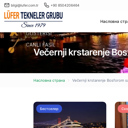
bilgi@lufer.com.tr
+90 8504206464
Насловна стр
Večernji krstarenje Bo
Насловна страна
Večernji krstarenje Bosforom 
Бестселер
Ско