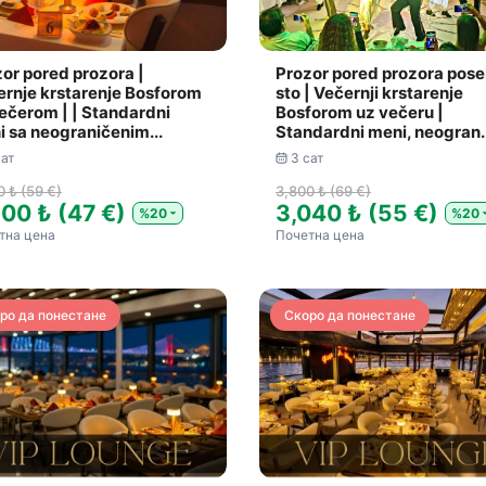
or pored prozora |
Prozor pored prozora pos
rnje krstarenje Bosforom
sto | Večernji krstarenje
ečerom | | Standardni
Bosforom uz večeru |
 sa neograničenim...
Standardni meni, neogran..
сат
3 сат
0 ₺ (59 €)
3,800 ₺ (69 €)
600 ₺ (47 €)
3,040 ₺ (55 €)
%20
%20
тна цена
Почетна цена
ро да понестане
Скоро да понестане