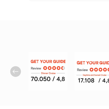
Veče puno ukusa uz pogled na Bosfor
Krstarenje Bosforom sa večerom istovremeno pruža 