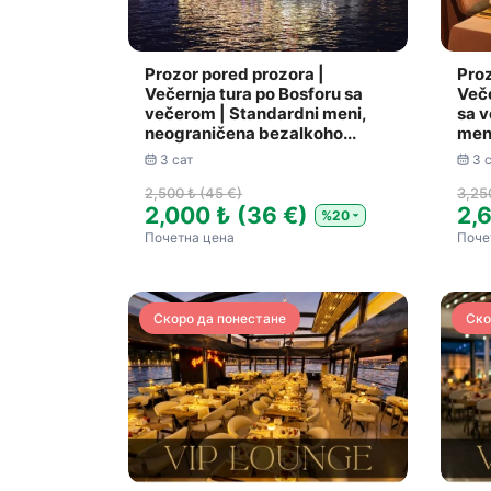
Prozor pored prozora |
Proz
Večernja tura po Bosforu sa
Veče
večerom | Standardni meni,
sa v
neograničena bezalkoho...
meni
3 сат
3 
2,500 ₺ (45 €)
3,25
2,000 ₺ (36 €)
2,
%20
Почетна цена
Поче
Скоро да понестане
Ско