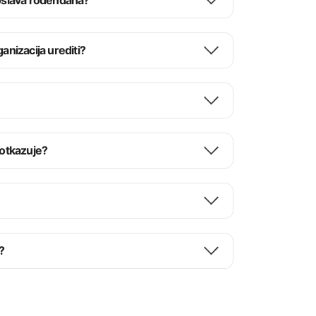
roslava rođendana?
anizacija urediti?
 otkazuje?
?