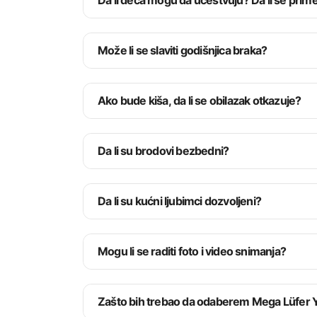
Da li deca mogu da učestvuju? Da li se prim
Romske plesne predstave
Turski narodni plesovi
Živa turska muzika
Tradicionalni kulturni nastupi
Može li se slaviti godišnjica braka?
Profesionalni DJ nastup
Naš profesionalni tim, sastavljen od najistaknutijih um
Ako bude kiša, da li se obilazak otkazuje?
Da li su brodovi bezbedni?
Da li su kućni ljubimci dozvoljeni?
Mogu li se raditi foto i video snimanja?
Zašto bih trebao da odaberem Mega Lüfer Y