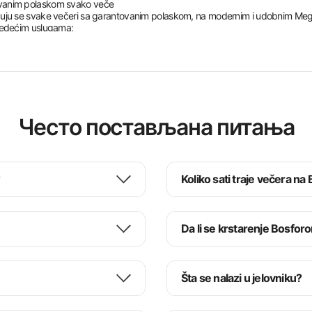
ovanim polaskom svako veče
zuju se svake večeri sa garantovanim polaskom, na modernim i udobnim Meg
sledećim uslugama;
Често постављана питања
no od najluksuznijih i najprijatnijih iskustava na Bosforu u Istanbulu.
kupno 7 različitih salona.
?
Koliko sati traje večera na 
Da li se krstarenje Bosfo
zvršila rezervaciju i pružaju udobno i ekskluzivno iskustvo.
atraju prelep pogled na Bosfor iz najposebnije tačke, dok su stolovi ispred bi
Šta se nalazi u jelovniku?
i najvažnije istorijske građevine i simboli Istanbula sa mora.