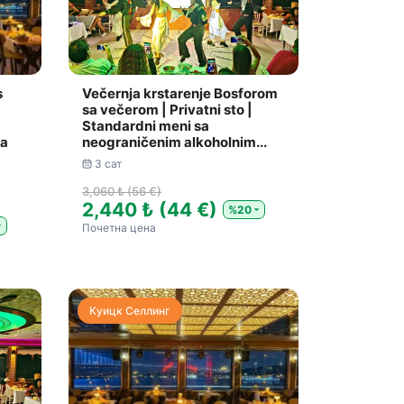
s
Večernja krstarenje Bosforom
sa večerom | Privatni sto |
Standardni meni sa
na
neograničenim alkoholnim...
3 сат
3,060 ₺ (56 €)
2,440 ₺ (44 €)
%20
Почетна цена
Куицк Селлинг