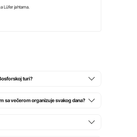
a Lüfer jahtama.
Bosforskoj turi?
rom sa večerom organizuje svakog dana?
ne idealni za one koji žele da prate nastupe iz