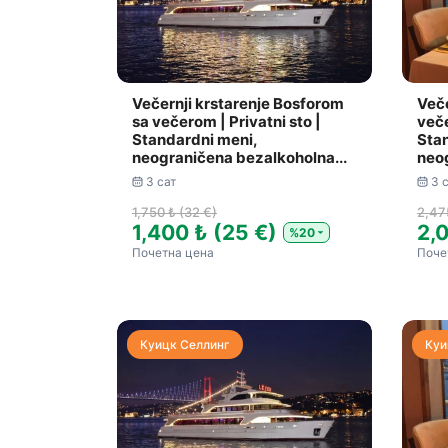
Večernji krstarenje Bosforom
Veče
sa večerom | Privatni sto |
veče
Standardni meni,
Sta
neograničena bezalkoholna...
neog
3 сат
3 
1,750 ₺ (32 €)
2,47
1,400 ₺ (25 €)
2,
%20
Почетна цена
Поче
Куицк Селлинг
Куи