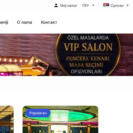
Мој налог
TRY
Српски
eniji
O nama
Контакт
Popularan