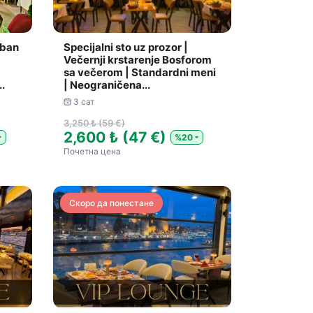
eban
Specijalni sto uz prozor |
Večernji krstarenje Bosforom
sa večerom | Standardni meni
.
| Neograničena...
3 сат
3,250 ₺ (59 €)
2,600 ₺ (47 €)
%20
Почетна цена
Скоро да понестане