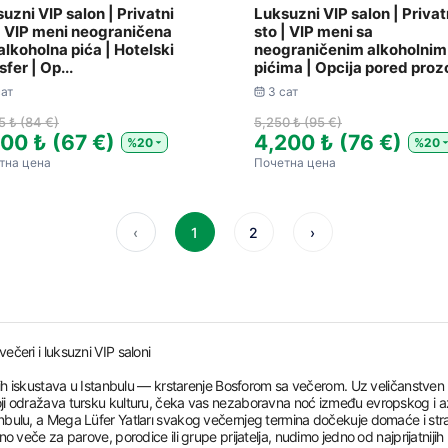
uzni VIP salon | Privatni
Luksuzni VIP salon | Privat
| VIP meni neograničena
sto | VIP meni sa
lkoholna pića | Hotelski
neograničenim alkoholnim
sfer | Op...
pićima | Opcija pored prozo
сат
3 сат
5 ₺ (84 €)
5,250 ₺ (95 €)
700 ₺ (67 €)
4,200 ₺ (76 €)
%20
%20
тна цена
Почетна цена
‹
1
2
›
čeri i luksuzni VIP saloni
jih iskustava u Istanbulu — krstarenje Bosforom sa večerom. Uz veličanstven
ji odražava tursku kulturu, čeka vas nezaboravna noć između evropskog i az
bulu, a Mega Lüfer Yatları svakog večernjeg termina dočekuje domaće i stra
 veče za parove, porodice ili grupe prijatelja, nudimo jedno od najprijatnijih