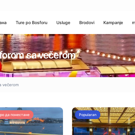
ана
Ture po Bosforu
Usluge
Brodovi
Kampanje
m
sforom sa večerom
sa večerom
ро да понестане
Popularan