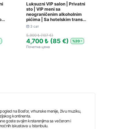
ni
Luksuzni VIP salon | Privatni
sto | VIP meni sa
neograničenim alkoholnim
...
pićima | Sa hotelskim trans...
3 сат
5,900 ₺ (107 €)
4,700 ₺ (85 €)
%20
Почетна цена
 pogled na Bosfor, vrhunske menije, živu muziku,
ijskog kontinenta.
ne goste svojim krstarenjima sa večerom i
 noćnih iskustava u Istanbulu.