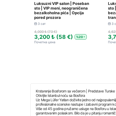
Luksuzni VIP salon | Poseban
Luks
sto | VIP meni, neograničena
sto 
bezalkoholna pića | Opcija
beza
pored prozora
tran
3 сат
3 
4,000 ₺ (73 €)
4,62
3,200 ₺ (58 €)
3,
%20
Почетна цена
Поче
Krstarenje Bosforom sa večerom | Predstave Turske ve
Otkrijte Istanbul noću sa Bosfora
Uz Mega Lüfer Yatları doživite jedno od najpopularni
profesionalne scenske nastupe i zabavni program ko
Više od 45 godina pružamo usluge na Bosforu u Istan
garantovanim polaskom. Bilo da je u pitanju romantično