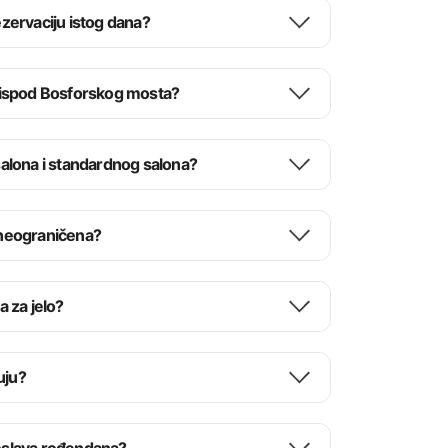
ezervaciju istog dana?
i ispod Bosforskog mosta?
 salona i standardnog salona?
stvo.
 neograničena?
a za jelo?
uju?