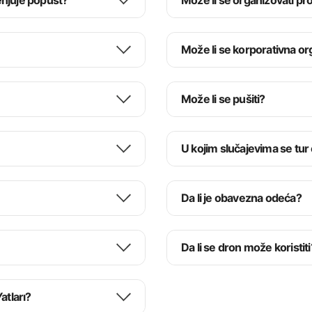
enjuje popust?
Može li se organizovati p
Može li se korporativna org
etnika iz Istanbula, predstavlja tursku kulturu na zabavan i upečatljiv način.
Može li se pušiti?
U kojim slučajevima se tur
Da li je obavezna odeća?
Da li se dron može koristiti
atları?