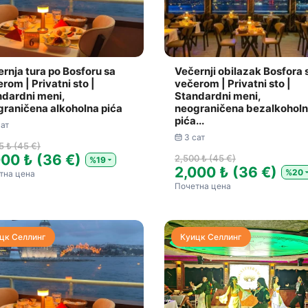
rnja tura po Bosforu sa
Večernji obilazak Bosfora 
rom | Privatni sto |
večerom | Privatni sto |
ndardni meni,
Standardni meni,
raničena alkoholna pića
neograničena bezalkohol
pića...
сат
3 сат
5 ₺ (45 €)
000 ₺ (36 €)
2,500 ₺ (45 €)
%19
2,000 ₺ (36 €)
%20
тна цена
Почетна цена
цк Селлинг
Куицк Селлинг