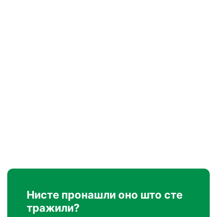
Нисте пронашли оно што сте
тражили?