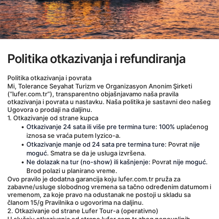
Politika otkazivanja i refundiranja
Politika otkazivanja i povrata
Mi, Tolerance Seyahat Turizm ve Organizasyon Anonim Şirketi 
(“lufer.com.tr”), transparentno objašnjavamo naša pravila 
otkazivanja i povrata u nastavku. Naša politika je sastavni deo našeg 
Ugovora o prodaji na daljinu.
1. Otkazivanje od strane kupca
Otkazivanje 24 sata ili više pre termina ture:
100%
 uplaćenog 
iznosa se vraća putem Iyzico-a.
Otkazivanje manje od 24 sata pre termina ture:
 Povrat 
nije 
moguć
. Smatra se da je usluga izvršena.
Ne dolazak na tur (no-show) ili kašnjenje:
 Povrat 
nije moguć
. 
Brod polazi u planirano vreme.
Ovo pravilo je dodatna garancija koju lufer.com.tr pruža za 
zabavne/usluge slobodnog vremena sa tačno određenim datumom i 
vremenom, za koje pravo na odustanak ne postoji u skladu sa 
članom 15/g Pravilnika o ugovorima na daljinu.
2. Otkazivanje od strane Lufer Tour-a (operativno)