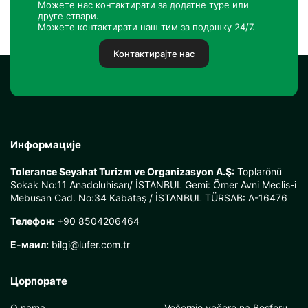
Можете нас контактирати за додатне туре или
друге ствари.
Можете контактирати наш тим за подршку 24/7.
Контактирајте нас
Информације
Tolerance Seyahat Turizm ve Organizasyon A.Ş:
Toplarönü
Sokak No:11 Anadoluhisarı/ İSTANBUL Gemi: Ömer Avni Meclis-i
Mebusan Cad. No:34 Kabataş / İSTANBUL TÜRSAB: A-16476
Телефон:
+90 8504206464
Е-маил:
bilgi@lufer.com.tr
Цорпорате
O nama
Večernje večere na Bosforu