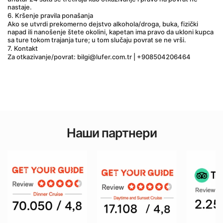
nastaje.
6. Kršenje pravila ponašanja
Ako se utvrdi prekomerno dejstvo alkohola/droga, buka, fizički 
napad ili nanošenje štete okolini, kapetan ima pravo da ukloni kupca 
sa ture tokom trajanja ture; u tom slučaju povrat se ne vrši.
7. Kontakt
Za otkazivanje/povrat: bilgi@lufer.com.tr | +908504206464
Наши партнери