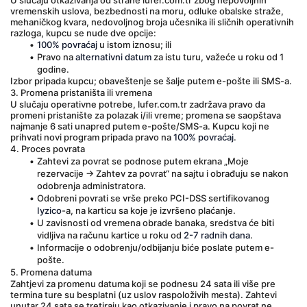
U slučaju otkazivanja od strane lufer.com.tr zbog nepovoljnih 
vremenskih uslova, bezbednosti na moru, odluke obalske straže, 
mehaničkog kvara, nedovoljnog broja učesnika ili sličnih operativnih 
razloga, kupcu se nude dve opcije:
100% povraćaj
 u istom iznosu; ili
Pravo na 
alternativni datum
 za istu turu, važeće u roku od 1 
godine.
Izbor pripada kupcu; obaveštenje se šalje putem e-pošte ili SMS-a.
3. Promena pristaništa ili vremena
U slučaju operativne potrebe, lufer.com.tr zadržava pravo da 
promeni pristanište za polazak i/ili vreme; promena se saopštava 
najmanje 6 sati unapred putem e-pošte/SMS-a. Kupcu koji ne 
prihvati novi program pripada pravo na 
100% povraćaj
.
4. Proces povrata
Zahtevi za povrat se podnose putem ekrana 
„Moje 
rezervacije → Zahtev za povrat“
 na sajtu i obrađuju se nakon 
odobrenja administratora.
Odobreni povrati se vrše preko PCI-DSS sertifikovanog 
Iyzico
-a, na karticu sa koje je izvršeno plaćanje.
U zavisnosti od vremena obrade banaka, sredstva će biti 
vidljiva na računu kartice u roku od 
2-7 radnih dana
.
Informacije o odobrenju/odbijanju biće poslate putem e-
pošte.
5. Promena datuma
Zahtjevi za promenu datuma koji se podnesu 24 sata ili više pre 
termina ture su besplatni (uz uslov raspoloživih mesta). Zahtevi 
unutar 24 sata se tretiraju kao otkazivanje i pravo na povrat ne 