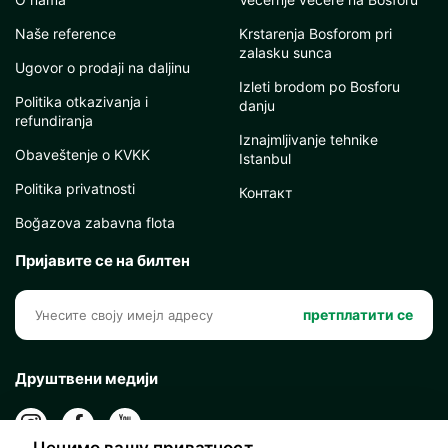
Naše reference
Krstarenja Bosforom pri
zalasku sunca
Ugovor o prodaji na daljinu
Izleti brodom po Bosforu
Politika otkazivanja i
danju
refundiranja
Iznajmljivanje tehnike
Obaveštenje o KVKK
Istanbul
Politika privatnosti
Контакт
Boğazova zabavna flota
Пријавите се на билтен
претплатити се
Друштвени медији