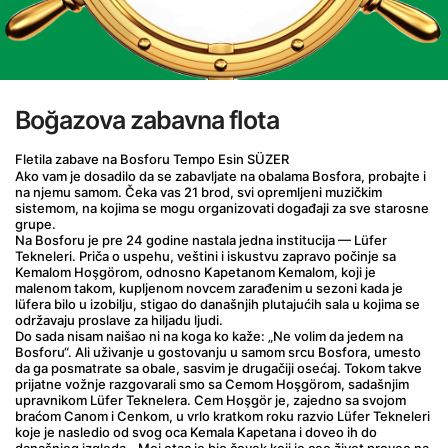
Boğazova zabavna flota
Fletila zabave na Bosforu Tempo Esin SÜZER
Ako vam je dosadilo da se zabavljate na obalama Bosfora, probajte i 
na njemu samom. Čeka vas 21 brod, svi opremljeni muzičkim 
sistemom, na kojima se mogu organizovati događaji za sve starosne 
grupe.
Na Bosforu je pre 24 godine nastala jedna institucija — Lüfer 
Tekneleri. Priča o uspehu, veštini i iskustvu zapravo počinje sa 
Kemalom Hoşgörom, odnosno Kapetanom Kemalom, koji je 
malenom takom, kupljenom novcem zarađenim u sezoni kada je 
lüfera bilo u izobilju, stigao do današnjih plutajućih sala u kojima se 
održavaju proslave za hiljadu ljudi.
Do sada nisam naišao ni na koga ko kaže: „Ne volim da jedem na 
Bosforu“. Ali uživanje u gostovanju u samom srcu Bosfora, umesto 
da ga posmatrate sa obale, sasvim je drugačiji osećaj. Tokom takve 
prijatne vožnje razgovarali smo sa Cemom Hoşgörom, sadašnjim 
upravnikom Lüfer Teknelera. Cem Hoşgör je, zajedno sa svojom 
braćom Canom i Cenkom, u vrlo kratkom roku razvio Lüfer Tekneleri 
koje je nasledio od svog oca Kemala Kapetana i doveo ih do 