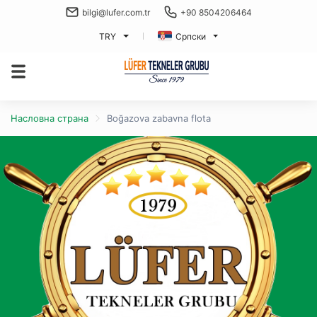
bilgi@lufer.com.tr
+90 8504206464
TRY
Српски
Насловна страна
Boğazova zabavna flota