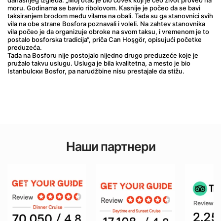
današnjeg izgleda. „Moj otac je bio čovek koji je ceo život proveo na 
moru. Godinama se bavio ribolovom. Kasnije je počeo da se bavi 
taksiranjem brodom među vilama na obali. Tada su ga stanovnici svih 
vila na obe strane Bosfora poznavali i voleli. Na zahtev stanovnika 
vila počeo je da organizuje obroke na svom taksu, i vremenom je to 
postalo bosforska tradicija“, priča Can Hoşgör, opisujući početke 
preduzeća.
Tada na Bosforu nije postojalo nijedno drugo preduzeće koje je 
pružalo takvu uslugu. Usluga je bila kvalitetna, a mesto je bio 
Istanbulски Bosfor, pa narudžbine nisu prestajale da stižu.
Наши партнери