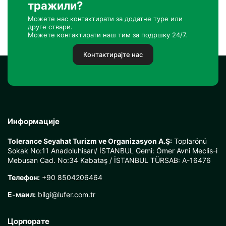
тражили?
Можете нас контактирати за додатне туре или
друге ствари.
Можете контактирати наш тим за подршку 24/7.
Контактирајте нас
Информације
Tolerance Seyahat Turizm ve Organizasyon A.Ş:
Toplarönü
Sokak No:11 Anadoluhisarı/ İSTANBUL Gemi: Ömer Avni Meclis-i
Mebusan Cad. No:34 Kabataş / İSTANBUL TÜRSAB: A-16476
Телефон:
+90 8504206464
Е-маил:
bilgi@lufer.com.tr
Цорпорате