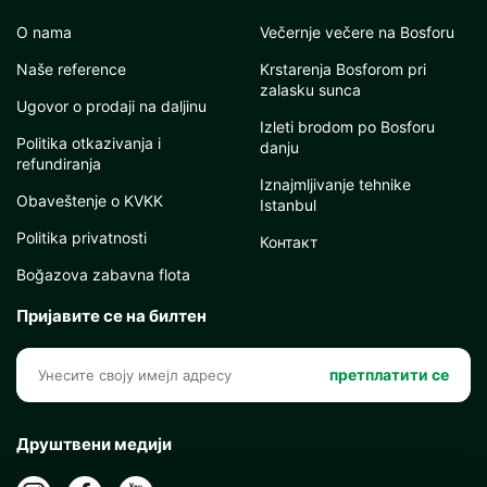
O nama
Večernje večere na Bosforu
Naše reference
Krstarenja Bosforom pri
zalasku sunca
Ugovor o prodaji na daljinu
Izleti brodom po Bosforu
Politika otkazivanja i
danju
refundiranja
Iznajmljivanje tehnike
Obaveštenje o KVKK
Istanbul
Politika privatnosti
Контакт
Boğazova zabavna flota
Пријавите се на билтен
претплатити се
Друштвени медији