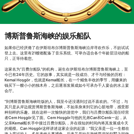
博斯普鲁斯海峡的娱乐船队
如果你已经厌倦了在伊斯坦布尔博斯普鲁斯海峡沿岸寻欢作乐，不妨试试
登上去。这里有21艘都配备了音乐系统、可举办适合各个年龄层活动的船
只，正等待着您。

这家名为“吕费尔船队”的机构，诞生在伊斯坦布尔博斯普鲁斯海峡上，至
今已有24年历史。它的故事，其实就是一段成功、才干与经验的历程：
Kemal Hoşgör，也就是Kemal船长，在一个鲻鱼丰收的季节，用赚来的
钱买下一艘小小的独木舟，之后逐渐发展成如今可承办千人宴会的水上宴
会厅。

“到博斯普鲁斯海峡吃饭的人，我至今还没遇到过说不喜欢的。”不过，与
其只是从岸边观赏博斯普鲁斯海峡，不如亲身来到它的心脏地带，感受那
种别样的乐趣。就在这样一次愉快的游览中，我们与吕费尔船队现任经营
者Cem Hoşgör见了面。Cem Hoşgör与他的兄弟Can和Cenk一起，从
父亲Kemal船长手中接过吕费尔船队，并在很短的时间内将其发展成今天
的规模。Can Hoşgör这样讲述这家企业的起源：“我父亲是一位一生都在
海上度过的人。多年来他从事捕鱼，后来又开始在海峡两岸的别墅之间做