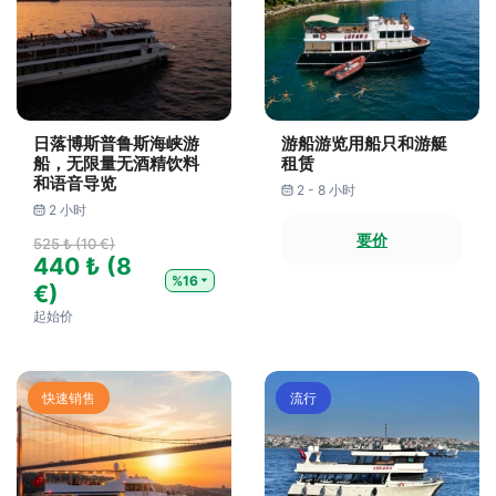
日落博斯普鲁斯海峡游
游船游览用船只和游艇
船，无限量无酒精饮料
租赁
和语音导览
2 - 8 小时
2 小时
要价
525 ₺ (10 €)
440 ₺ (8
%16
€)
起始价
快速销售
流行