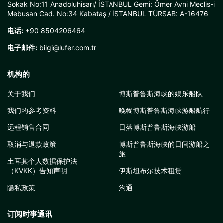
这趟旅程适合所有想从不同角度探索伊斯坦布尔的人。无论是家
Sokak No:11 Anadoluhisarı/ İSTANBUL Gemi: Ömer Avni Meclis-i
庭、情侣、游客还是朋友团体，这项活动都能为每个人提供一场
Mebusan Cad. No:34 Kabataş / İSTANBUL TÜRSAB: A-16476
惬意的
日落博斯普鲁斯海峡之旅
。
预订与参加
电话:
+90 8504206464
博斯普鲁斯海峡日落之旅是非常受欢迎的活动，因此建议您提前
预订席位。便捷的预订方式让您可以快速安排计划，并踏上您梦
电子邮件:
bilgi@lufer.com.tr
寐以求的
日落博斯普鲁斯海峡之旅
。
为什么选择这趟旅程？
如果您想探索伊斯坦布尔最美的风景、感受日落的魅力，并享受
机构的
一段舒适的航程，那么
日落博斯普鲁斯海峡之旅
将是您的最佳选
择之一。
关于我们
博斯普鲁斯海峡的娱乐船队
总而言之
，博斯普鲁斯海峡日落之旅是一场专为那些想要不仅
“看见”伊斯坦布尔，更要“感受”伊斯坦布尔的人所设计的特别体
我们的参考资料
晚餐博斯普鲁斯海峡游船航行
验。当您凝望夕阳沉入博斯普鲁斯海峡的水面时，您会与这座独
特的城市建立联结，而这一切体验的核心，正通过
日落博斯普鲁
远程销售合同
日落博斯普鲁斯海峡游船
斯海峡之旅
而生动呈现。
出发地点 - 出发时间？
取消与退款政策
博斯普鲁斯海峡的日间游船之
我们的出发地点为 Kabataş Kadoil 加油站码头以及 Haliç Cibali
旅
Kadir Has 大学对面的 Lüfer Tur 码头。游船时间会根据日落时间
土耳其个人数据保护法
在 17:30 至 18:15 之间有所变动，购票时您可以看到确切时间。
（KVKK）告知声明
伊斯坦布尔技术租赁
我们的行程时长为 2 小时。
隐私政策
沟通
订阅时事通讯