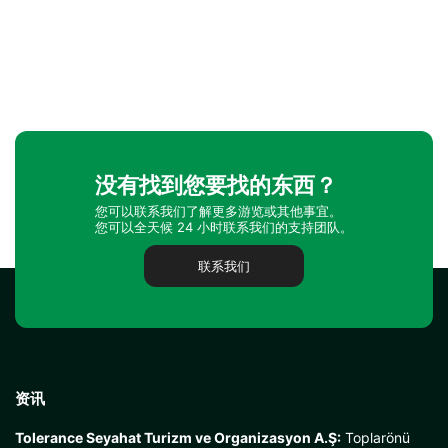
没有找到您要找的东西？
您可以联系我们了解更多游览或其他事宜。
您可以全天候 24 小时联系我们的支持团队。
联系我们
以美味点缀的体验
博斯普鲁斯海峡日落之旅不仅以美景著称，也因其提供的美食而
脱颖而出。您可根据喜好选择鸡尾酒菜单或晚餐菜单。在博斯普
资讯
鲁斯海峡景致相伴下用餐，会让
日落博斯普鲁斯海峡之旅
更加特
别、更加难忘。
适合哪些人？
Tolerance Seyahat Turizm ve Organizasyon A.Ş:
Toplarönü