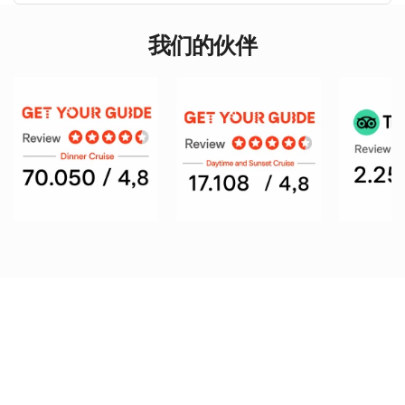
沿着历史轨迹的航行
博斯普鲁斯海峡日落之旅不仅是一场视觉盛宴，也是一段穿越历
史长河的探索之旅。旅途中，您将有机会近距离欣赏伊斯坦布尔
我们的伙伴
最重要的标志性建筑：
多尔玛巴赫切宫：
奥斯曼帝国面向西方的窗口，奢华与优雅的象
征。
奥塔科伊清真寺：
博斯普鲁斯海峡最上镜的建筑之一，以其优美
的建筑风格令人着迷。
7月15日烈士大桥和法提赫苏丹穆罕默德大桥：
连接两大洲的雄
伟建筑。
鲁梅利堡垒与安纳托利亚堡垒：
见证伊斯坦布尔征服史的历史要
塞。
库楚克苏宫邸与贝伊勒贝伊宫：
奥斯曼宫廷生活的典雅典范。
少女塔：
充满传说的伊斯坦布尔最浪漫象征之一。
每一处建筑都讲述着这座城市历史中的不同故事，旅途中您仿佛
也随之进行了一场穿越时空的旅行。
舒适与奢华并存
此行程采用配备现代设施的豪华大型游艇进行。宽敞的座位区
域、开阔的甲板和舒适的环境，让您在旅途中倍感轻松。无论您
是在露天甲板欣赏风景，还是在室内休息；
日落博斯普鲁斯海峡
之旅
都能为您提供全方位舒适的体验。
这趟旅程非常适合家庭、情侣和朋友团体，是为每个人都能创造
难忘的
日落博斯普鲁斯海峡之旅
体验的理想活动。
旅途中提供的移动导览系统，会让您所看到的每一处景观都更具
意义。您不仅能欣赏伊斯坦布尔的历史、文化与建筑特色，还能
深入了解相关信息。由此，
日落博斯普鲁斯海峡之旅
不仅有趣，