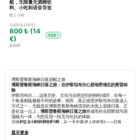
船，无限量无酒精饮
料、小吃和语音导览
2 小时
1,000 ₺ (18 €)
800 ₺ (14
%20
€)
起始价
博斯普鲁斯海峡日落游船之旅
博斯普鲁斯海峡日落之旅：在伊斯坦布尔心脏地带难忘的黄昏体
验
伊斯坦布尔……这座历史、文化与自然交织的独特城市，在每一
个角落都蕴藏着不同的故事。然而，真正感受伊斯坦布尔最迷人
方式之一，无疑是在博斯普鲁斯海峡清凉的水面上迎接日落。正
是在这一点上，
博斯普鲁斯海峡日落之旅
将城市的全部辉煌与浪
漫融为一体，为您呈现一段无与伦比的体验。
这场
约2.5小时的特别行程
，从一天中最迷人的时刻——日落
——开始，在夕阳将伊斯坦布尔天际线染成金色的光影中缓缓前
行。乘坐一艘现代舒适的
显示更多
豪华大型游艇
，这段旅程是无论本地游
客还是国际宾客，探索伊斯坦布尔最愉快、最震撼的方式之一。