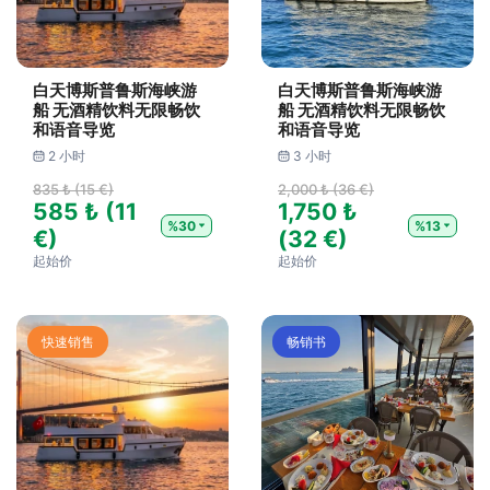
白天博斯普鲁斯海峡游
白天博斯普鲁斯海峡游
船 无酒精饮料无限畅饮
船 无酒精饮料无限畅饮
和语音导览
和语音导览
2 小时
3 小时
835 ₺ (15 €)
2,000 ₺ (36 €)
585 ₺ (11
1,750 ₺
%30
%13
€)
(32 €)
起始价
起始价
快速销售
畅销书