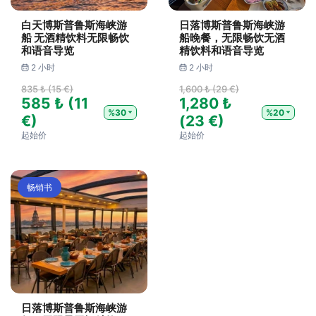
白天博斯普鲁斯海峡游
日落博斯普鲁斯海峡游
船 无酒精饮料无限畅饮
船晚餐，无限畅饮无酒
和语音导览
精饮料和语音导览
2 小时
2 小时
835 ₺ (15 €)
1,600 ₺ (29 €)
585 ₺ (11
1,280 ₺
%30
%20
€)
(23 €)
起始价
起始价
畅销书
日落博斯普鲁斯海峡游