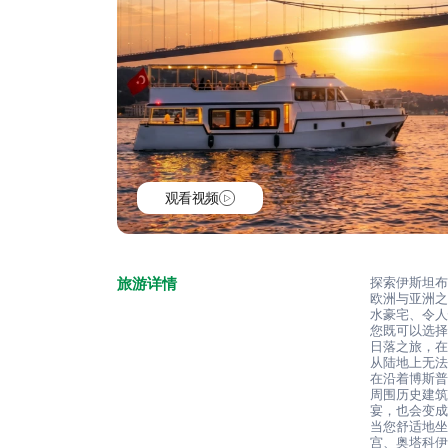
观看视频
旅游详情
探索伊斯坦
欧洲与亚洲
水豪宅、令
您既可以选
日落之旅，
从陆地上无
在沿着博斯
周围历史建
宴，也会变
当您舒适地
宫、奥塔科