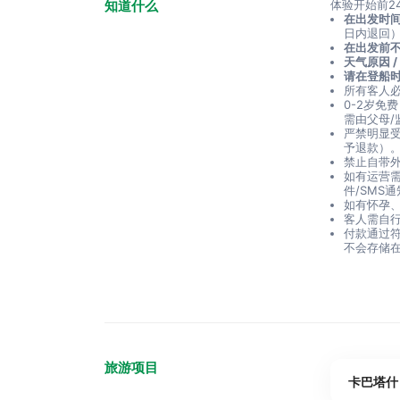
知道什么
体验开始前2
在出发时间
日内退回
在出发前不
天气原因 
请在登船时
所有客人必
0-2岁免
需由父母/
严禁明显
予退款）
禁止自带
如有运营
件/SMS
如有怀孕
客人需自
付款通过符合
不会存储
旅游项目
卡巴塔什