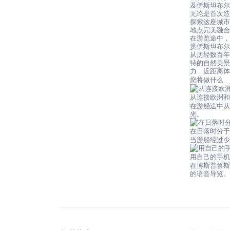
及伊斯坦布
无论是首次
探索这座城
地点完美融
在游览途中
赏伊斯坦布
从历经数百
特的自然美
力，近距离
您将做什么
从连接欧洲
在游船途中
光。
在日落时分
当游船经过
用自己的手
在博斯普鲁斯
的语音导览