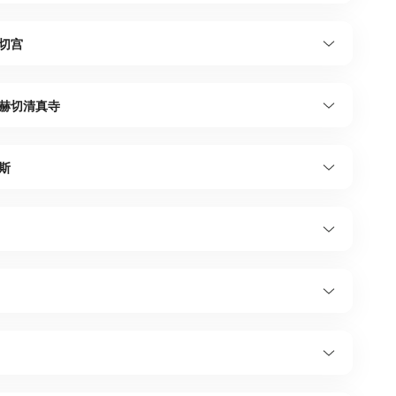
切宫
赫切清真寺
斯