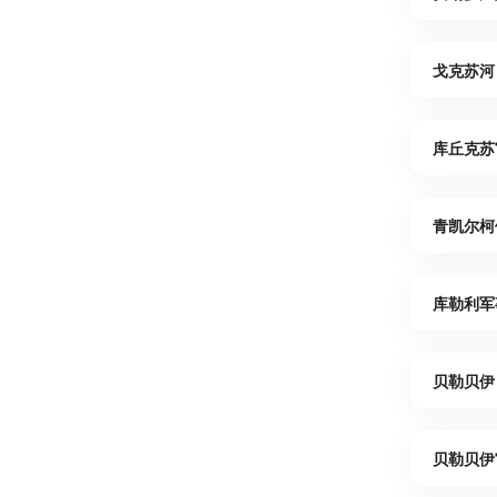
戈克苏河
库丘克苏
青凯尔柯
库勒利军
贝勒贝伊
贝勒贝伊