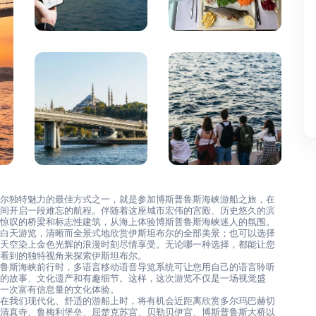
布尔独特魅力的最佳方式之一，就是参加博斯普鲁斯海峡游船之旅，在
之间开启一段难忘的航程。伴随着这座城市宏伟的宫殿、历史悠久的滨
人惊叹的桥梁和标志性建筑，从海上体验博斯普鲁斯海峡迷人的氛围。
择白天游览，清晰而全景式地欣赏伊斯坦布尔的全部美景；也可以选择
在天空染上金色光辉的浪漫时刻尽情享受。无论哪一种选择，都能让您
法看到的独特视角来探索伊斯坦布尔。
普鲁斯海峡前行时，多语言移动语音导览系统可让您用自己的语言聆听
筑的故事、文化遗产和有趣细节。这样，这次游览不仅是一场视觉盛
成一次富有信息量的文化体验。
坐在我们现代化、舒适的游船上时，将有机会近距离欣赏多尔玛巴赫切
伊清真寺、鲁梅利堡垒、屈楚克苏宫、贝勒贝伊宫、博斯普鲁斯大桥以