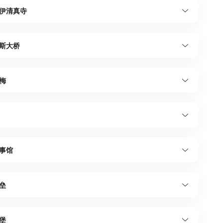
伊清真寺
斯大桥
梅
事馆
垒
堡