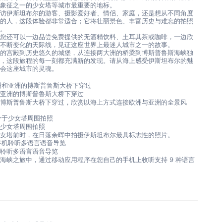
尔象征之一的少女塔等城市最重要的地标。
造访伊斯坦布尔的游客、摄影爱好者、情侣、家庭，还是想从不同角度
市的人，这段体验都非常适合；它将壮丽景色、丰富历史与难忘的拍照
合。
，您还可以一边品尝免费提供的无酒精饮料、土耳其茶或咖啡，一边欣
尔不断变化的天际线，见证这座世界上最迷人城市之一的故事。
年的宫殿到历史悠久的城堡，从连接两大洲的桥梁到博斯普鲁斯海峡独
景，这段旅程的每一刻都充满新的发现。请从海上感受伊斯坦布尔的魅
体会这座城市的灵魂。
和亚洲的博斯普鲁斯大桥下穿过
从博斯普鲁斯大桥下穿过，欣赏以海上方式连接欧洲与亚洲的全景风
于少女塔周围拍照
少女塔前时，在日落余晖中拍摄伊斯坦布尔最具标志性的照片。
机聆听多语言语音导览
海峡之旅中，通过移动应用程序在您自己的手机上收听支持 9 种语言
。