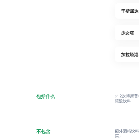
于斯屈达
少女塔
加拉塔港
包括什么
✅ 2次博斯
碳酸饮料
不包含
额外酒精饮
买）