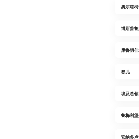
奥尔塔柯
博斯普鲁
库鲁切什
婴儿
埃及总领
鲁梅利堡
安纳多卢