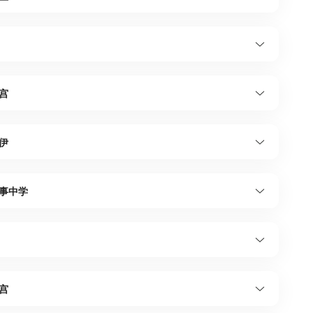
宫
伊
事中学
宫