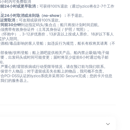
4小时内可免费取消
前24小时或更早取消：
可获得100%退款（通过Iyzico将在2-7个工作
）。
足24小时取消或未到场（no-show）：
不予退款。
/ 运营取消：
可改期或获得100%退款。
间前30分钟
到达指定码头/集合点；船只将按计划时间启航。
须携带有效身份证件（土耳其身份证 / 护照 / 驾照）。
费（怀抱中），3-12岁优惠价，13岁及以上按成人票价。18岁以下客人
监护人陪同。
受酒精/毒品影响的客人登船；如违反行为规范，船长有权将其请离（不
。
外部食物/饮料登船；船上酒吧提供相关产品。船内禁止吸烟/电子烟
需要，出发码头或时间可能变更；届时将至少提前6小时通过电子邮
通知。
、严重心脏/背部疾病或行动受限等情况，请在预订前与我们联系。
行保管个人物品；对于遗留或丢失在船上的物品，我司概不负责。
PCI-DSS认证的Iyzico系统并采用3D Secure完成；您的卡片信息
在我们的服务器上。