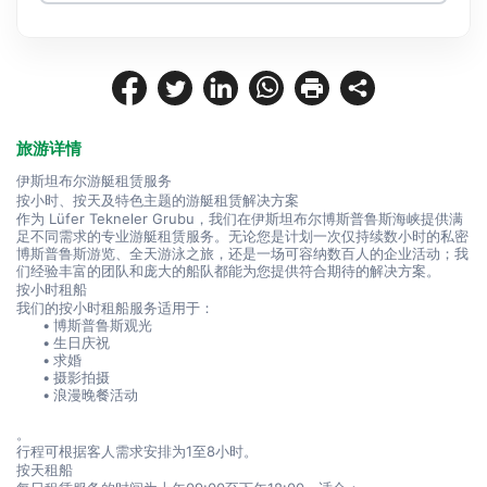
旅游详情
伊斯坦布尔游艇租赁服务
按小时、按天及特色主题的游艇租赁解决方案
作为 Lüfer Tekneler Grubu，我们在伊斯坦布尔博斯普鲁斯海峡提供满
足不同需求的专业游艇租赁服务。无论您是计划一次仅持续数小时的私密
博斯普鲁斯游览、全天游泳之旅，还是一场可容纳数百人的企业活动；我
们经验丰富的团队和庞大的船队都能为您提供符合期待的解决方案。
按小时租船
我们的按小时租船服务适用于：
博斯普鲁斯观光
生日庆祝
求婚
摄影拍摄
浪漫晚餐活动
。
行程可根据客人需求安排为1至8小时。
按天租船