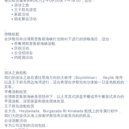
每日租赁服务的时间为上午09:00至下午18:00，适合：
游泳之旅
王子群岛游览
家庭活动
朋友聚会活动
。
傍晚租船
在伊斯坦布尔博斯普鲁斯海峡灯光映衬下进行的傍晚项目，适合：
带餐博斯普鲁斯海峡游船
庆祝活动
企业招待会
鸡尾酒活动
。
游泳之旅租船
我们的游泳之旅在通往黑海方向的大林湾（Büyükliman）、Keçilik 海湾
以及王子群岛周边海湾进行，适合希望在伊斯坦布尔体验一日蓝色航程的
宾客。
早餐游船租赁
在博斯普鲁斯海峡美景陪伴下，以土耳其式拼盘早餐或早午餐形式举办的
早晨游船，深受家庭和朋友团体欢迎。
王子群岛游船租赁
在大岛、Heybeliada、Burgazada 和 Kınalıada 航线上的专属行程中，
我们为您提供从海上探索伊斯坦布尔最美岛屿的机会。
企业游艇活动
专为公司定制的活动包括：