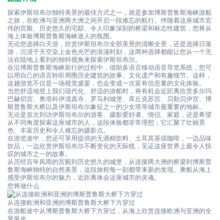
探索伊斯坦布尔独特美景的最佳方式之一，就是参加博斯普鲁斯海峡游船
之旅，在欧洲与亚洲两大洲之间开启一段难忘的航行。伴随着这座城市宏
伟的宫殿、历史悠久的宅邸、令人印象深刻的桥梁和标志性建筑，您将从
海上体验博斯普鲁斯海峡迷人的氛围。
无论您选择白天游，欣赏伊斯坦布尔全部美景的清晰全景，还是选择日落
游，沉浸于天空染上金色光芒的浪漫时刻，这两种选择都能让您从一个无
法在陆地上看到的独特视角来探索伊斯坦布尔。
在沿博斯普鲁斯海峡前行的过程中，借助多语言移动语音导览系统，您可
以用自己的语言聆听周围历史建筑的故事、文化遗产和有趣细节。这样，
这趟游览不仅是一场视觉盛宴，也会变成一次富有信息量的文化体验。
当您舒适地登上我们现代化、舒适的游船时，将有机会近距离欣赏多尔玛
巴赫切宫、奥塔科伊清真寺、罗马利城堡、库丘克苏宫、贝勒贝伊宫、博
斯普鲁斯大桥以及伊斯坦布尔象征之一的少女塔等城市最重要的地标。
无论是首次到访伊斯坦布尔的游客、摄影爱好者、情侣、家庭，还是希望
从不同角度探索这座城市的人，这段体验都非常理想；它汇聚了壮丽景
色、丰富历史和令人难忘的摄影点。
在游览途中，您还可享用提供的无酒精饮料、土耳其茶或咖啡，一边品味
饮品，一边欣赏伊斯坦布尔不断变化的天际线，见证这座世界上最令人惊
叹的城市之一的故事。
从历经百年风雨的宫殿到历史悠久的城堡，从连接两大洲的桥梁到博斯普
鲁斯海峡独特的自然美景，这段旅程每一刻都带来新的发现。乘船从海上
感受伊斯坦布尔的魅力，近距离体会这座城市的灵魂。
您将做什么
从连接欧洲和亚洲的博斯普鲁斯大桥下方穿过
在游船途中从博斯普鲁斯大桥下方穿过，从海上欣赏连接欧洲与亚洲的全
景风光。