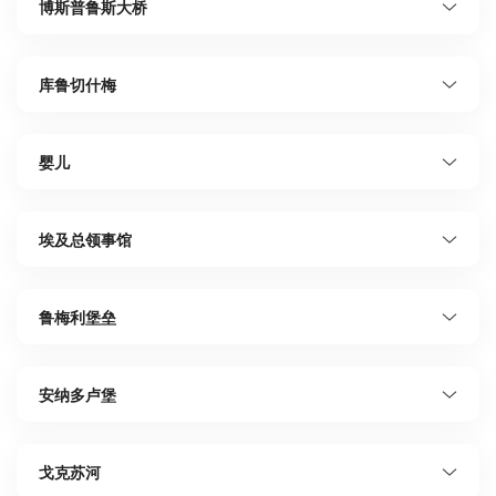
博斯普鲁斯大桥
库鲁切什梅
婴儿
埃及总领事馆
鲁梅利堡垒
安纳多卢堡
戈克苏河