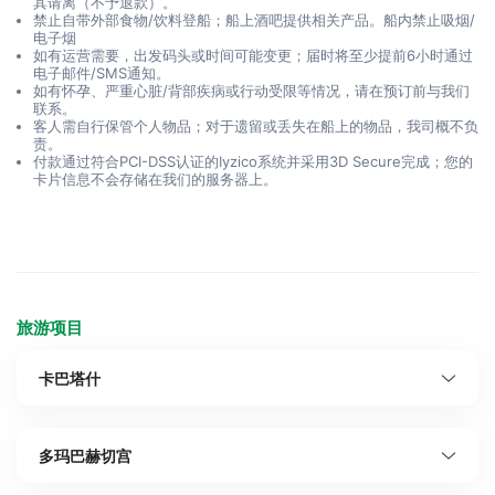
其请离（不予退款）。
禁止自带外部食物/饮料登船；船上酒吧提供相关产品。船内禁止吸烟/
电子烟
如有运营需要，出发码头或时间可能变更；届时将至少提前6小时通过
电子邮件/SMS通知。
如有怀孕、严重心脏/背部疾病或行动受限等情况，请在预订前与我们
联系。
客人需自行保管个人物品；对于遗留或丢失在船上的物品，我司概不负
责。
付款通过符合PCI-DSS认证的Iyzico系统并采用3D Secure完成；您的
卡片信息不会存储在我们的服务器上。
旅游项目
卡巴塔什
多玛巴赫切宫