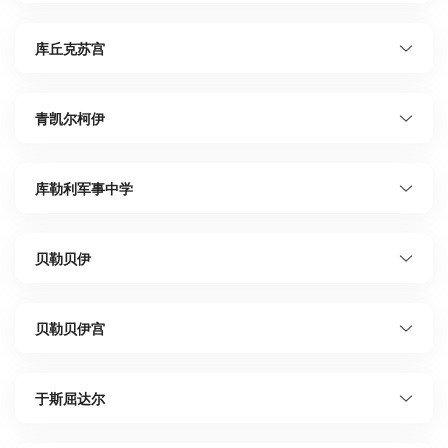
库丘克苏宫
青凯尔柯伊
库勒利军事中学
贝勒贝伊
贝勒贝伊宫
于斯屈达尔