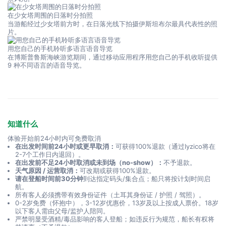
在少女塔周围的日落时分拍照
当游船经过少女塔前方时，在日落光线下拍摄伊斯坦布尔最具代表性的照
片。
用您自己的手机聆听多语言语音导览
在博斯普鲁斯海峡游览期间，通过移动应用程序用您自己的手机收听提供 
9 种不同语言的语音导览。
知道什么
体验开始前24小时内可免费取消
在出发时间前24小时或更早取消：
可获得100%退款（通过Iyzico将在
2-7个工作日内退回）。
在出发前不足24小时取消或未到场（no-show）：
不予退款。
天气原因 / 运营取消：
可改期或获得100%退款。
请在登船时间前30分钟
到达指定码头/集合点；船只将按计划时间启
航。
所有客人必须携带有效身份证件（土耳其身份证 / 护照 / 驾照）。
0-2岁免费（怀抱中），3-12岁优惠价，13岁及以上按成人票价。18岁
以下客人需由父母/监护人陪同。
严禁明显受酒精/毒品影响的客人登船；如违反行为规范，船长有权将