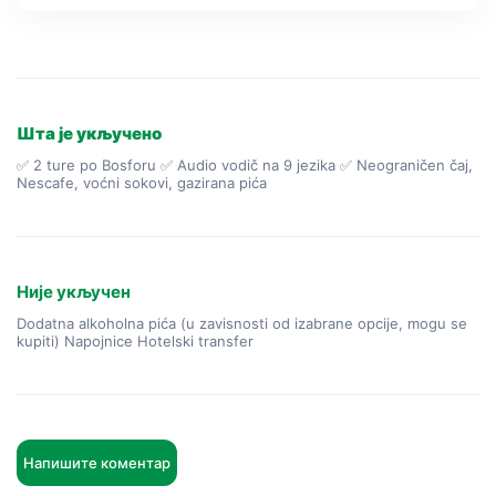
Шта је укључено
✅ 2 ture po Bosforu ✅ Audio vodič na 9 jezika ✅ Neograničen čaj,
Nescafe, voćni sokovi, gazirana pića
Није укључен
Dodatna alkoholna pića (u zavisnosti od izabrane opcije, mogu se
kupiti) Napojnice Hotelski transfer
Напишите коментар