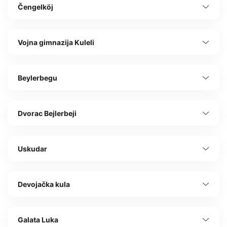
Čengelköj
Vojna gimnazija Kuleli
Beylerbegu
Dvorac Bejlerbeji
Uskudar
Devojačka kula
Galata Luka