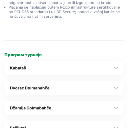
odgovornost za stvari zaboravljene ili izgubljene na brodu.
Plaćanja se naplaćuju putem Iyzico infrastrukture sertifikovane
po PCI-DSS standardu i uz 3D Secure; podaci o vašoj kartici se
ne čuvaju na našim serverima.
Програм турнеје
Kabataš
Dvorac Dolmabahče
Džamija Dolmabahče
Bešiktaš