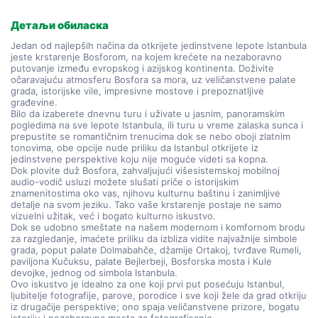
Детаљи обиласка
Jedan od najlepših načina da otkrijete jedinstvene lepote Istanbula 
jeste krstarenje Bosforom, na kojem krećete na nezaboravno 
putovanje između evropskog i azijskog kontinenta. Doživite 
očaravajuću atmosferu Bosfora sa mora, uz veličanstvene palate 
grada, istorijske vile, impresivne mostove i prepoznatljive 
građevine.
Bilo da izaberete dnevnu turu i uživate u jasnim, panoramskim 
pogledima na sve lepote Istanbula, ili turu u vreme zalaska sunca i 
prepustite se romantičnim trenucima dok se nebo oboji zlatnim 
tonovima, obe opcije nude priliku da Istanbul otkrijete iz 
jedinstvene perspektive koju nije moguće videti sa kopna.
Dok plovite duž Bosfora, zahvaljujući višesistemskoj mobilnoj 
audio-vodič usluzi možete slušati priče o istorijskim 
znamenitostima oko vas, njihovu kulturnu baštinu i zanimljive 
detalje na svom jeziku. Tako vaše krstarenje postaje ne samo 
vizuelni užitak, već i bogato kulturno iskustvo.
Dok se udobno smeštate na našem modernom i komfornom brodu 
za razgledanje, imaćete priliku da izbliza vidite najvažnije simbole 
grada, poput palate Dolmabahče, džamije Ortakoj, tvrđave Rumeli, 
paviljona Kučuksu, palate Bejlerbeji, Bosforska mosta i Kule 
devojke, jednog od simbola Istanbula.
Ovo iskustvo je idealno za one koji prvi put posećuju Istanbul, 
ljubitelje fotografije, parove, porodice i sve koji žele da grad otkriju 
iz drugačije perspektive; ono spaja veličanstvene prizore, bogatu 