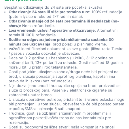
Besplatno otkazivanje do 24 sata pre početka iskustva
Otkazivanje 24 sata ili više pre termina ture:
100% refundacija
(putem Iyzico u roku od 2-7 radnih dana).
Otkazivanje manje od 24 sata pre termina ili nedolazak (no-
show):
Nema refundacije.
Loši vremenski uslovi / operativno otkazivanje:
Alternativni
termin ili 100% refundacija.
Budite na odgovarajućem pristaništu/mestu sastanka 30
minuta pre ukrcavanja
; brod polazi u planirano vreme.
Važeći identifikacioni dokument za sve goste (lična karta Turske
/ pasoš / vozačka dozvola) je obavezan.
Deca od 0-2 godine su besplatno (u krilu), 3-12 godina po
sniženoj tarifi, 13+ po tarifi za odrasle. Gosti mlađi od 18 godina
moraju biti u pratnji roditelja/staratelja.
Gosti pod jakim uticajem alkohola/droga neće biti primljeni na
brod; u slučaju ponašanja suprotnog pravilima, kapetan ima
pravo da ih iskrca (bez refundacije).
Nije dozvoljeno unositi hranu/piće spolja na brod; proizvodi se
služe iz brodskog bara. Pušenje / elektronske cigarete su
zabranjeni unutar broda.
U slučaju operativne potrebe, pristanište ili vreme polaska mogu
biti promenjeni; u tom slučaju obaveštenje će biti poslato putem
e-pošte/SMS-a najmanje 6 sati unapred.
Trudnice, gosti sa ozbiljnim srčanim/leđnim problemima ili
ograničenom pokretljivošću treba da nas kontaktiraju pre
rezervacije.
Gosti su odgovorni za lične stvari; naša kompanija ne snosi