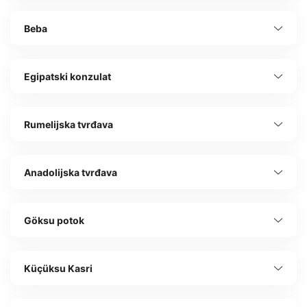
Beba
Egipatski konzulat
Rumelijska tvrđava
Anadolijska tvrđava
Göksu potok
Küçüksu Kasri