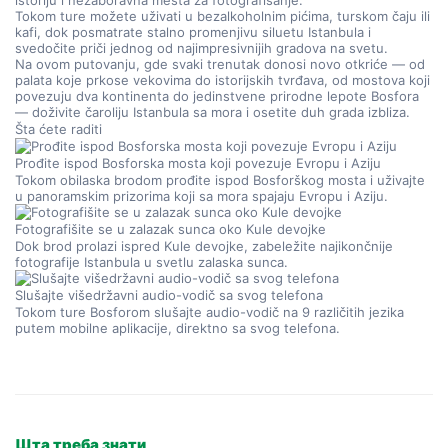
istoriju i nezaboravna mesta za fotografisanje.
Tokom ture možete uživati u bezalkoholnim pićima, turskom čaju ili 
kafi, dok posmatrate stalno promenjivu siluetu Istanbula i 
svedočite priči jednog od najimpresivnijih gradova na svetu.
Na ovom putovanju, gde svaki trenutak donosi novo otkriće — od 
palata koje prkose vekovima do istorijskih tvrđava, od mostova koji 
povezuju dva kontinenta do jedinstvene prirodne lepote Bosfora 
— doživite čaroliju Istanbula sa mora i osetite duh grada izbliza.
Šta ćete raditi
Prođite ispod Bosforska mosta koji povezuje Evropu i Aziju
Tokom obilaska brodom prođite ispod Bosforškog mosta i uživajte 
u panoramskim prizorima koji sa mora spajaju Evropu i Aziju.
Fotografišite se u zalazak sunca oko Kule devojke
Dok brod prolazi ispred Kule devojke, zabeležite najikončnije 
fotografije Istanbula u svetlu zalaska sunca.
Slušajte višedržavni audio-vodič sa svog telefona
Tokom ture Bosforom slušajte audio-vodič na 9 različitih jezika 
putem mobilne aplikacije, direktno sa svog telefona.
Шта треба знати