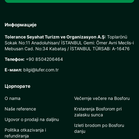
Информације
Tolerance Seyahat Turizm ve Organizasyon A.Ş:
Toplarönü
Sokak No:11 Anadoluhisarı/ İSTANBUL Gemi: Ömer Avni Meclis-i
Mebusan Cad. No:34 Kabataş / İSTANBUL TÜRSAB: A-16476
Телефон:
+90 8504206464
Е-маил:
bilgi@lufer.com.tr
Цорпорате
O nama
Večernje večere na Bosforu
Naše reference
Krstarenja Bosforom pri
zalasku sunca
Ugovor o prodaji na daljinu
Izleti brodom po Bosforu
Politika otkazivanja i
danju
refundiranja