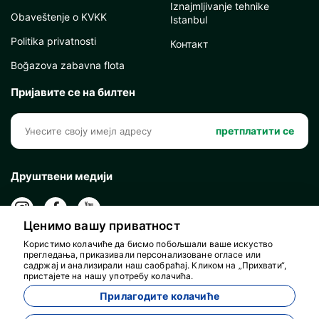
Iznajmljivanje tehnike
Obaveštenje o KVKK
Istanbul
Politika privatnosti
Контакт
Boğazova zabavna flota
Пријавите се на билтен
претплатити се
Друштвени медији
Ценимо вашу приватност
Користимо колачиће да бисмо побољшали ваше искуство
прегледања, приказивали персонализоване огласе или
садржај и анализирали наш саобраћај. Кликом на „Прихвати“,
пристајете на нашу употребу колачића.
Прилагодите колачиће