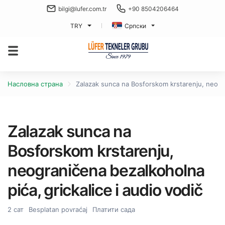
bilgi@lufer.com.tr
+90 8504206464
TRY
Српски
Насловна страна
Zalazak sunca na Bosforskom krstarenju, neogra
Zalazak sunca na
Bosforskom krstarenju,
neograničena bezalkoholna
pića, grickalice i audio vodič
2 сат
Besplatan povraćaj
Платити сада