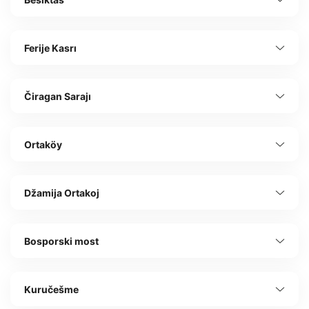
Ferije Kasrı
Čiragan Sarajı
Ortaköy
Džamija Ortakoj
Bosporski most
Kuručešme