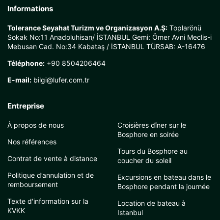
Informations
Tolerance Seyahat Turizm ve Organizasyon A.Ş:
Toplarönü
Sokak No:11 Anadoluhisarı/ İSTANBUL Gemi: Ömer Avni Meclis-i
Mebusan Cad. No:34 Kabataş / İSTANBUL TÜRSAB: A-16476
Téléphone:
+90 8504206464
E-mail:
bilgi@lufer.com.tr
Entreprise
À propos de nous
Croisières dîner sur le
Bosphore en soirée
Nos références
Tours du Bosphore au
Contrat de vente à distance
coucher du soleil
Politique d’annulation et de
Excursions en bateau dans le
remboursement
Bosphore pendant la journée
Texte d'information sur la
Location de bateau à
KVKK
Istanbul