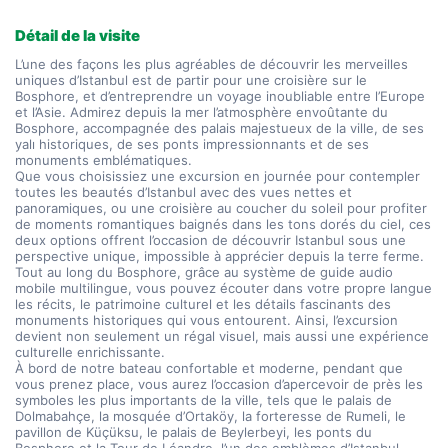
Détail de la visite
L’une des façons les plus agréables de découvrir les merveilles 
uniques d’Istanbul est de partir pour une croisière sur le 
Bosphore, et d’entreprendre un voyage inoubliable entre l’Europe 
et l’Asie. Admirez depuis la mer l’atmosphère envoûtante du 
Bosphore, accompagnée des palais majestueux de la ville, de ses 
yalı historiques, de ses ponts impressionnants et de ses 
monuments emblématiques.
Que vous choisissiez une excursion en journée pour contempler 
toutes les beautés d’Istanbul avec des vues nettes et 
panoramiques, ou une croisière au coucher du soleil pour profiter 
de moments romantiques baignés dans les tons dorés du ciel, ces 
deux options offrent l’occasion de découvrir Istanbul sous une 
perspective unique, impossible à apprécier depuis la terre ferme.
Tout au long du Bosphore, grâce au système de guide audio 
mobile multilingue, vous pouvez écouter dans votre propre langue 
les récits, le patrimoine culturel et les détails fascinants des 
monuments historiques qui vous entourent. Ainsi, l’excursion 
devient non seulement un régal visuel, mais aussi une expérience 
culturelle enrichissante.
À bord de notre bateau confortable et moderne, pendant que 
vous prenez place, vous aurez l’occasion d’apercevoir de près les 
symboles les plus importants de la ville, tels que le palais de 
Dolmabahçe, la mosquée d’Ortaköy, la forteresse de Rumeli, le 
pavillon de Küçüksu, le palais de Beylerbeyi, les ponts du 