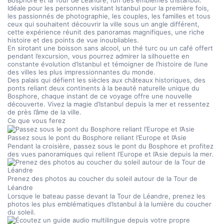
Bosphore et la Tour de Léandre, l’un des emblèmes d’Istanbul.
Idéale pour les personnes visitant Istanbul pour la première fois, 
les passionnés de photographie, les couples, les familles et tous 
ceux qui souhaitent découvrir la ville sous un angle différent, 
cette expérience réunit des panoramas magnifiques, une riche 
histoire et des points de vue inoubliables.
En sirotant une boisson sans alcool, un thé turc ou un café offert 
pendant l’excursion, vous pourrez admirer la silhouette en 
constante évolution d’Istanbul et témoigner de l’histoire de l’une 
des villes les plus impressionnantes du monde.
Des palais qui défient les siècles aux châteaux historiques, des 
ponts reliant deux continents à la beauté naturelle unique du 
Bosphore, chaque instant de ce voyage offre une nouvelle 
découverte. Vivez la magie d’Istanbul depuis la mer et ressentez 
de près l’âme de la ville.
Ce que vous ferez
Passez sous le pont du Bosphore reliant l’Europe et l’Asie
Pendant la croisière, passez sous le pont du Bosphore et profitez 
des vues panoramiques qui relient l’Europe et l’Asie depuis la mer.
Prenez des photos au coucher du soleil autour de la Tour de 
Léandre
Lorsque le bateau passe devant la Tour de Léandre, prenez les 
photos les plus emblématiques d’Istanbul à la lumière du coucher 
du soleil.