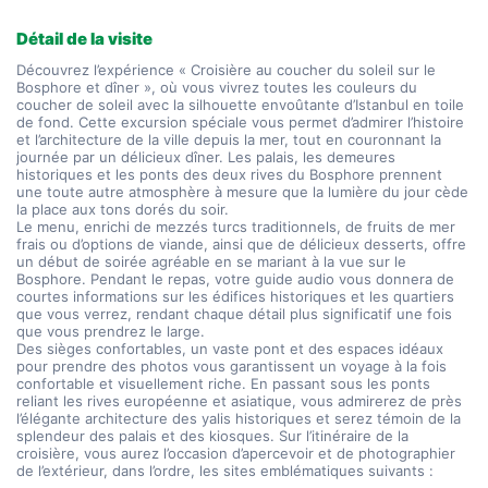
Détail de la visite
Découvrez l’expérience « Croisière au coucher du soleil sur le 
Bosphore et dîner », où vous vivrez toutes les couleurs du 
coucher de soleil avec la silhouette envoûtante d’Istanbul en toile 
de fond. Cette excursion spéciale vous permet d’admirer l’histoire 
et l’architecture de la ville depuis la mer, tout en couronnant la 
journée par un délicieux dîner. Les palais, les demeures 
historiques et les ponts des deux rives du Bosphore prennent 
une toute autre atmosphère à mesure que la lumière du jour cède 
la place aux tons dorés du soir.
Le menu, enrichi de mezzés turcs traditionnels, de fruits de mer 
frais ou d’options de viande, ainsi que de délicieux desserts, offre 
un début de soirée agréable en se mariant à la vue sur le 
Bosphore. Pendant le repas, votre guide audio vous donnera de 
courtes informations sur les édifices historiques et les quartiers 
que vous verrez, rendant chaque détail plus significatif une fois 
que vous prendrez le large.
Des sièges confortables, un vaste pont et des espaces idéaux 
pour prendre des photos vous garantissent un voyage à la fois 
confortable et visuellement riche. En passant sous les ponts 
reliant les rives européenne et asiatique, vous admirerez de près 
l’élégante architecture des yalis historiques et serez témoin de la 
splendeur des palais et des kiosques. Sur l’itinéraire de la 
croisière, vous aurez l’occasion d’apercevoir et de photographier 
de l’extérieur, dans l’ordre, les sites emblématiques suivants :