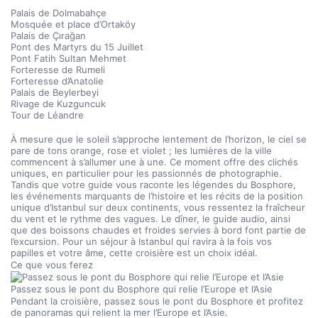
Palais de Dolmabahçe
Mosquée et place d’Ortaköy
Palais de Çırağan
Pont des Martyrs du 15 Juillet
Pont Fatih Sultan Mehmet
Forteresse de Rumeli
Forteresse d’Anatolie
Palais de Beylerbeyi
Rivage de Kuzguncuk
Tour de Léandre
À mesure que le soleil s’approche lentement de l’horizon, le ciel se 
pare de tons orange, rose et violet ; les lumières de la ville 
commencent à s’allumer une à une. Ce moment offre des clichés 
uniques, en particulier pour les passionnés de photographie. 
Tandis que votre guide vous raconte les légendes du Bosphore, 
les événements marquants de l’histoire et les récits de la position 
unique d’Istanbul sur deux continents, vous ressentez la fraîcheur 
du vent et le rythme des vagues. Le dîner, le guide audio, ainsi 
que des boissons chaudes et froides servies à bord font partie de 
l’excursion. Pour un séjour à Istanbul qui ravira à la fois vos 
papilles et votre âme, cette croisière est un choix idéal.
Ce que vous ferez
Passez sous le pont du Bosphore qui relie l’Europe et l’Asie
Pendant la croisière, passez sous le pont du Bosphore et profitez 
de panoramas qui relient la mer l’Europe et l’Asie.