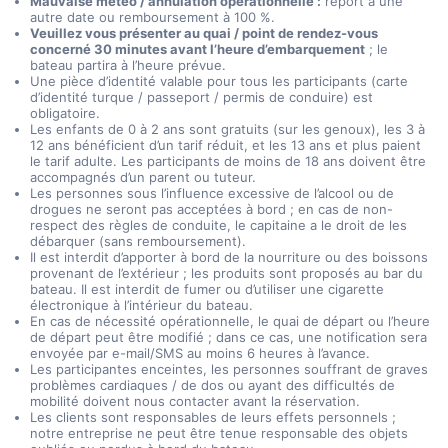
Mauvaise météo / annulation opérationnelle :
report à une
autre date ou remboursement à 100 %.
Veuillez vous présenter au quai / point de rendez-vous
concerné 30 minutes avant l’heure d’embarquement
; le
bateau partira à l’heure prévue.
Une pièce d’identité valable pour tous les participants (carte
d’identité turque / passeport / permis de conduire) est
obligatoire.
Les enfants de 0 à 2 ans sont gratuits (sur les genoux), les 3 à
12 ans bénéficient d’un tarif réduit, et les 13 ans et plus paient
le tarif adulte. Les participants de moins de 18 ans doivent être
accompagnés d’un parent ou tuteur.
Les personnes sous l’influence excessive de l’alcool ou de
drogues ne seront pas acceptées à bord ; en cas de non-
respect des règles de conduite, le capitaine a le droit de les
débarquer (sans remboursement).
Il est interdit d’apporter à bord de la nourriture ou des boissons
provenant de l’extérieur ; les produits sont proposés au bar du
bateau. Il est interdit de fumer ou d’utiliser une cigarette
électronique à l’intérieur du bateau.
En cas de nécessité opérationnelle, le quai de départ ou l’heure
de départ peut être modifié ; dans ce cas, une notification sera
envoyée par e-mail/SMS au moins 6 heures à l’avance.
Les participantes enceintes, les personnes souffrant de graves
problèmes cardiaques / de dos ou ayant des difficultés de
mobilité doivent nous contacter avant la réservation.
Les clients sont responsables de leurs effets personnels ;
notre entreprise ne peut être tenue responsable des objets