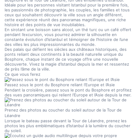
Bosphore et la Tour de Léandre, l’un des emblèmes d’Istanbul.
Idéale pour les personnes visitant Istanbul pour la première fois, 
les passionnés de photographie, les couples, les familles et tous 
ceux qui souhaitent découvrir la ville sous un angle différent, 
cette expérience réunit des panoramas magnifiques, une riche 
histoire et des points de vue inoubliables.
En sirotant une boisson sans alcool, un thé turc ou un café offert 
pendant l’excursion, vous pourrez admirer la silhouette en 
constante évolution d’Istanbul et témoigner de l’histoire de l’une 
des villes les plus impressionnantes du monde.
Des palais qui défient les siècles aux châteaux historiques, des 
ponts reliant deux continents à la beauté naturelle unique du 
Bosphore, chaque instant de ce voyage offre une nouvelle 
découverte. Vivez la magie d’Istanbul depuis la mer et ressentez 
de près l’âme de la ville.
Ce que vous ferez
Passez sous le pont du Bosphore reliant l’Europe et l’Asie
Pendant la croisière, passez sous le pont du Bosphore et profitez 
des vues panoramiques qui relient l’Europe et l’Asie depuis la mer.
Prenez des photos au coucher du soleil autour de la Tour de 
Léandre
Lorsque le bateau passe devant la Tour de Léandre, prenez les 
photos les plus emblématiques d’Istanbul à la lumière du coucher 
du soleil.