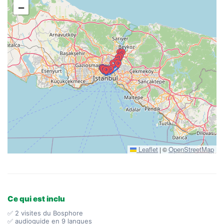
−
Leaflet
OpenStreetMap
|
©
Ce qui est inclu
✅ 2 visites du Bosphore
✅ audioguide en 9 langues