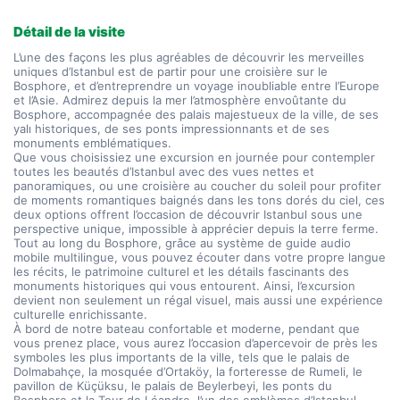
Détail de la visite
L’une des façons les plus agréables de découvrir les merveilles 
uniques d’Istanbul est de partir pour une croisière sur le 
Bosphore, et d’entreprendre un voyage inoubliable entre l’Europe 
et l’Asie. Admirez depuis la mer l’atmosphère envoûtante du 
Bosphore, accompagnée des palais majestueux de la ville, de ses 
yalı historiques, de ses ponts impressionnants et de ses 
monuments emblématiques.
Que vous choisissiez une excursion en journée pour contempler 
toutes les beautés d’Istanbul avec des vues nettes et 
panoramiques, ou une croisière au coucher du soleil pour profiter 
de moments romantiques baignés dans les tons dorés du ciel, ces 
deux options offrent l’occasion de découvrir Istanbul sous une 
perspective unique, impossible à apprécier depuis la terre ferme.
Tout au long du Bosphore, grâce au système de guide audio 
mobile multilingue, vous pouvez écouter dans votre propre langue 
les récits, le patrimoine culturel et les détails fascinants des 
monuments historiques qui vous entourent. Ainsi, l’excursion 
devient non seulement un régal visuel, mais aussi une expérience 
culturelle enrichissante.
À bord de notre bateau confortable et moderne, pendant que 
vous prenez place, vous aurez l’occasion d’apercevoir de près les 
symboles les plus importants de la ville, tels que le palais de 
Dolmabahçe, la mosquée d’Ortaköy, la forteresse de Rumeli, le 
pavillon de Küçüksu, le palais de Beylerbeyi, les ponts du 