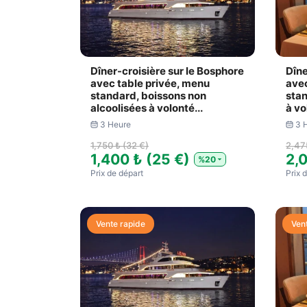
Dîner-croisière sur le Bosphore
Dîne
avec table privée, menu
avec
standard, boissons non
stan
alcoolisées à volonté...
à vo
3 Heure
3 
1,750 ₺ (32 €)
2,47
1,400 ₺ (25 €)
2,
%20
Prix ​​de départ
Prix ​
Vente rapide
Ven