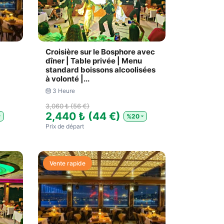
Croisière sur le Bosphore avec
dîner | Table privée | Menu
standard boissons alcoolisées
à volonté |...
3 Heure
3,060 ₺ (56 €)
2,440 ₺ (44 €)
%20
Prix ​​de départ
Vente rapide