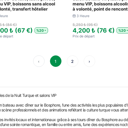
 VIP, boissons sans alcool
menu VIP, boissons alcool
lonté, transfert hôtelier
à volonté, point de rencont
Heure
3 Heure
5 ₺ (84 €)
5,250 ₺ (95 €)
700 ₺ (67 €)
4,200 ₺ (76 €)
%20
%20
​de départ
Prix ​​de départ
‹
1
2
›
es de la Nuit Turque et salons VIP
n bateau avec dîner sur le Bosphore, l’une des activités les plus populaires d
 scène professionnels et des animations reflétant la culture turque vous atten
es invités locaux et internationaux grâce à ses tours dîner du Bosphore au dé
’une soirée romantique, en famille ou entre amis, l’une des expériences noct