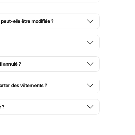
 peut-elle être modifiée ?
ère divertissante et impressionnante.
il annulé ?
 porter des vêtements ?
é ?