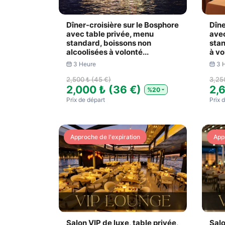
Dîner-croisière sur le Bosphore
Dîne
avec table privée, menu
avec
standard, boissons non
stan
alcoolisées à volonté...
à vo
3 Heure
3 
2,500 ₺ (45 €)
3,25
2,000 ₺ (36 €)
2,
%20
Prix ​​de départ
Prix ​
Approche de l'expiration
App
Salon VIP de luxe, table privée,
Salo