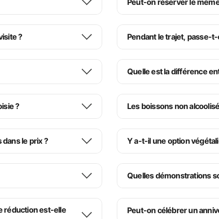
Peut-on réserver le même 
isite ?
Pendant le trajet, passe-t
Quelle est la différence en
isie ?
Les boissons non alcoolisée
té toute particulière sous les lumières de la nuit, offre à nos invités une exp
n tour avec dîner, mais aussi une expérience culturelle.
nvités peuvent obtenir des informations détaillées en 9 langues différentes s
 dans le prix ?
Y a-t-il une option végétal
Quelles démonstrations s
dio est facile et pratique.
irect
teau avec dîner sur le Bosphore est le programme professionnel de spectacles
e réduction est-elle
Peut-on célébrer un anniv