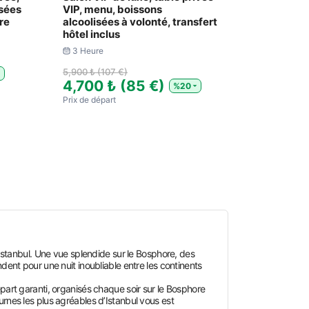
isées
VIP, menu, boissons
re
alcoolisées à volonté, transfert
hôtel inclus
3 Heure
5,900 ₺ (107 €)
4,700 ₺ (85 €)
%20
Prix ​​de départ
’Istanbul. Une vue splendide sur le Bosphore, des
dent pour une nuit inoubliable entre les continents
part garanti, organisés chaque soir sur le Bosphore
urnes les plus agréables d’Istanbul vous est