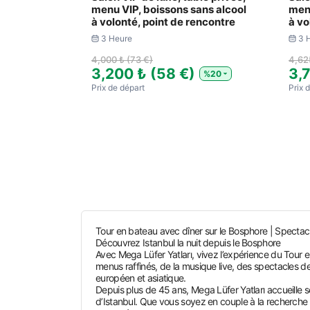
menu VIP, boissons sans alcool
menu
à volonté, point de rencontre
à vo
3 Heure
3 
4,000 ₺ (73 €)
4,62
3,200 ₺ (58 €)
3,
%20
Prix ​​de départ
Prix ​
Tour en bateau avec dîner sur le Bosphore | Spectacl
Découvrez Istanbul la nuit depuis le Bosphore
Avec Mega Lüfer Yatları, vivez l’expérience du Tour e
menus raffinés, de la musique live, des spectacles de
européen et asiatique.
Depuis plus de 45 ans, Mega Lüfer Yatları accueille s
d’Istanbul. Que vous soyez en couple à la recherche d