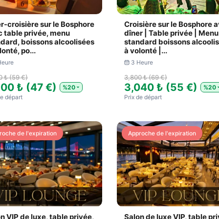
r-croisière sur le Bosphore
Croisière sur le Bosphore 
 table privée, menu
dîner | Table privée | Menu
dard, boissons alcoolisées
standard boissons alcooli
lonté, po...
à volonté |...
Heure
3 Heure
0 ₺ (59 €)
3,800 ₺ (69 €)
600 ₺ (47 €)
3,040 ₺ (55 €)
%20
%20
​de départ
Prix ​​de départ
roche de l'expiration
Approche de l'expiration
n VIP de luxe, table privée,
Salon de luxe VIP, table pr