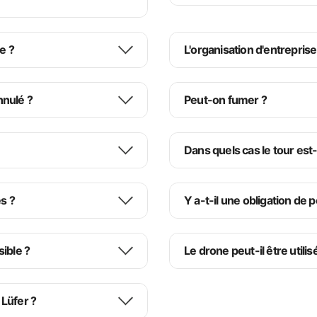
e ?
L'organisation d'entreprise
s artistes les plus distingués d’Istanbul, présente la culture turque de mani
annulé ?
Peut-on fumer ?
Dans quels cas le tour est-
s ?
Y a-t-il une obligation de
sible ?
Le drone peut-il être utilis
 Lüfer ?