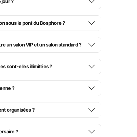
jour ?
-on sous le pont du Bosphore ?
tre un salon VIP et un salon standard ?
s sont-elles illimitées ?
érience visuelle unique.
ur :
ienne ?
ont organisées ?
 de la Nuit Turque.
ersaire ?