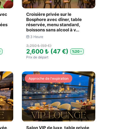
avec
Croisière privée sur le
Bosphore avec dîner, table
sées
réservée, menu standard,
boissons sans alcool à v...
3 Heure
3,250 ₺ (59 €)
2,600 ₺ (47 €)
%20
Prix ​​de départ
Approche de l'expiration
ivée,
Salon VIP de luxe, table privée