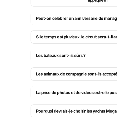
appliquée ?
Spectacle de danse orientale
Spectacles de danse rom
Danses folkloriques turques
Musique turque en direct
Peut-on célébrer un anniversaire de mariag
Spectacles culturels traditionnels
Performance DJ professionnelle
Notre équipe professionnelle, composée de certains de
Si le temps est pluvieux, le circuit sera-t-il 
Les bateaux sont-ils sûrs ?
Les animaux de compagnie sont-ils accepté
La prise de photos et de vidéos est-elle pos
Pourquoi devrais-je choisir les yachts Mega