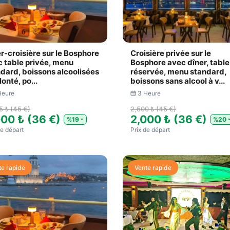
r-croisière sur le Bosphore
Croisière privée sur le
 table privée, menu
Bosphore avec dîner, table
dard, boissons alcoolisées
réservée, menu standard,
lonté, po...
boissons sans alcool à v...
Heure
3 Heure
5 ₺ (45 €)
2,500 ₺ (45 €)
000 ₺ (36 €)
2,000 ₺ (36 €)
%19
%20
​de départ
Prix ​​de départ
te rapide
Vente rapide