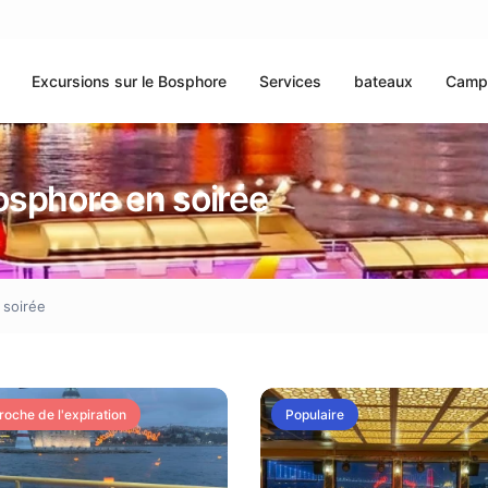
Excursions sur le Bosphore
Services
bateaux
Camp
Bosphore en soirée
 soirée
roche de l'expiration
Populaire