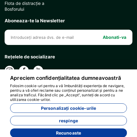
Flota de distracție a
Bosforului
Aboneaza-te la Newsletter
Abonati-va
Rețelele de socializare
Apreciem confidențialitatea dumneavoastră
Folosim cookie-uri pentru a vă îmbunătăți experiența de navigare,
pentru a vă oferi reclame sau conținut personalizat și pentru a ne
analiza traficul. Făcând clic pe „Accept”, sunteți de acord cu
utilizarea cookie-urilor.
Personalizați cookie-urile
respinge
Recunoaste
Dezvoltat de