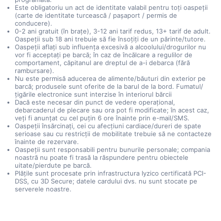
Este obligatoriu un act de identitate valabil pentru toți oaspeții
(carte de identitate turcească / pașaport / permis de
conducere).
0-2 ani gratuit (în brațe), 3-12 ani tarif redus, 13+ tarif de adult.
Oaspeții sub 18 ani trebuie să fie însoțiți de un părinte/tutore.
Oaspeții aflați sub influența excesivă a alcoolului/drogurilor nu
vor fi acceptați pe barcă; în caz de încălcare a regulilor de
comportament, căpitanul are dreptul de a-i debarca (fără
rambursare).
Nu este permisă aducerea de alimente/băuturi din exterior pe
barcă; produsele sunt oferite de la barul de la bord. Fumatul/
țigările electronice sunt interzise în interiorul bărcii
Dacă este necesar din punct de vedere operațional,
debarcaderul de plecare sau ora pot fi modificate; în acest caz,
veți fi anunțat cu cel puțin 6 ore înainte prin e-mail/SMS.
Oaspeții însărcinați, cei cu afecțiuni cardiace/dureri de spate
serioase sau cu restricții de mobilitate trebuie să ne contacteze
înainte de rezervare.
Oaspeții sunt responsabili pentru bunurile personale; compania
noastră nu poate fi trasă la răspundere pentru obiectele
uitate/pierdute pe barcă.
Plățile sunt procesate prin infrastructura Iyzico certificată PCI-
DSS, cu 3D Secure; datele cardului dvs. nu sunt stocate pe
serverele noastre.