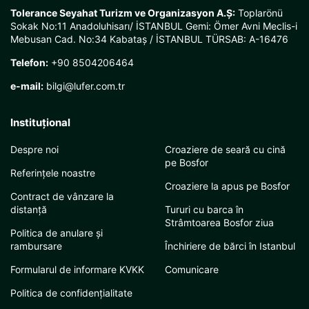
Tolerance Seyahat Turizm ve Organizasyon A.Ş:
Toplarönü
Sokak No:11 Anadoluhisarı/ İSTANBUL Gemi: Ömer Avni Meclis-i
Mebusan Cad. No:34 Kabataş / İSTANBUL TÜRSAB: A-16476
Telefon:
+90 8504206464
e-mail:
bilgi@lufer.com.tr
Instituţional
Despre noi
Croaziere de seară cu cină
pe Bosfor
Referințele noastre
Croaziere la apus pe Bosfor
Contract de vânzare la
distanță
Tururi cu barca în
Strâmtoarea Bosfor ziua
Politica de anulare și
rambursare
Închiriere de bărci în Istanbul
Formularul de informare KVKK
Comunicare
Politica de confidențialitate