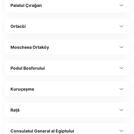
Palatul Çırağan
Ortacöi
Moscheea Ortaköy
Podul Bosforului
Kuruçeșme
Rață
Consulatul General al Egiptului