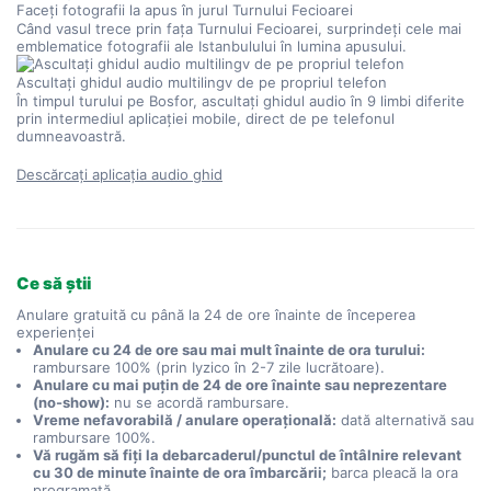
Faceți fotografii la apus în jurul Turnului Fecioarei
Când vasul trece prin fața Turnului Fecioarei, surprindeți cele mai 
emblematice fotografii ale Istanbulului în lumina apusului.
Ascultați ghidul audio multilingv de pe propriul telefon
În timpul turului pe Bosfor, ascultați ghidul audio în 9 limbi diferite 
prin intermediul aplicației mobile, direct de pe telefonul 
dumneavoastră.
Descărcați aplicația audio ghid
Ce să știi
Anulare gratuită cu până la 24 de ore înainte de începerea
experienței
Anulare cu 24 de ore sau mai mult înainte de ora turului:
rambursare 100% (prin Iyzico în 2-7 zile lucrătoare).
Anulare cu mai puțin de 24 de ore înainte sau neprezentare
(no-show):
nu se acordă rambursare.
Vreme nefavorabilă / anulare operațională:
dată alternativă sau
rambursare 100%.
Vă rugăm să fiți la debarcaderul/punctul de întâlnire relevant
cu 30 de minute înainte de ora îmbarcării;
barca pleacă la ora
programată.