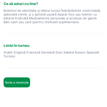
Ce să aduci cu tine?
Buletinul de identitate și biletul turului Îmbrăcăminte confortabilă,
adecvată vremii, și o jachetă ușoară Aparat foto sau telefon cu
bateria încărcată Medicamente personale și produse de igienă
Bani cash sau card (pentru cheltuieli suplimentare)
Limbi în turneu
Arabic Engleză Franceză Germană Grec Italiană Rusesc Spaniolă
Turcesc
Scrie o recenzie