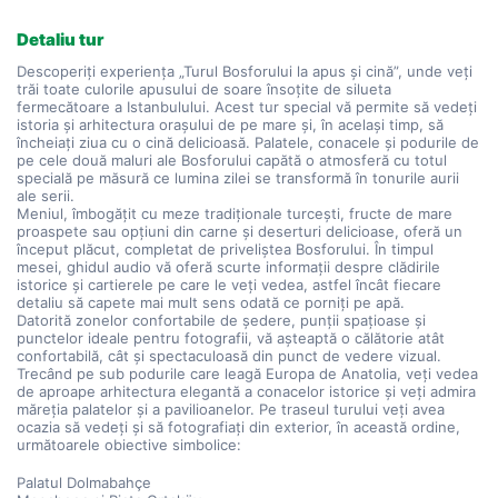
Detaliu tur
Descoperiți experiența „Turul Bosforului la apus și cină”, unde veți 
trăi toate culorile apusului de soare însoțite de silueta 
fermecătoare a Istanbulului. Acest tur special vă permite să vedeți 
istoria și arhitectura orașului de pe mare și, în același timp, să 
încheiați ziua cu o cină delicioasă. Palatele, conacele și podurile de 
pe cele două maluri ale Bosforului capătă o atmosferă cu totul 
specială pe măsură ce lumina zilei se transformă în tonurile aurii 
ale serii.
Meniul, îmbogățit cu meze tradiționale turcești, fructe de mare 
proaspete sau opțiuni din carne și deserturi delicioase, oferă un 
început plăcut, completat de priveliștea Bosforului. În timpul 
mesei, ghidul audio vă oferă scurte informații despre clădirile 
istorice și cartierele pe care le veți vedea, astfel încât fiecare 
detaliu să capete mai mult sens odată ce porniți pe apă.
Datorită zonelor confortabile de ședere, punții spațioase și 
punctelor ideale pentru fotografii, vă așteaptă o călătorie atât 
confortabilă, cât și spectaculoasă din punct de vedere vizual. 
Trecând pe sub podurile care leagă Europa de Anatolia, veți vedea 
de aproape arhitectura elegantă a conacelor istorice și veți admira 
măreția palatelor și a pavilioanelor. Pe traseul turului veți avea 
ocazia să vedeți și să fotografiați din exterior, în această ordine, 
următoarele obiective simbolice:
Palatul Dolmabahçe