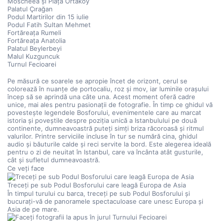
Moscheea și Piața Ortaköy
Palatul Çırağan
Podul Martirilor din 15 iulie
Podul Fatih Sultan Mehmet
Fortăreața Rumeli
Fortăreața Anatolia
Palatul Beylerbeyi
Malul Kuzguncuk
Turnul Fecioarei
Pe măsură ce soarele se apropie încet de orizont, cerul se 
colorează în nuanțe de portocaliu, roz și mov, iar luminile orașului 
încep să se aprindă una câte una. Acest moment oferă cadre 
unice, mai ales pentru pasionații de fotografie. În timp ce ghidul vă 
povestește legendele Bosforului, evenimentele care au marcat 
istoria și poveștile despre poziția unică a Istanbulului pe două 
continente, dumneavoastră puteți simți briza răcoroasă și ritmul 
valurilor. Printre serviciile incluse în tur se numără cina, ghidul 
audio și băuturile calde și reci servite la bord. Este alegerea ideală 
pentru o zi de neuitat în Istanbul, care va încânta atât gusturile, 
cât și sufletul dumneavoastră.
Ce veți face
Treceți pe sub Podul Bosforului care leagă Europa de Asia
În timpul turului cu barca, treceți pe sub Podul Bosforului și 
bucurați-vă de panoramele spectaculoase care unesc Europa și 
Asia de pe mare.