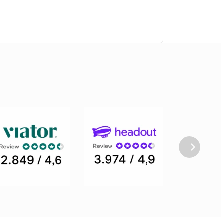
zone confortabile de ședere, sisteme de sonorizare,
decorare, prestație DJ și servirea mesei.
 gustări.
mbarcațiunile de agrement sunt o alternativă excelentă.
 de agrement oferă soluții economice și elegante.