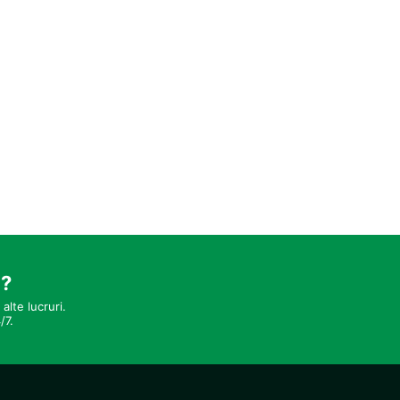
ormații live, echipe de fasıl, trio, vioară solo sau prestație DJ.
oane
ismului
sforul Istanbulului
are
i în Bosforul din Istanbul, puteți alege ambarcațiunea de agrement cea mai potri
re a bărcilor în Bosforul din Istanbul
i?
alte lucruri.
/7.