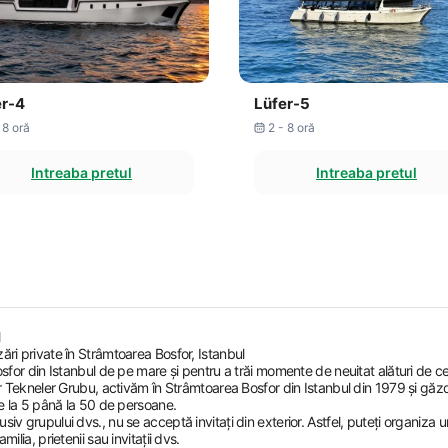
er-4
Lüfer-5
 8 oră
2 - 8 oră
Intreaba pretul
Intreaba pretul
ri private în Strâmtoarea Bosfor, Istanbul
osfor din Istanbul de pe mare și pentru a trăi momente de neuitat alături de c
er Tekneler Grubu, activăm în Strâmtoarea Bosfor din Istanbul din 1979 și găz
de la 5 până la 50 de persoane.
iv grupului dvs., nu se acceptă invitați din exterior. Astfel, puteți organiza
lia, prietenii sau invitații dvs.