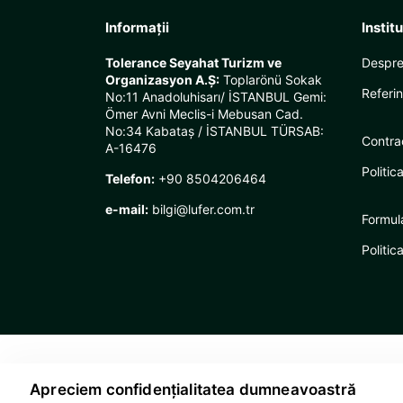
Informații
Instit
Tolerance Seyahat Turizm ve
Despre
Organizasyon A.Ş:
Toplarönü Sokak
Referin
No:11 Anadoluhisarı/ İSTANBUL Gemi:
Ömer Avni Meclis-i Mebusan Cad.
No:34 Kabataş / İSTANBUL TÜRSAB:
Contra
A-16476
Politic
Telefon:
+90 8504206464
e-mail:
bilgi@lufer.com.tr
Formul
Politic
Apreciem confidențialitatea dumneavoastră