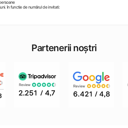
 persoane
i, în funcție de numărul de invitați:
Partenerii noștri
 profesionist și sunt potrivite pentru organizări în toate anotimpurile, având 
unile de agrement
anbul, pe Bosfor, pentru numeroase tipuri de evenimente:
dragi, în fața peisajului magnific al Bosforului. La cerere, se pot adăuga tort, 
alături de prieteni apropiați, împreună cu soțul/soția sau persoana iubită.
laci în Bosforul din Istanbul și să petreceți ore de neuitat alături de muzică și
șitul vieții școlare într-unul dintre cele mai speciale decoruri din Istanbul, a
e privată pe Bosfor alături de familia și prietenii apropiați.
seri de kına, întâlniri de familie și evenimente private, ambarcațiunile noastre