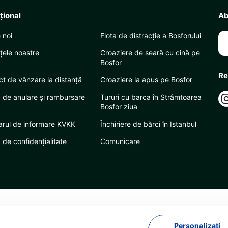
uţional
Ab
 noi
Flota de distracție a Bosforului
țele noastre
Croaziere de seară cu cină pe
Bosfor
Re
ct de vânzare la distanță
Croaziere la apus pe Bosfor
a de anulare și rambursare
Tururi cu barca în Strâmtoarea
Bosfor ziua
arul de informare KVKK
Închiriere de bărci în Istanbul
a de confidențialitate
Comunicare
Personalizați