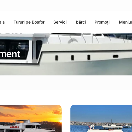
ala
Tururi pe Bosfor
Servicii
bărci
Promoții
Meniur
ement