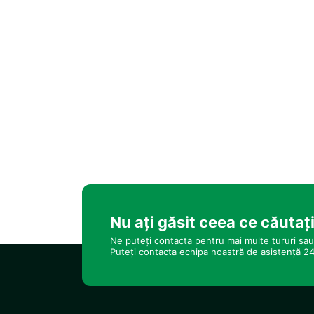
Punte deschisă
Sisteme de încălzire
Echipaj profesionist
La cerere, se pot oferi și servicii suplimentare precum f
De ce Lüfer Tekneler Grubu?
✓ Peste 45 de ani de experiență
✓ Opțiuni de capacitate de la 5 până la 50 de pers
✓ Ambarcațiuni autorizate de Ministerul Culturii și Tur
✓ Servicii sigure și profesionale
✓ Cele mai frumoase ambarcațiuni de agrement din Bo
✓ Rezervare directă, fără intermediari
✓ Prețuri avantajoase și pachete flexibile de organiz
Pentru toate organizările pe care doriți să le realizaț
amintiri de neuitat.
Lüfer Tekneler Grubu
Din 1979, servicii sigure și profesionale de închirie
Nu ați găsit ceea ce căutaț
Ne puteți contacta pentru mai multe tururi sau 
Puteți contacta echipa noastră de asistență 24