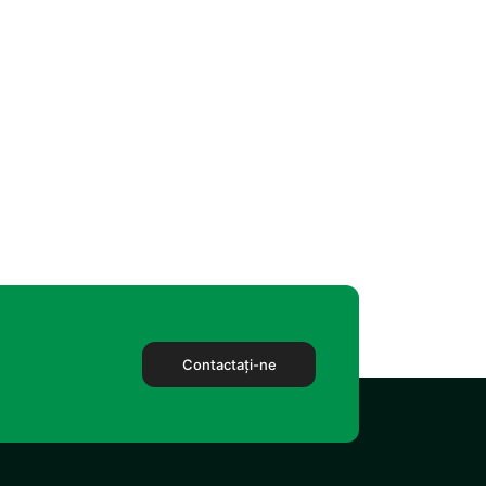
vită pentru numărul de invitați și bugetul dvs., trăind
Contactaţi-ne