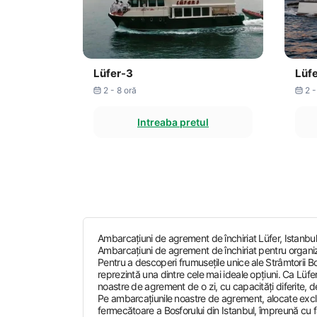
Lüfer-3
Lüf
2 - 8 oră
2 -
Intreaba pretul
Ambarcațiuni de agrement de închiriat Lüfer, Istanbul
Ambarcațiuni de agrement de închiriat pentru organiză
Pentru a descoperi frumusețile unice ale Strâmtorii B
reprezintă una dintre cele mai ideale opțiuni. Ca Lüf
noastre de agrement de o zi, cu capacități diferite, 
Pe ambarcațiunile noastre de agrement, alocate exclus
fermecătoare a Bosforului din Istanbul, împreună cu fami