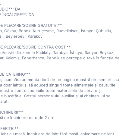
 

DIO**: DA  

 ÎNCĂLZIRE**: DA  

E PLECARE/SOSIRE GRATUITE:**  

ı, Göksu, Bebek, Kuruçeşme, Rumelihisarı, İstinye, Çubuklu, 
li, Beylerbeyi, Karaköy

E PLECARE/SOSIRE CONTRA COST:**  

i/sosiri din zonele Kadıköy, Tarabya, İstinye, Sarıyer, Beykoz, 
ar, Kalamış, Fenerbahçe, Pendik se percepe o taxă în funcție de 
DE CATERING:**  

 și cumpăra un meniu dorit de pe pagina noastră de meniuri sau 
ia doar iahtul și să aduceți singuri toate alimentele și băuturile. 
noastre sunt disponibile toate materialele de servire și 
e bucătărie. Costul personalului auxiliar și al chelnerului se 
rat.

HIRIERII:**  

ă de închiriere este de 2 ore

FERITE:**  

 iaht cu masă, închiriere de iaht fără masă, aniversare pe iaht, 