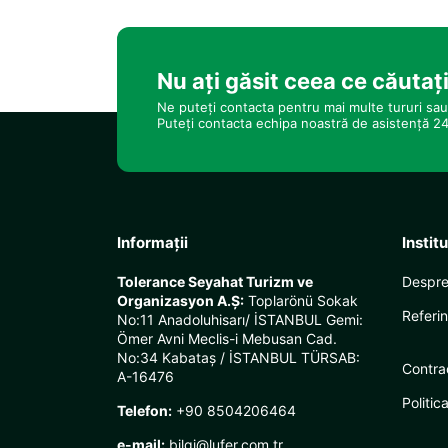
Nu ați găsit ceea ce căutaț
Ne puteți contacta pentru mai multe tururi sau 
Puteți contacta echipa noastră de asistență 24
Informații
Instit
Tolerance Seyahat Turizm ve
Despre
Organizasyon A.Ş:
Toplarönü Sokak
Referin
No:11 Anadoluhisarı/ İSTANBUL Gemi:
Ömer Avni Meclis-i Mebusan Cad.
No:34 Kabataş / İSTANBUL TÜRSAB:
Contra
A-16476
Politic
Telefon:
+90 8504206464
e-mail:
bilgi@lufer.com.tr