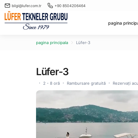
bilgi@lufer.com.tr
+90 8504206464
pagina princip
pagina principala
Lüfer-3
Lüfer-3
2 - 8 oră
Rambursare gratuită
Rezervați acu