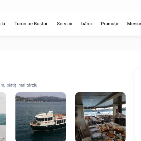
ala
Tururi pe Bosfor
Servicii
bărci
Promoții
Meniur
m, plătiți mai târziu