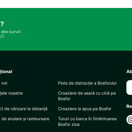
i?
alte lucruri.
/7.
uţional
Ab
 noi
Flota de distracție a Bosforului
țele noastre
Croaziere de seară cu cină pe
Bosfor
Re
ct de vânzare la distanță
Croaziere la apus pe Bosfor
a de anulare și rambursare
Tururi cu barca în Strâmtoarea
Bosfor ziua