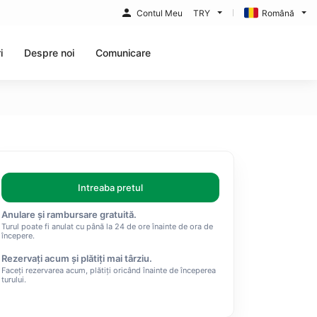
Contul Meu
TRY
Română
i
Despre noi
Comunicare
Intreaba pretul
Anulare și rambursare gratuită.
Turul poate fi anulat cu până la 24 de ore înainte de ora de
începere.
Rezervați acum și plătiți mai târziu.
Faceți rezervarea acum, plătiți oricând înainte de începerea
turului.