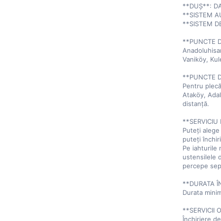
**DUȘ**: DA 
**SISTEM AU
**SISTEM DE
**PUNCTE D
Anadoluhisar
Vaniköy, Kule
**PUNCTE D
Pentru plecăr
Ataköy, Adal
distanță.

**SERVICIU 
Puteți alege
puteți închir
Pe iahturile 
ustensilele d
percepe sepa
**DURATA ÎNC
Durata minim
**SERVICII O
Închiriere de