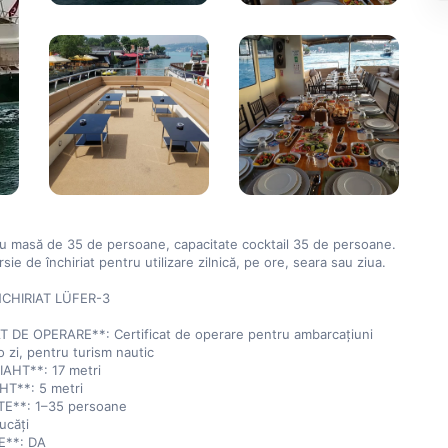
u masă de 35 de persoane, capacitate cocktail 35 de persoane. 
sie de închiriat pentru utilizare zilnică, pe ore, seara sau ziua.

NCHIRIAT LÜFER-3

T DE OPERARE**: Certificat de operare pentru ambarcațiuni 
o zi, pentru turism nautic  

HT**: 17 metri  

T**: 5 metri  

E**: 1–35 persoane  

căți  

**: DA  
