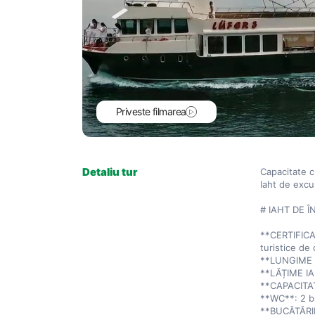
Priveste filmarea
Detaliu tur
Capacitate c
Iaht de excur
# IAHT DE Î
**CERTIFICA
turistice de 
**LUNGIME IA
**LĂȚIME IAH
**CAPACITAT
**WC**: 2 bu
**BUCĂTĂRIE