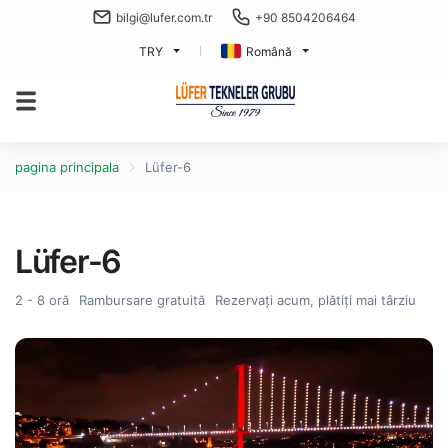
bilgi@lufer.com.tr
+90 8504206464
TRY
Română
pagina principala
Lüfer-6
Lüfer-6
2 - 8 oră
Rambursare gratuită
Rezervați acum, plătiți mai târziu