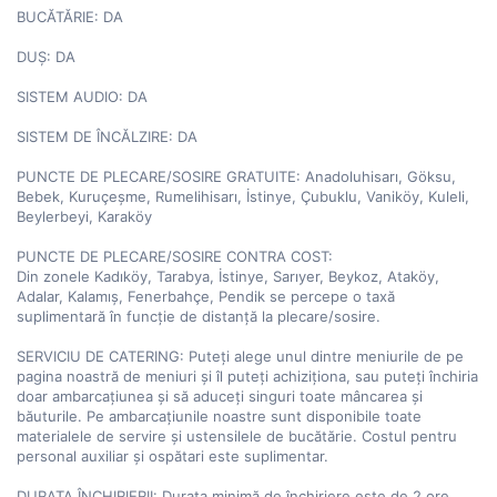
BUCĂTĂRIE: DA

DUȘ: DA

SISTEM AUDIO: DA

SISTEM DE ÎNCĂLZIRE: DA

PUNCTE DE PLECARE/SOSIRE GRATUITE: Anadoluhisarı, Göksu, 
Bebek, Kuruçeşme, Rumelihisarı, İstinye, Çubuklu, Vaniköy, Kuleli, 
Beylerbeyi, Karaköy

PUNCTE DE PLECARE/SOSIRE CONTRA COST:

Din zonele Kadıköy, Tarabya, İstinye, Sarıyer, Beykoz, Ataköy, 
Adalar, Kalamış, Fenerbahçe, Pendik se percepe o taxă 
suplimentară în funcție de distanță la plecare/sosire.

SERVICIU DE CATERING: Puteți alege unul dintre meniurile de pe 
pagina noastră de meniuri și îl puteți achiziționa, sau puteți închiria 
doar ambarcațiunea și să aduceți singuri toate mâncarea și 
băuturile. Pe ambarcațiunile noastre sunt disponibile toate 
materialele de servire și ustensilele de bucătărie. Costul pentru 
personal auxiliar și ospătari este suplimentar.

DURATA ÎNCHIRIERII: Durata minimă de închiriere este de 2 ore
