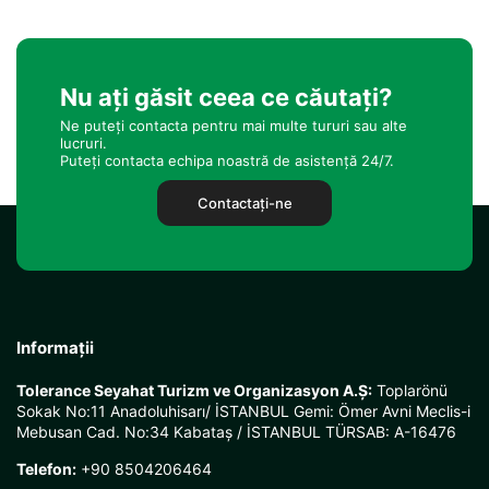
Nu ați găsit ceea ce căutați?
Ne puteți contacta pentru mai multe tururi sau alte
lucruri.
Puteți contacta echipa noastră de asistență 24/7.
Contactaţi-ne
Informații
Tolerance Seyahat Turizm ve Organizasyon A.Ş:
Toplarönü
Sokak No:11 Anadoluhisarı/ İSTANBUL Gemi: Ömer Avni Meclis-i
Mebusan Cad. No:34 Kabataş / İSTANBUL TÜRSAB: A-16476
Telefon:
+90 8504206464