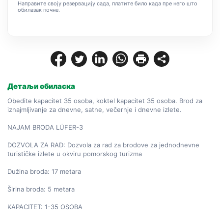
Направите своју резервацију сада, платите било када пре него што
обилазак почне.
Детаљи обиласка
Obedite kapacitet 35 osoba, koktel kapacitet 35 osoba. Brod za 
iznajmljivanje za dnevne, satne, večernje i dnevne izlete.

NAJAM BRODA LÜFER-3

DOZVOLA ZA RAD: Dozvola za rad za brodove za jednodnevne 
turističke izlete u okviru pomorskog turizma

Dužina broda: 17 metara

Širina broda: 5 metara

KAPACITET: 1-35 OSOBA
