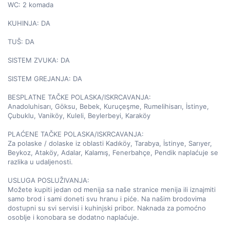
WC: 2 komada

KUHINJA: DA

TUŠ: DA

SISTEM ZVUKA: DA

SISTEM GREJANJA: DA

BESPLATNE TAČKE POLASKA/ISKRCAVANJA:

Anadoluhisarı, Göksu, Bebek, Kuruçeşme, Rumelihisarı, İstinye, 
Çubuklu, Vaniköy, Kuleli, Beylerbeyi, Karaköy

PLAĆENE TAČKE POLASKA/ISKRCAVANJA:

Za polaske / dolaske iz oblasti Kadıköy, Tarabya, İstinye, Sarıyer, 
Beykoz, Ataköy, Adalar, Kalamış, Fenerbahçe, Pendik naplaćuje se 
razlika u udaljenosti.

USLUGA POSLUŽIVANJA:

Možete kupiti jedan od menija sa naše stranice menija ili iznajmiti 
samo brod i sami doneti svu hranu i piće. Na našim brodovima 
dostupni su svi servisi i kuhinjski pribor. Naknada za pomoćno 
osoblje i konobara se dodatno naplaćuje.
