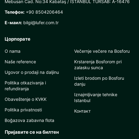
Mebusan Cad. No:34 Kabataş / İSTANBUL TÜRSAB: A-16476
Телефон:
+90 8504206464
Е-маил:
bilgi@lufer.com.tr
Цорпорате
O nama
Večernje večere na Bosforu
Naše reference
Krstarenja Bosforom pri
zalasku sunca
Ugovor o prodaji na daljinu
Izleti brodom po Bosforu
Politika otkazivanja i
danju
refundiranja
Iznajmljivanje tehnike
Obaveštenje o KVKK
Istanbul
Politika privatnosti
Контакт
Boğazova zabavna flota
Пријавите се на билтен