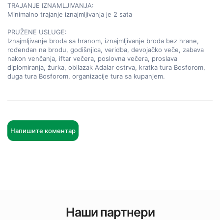
TRAJANJE IZNAMLJIVANJA:

Minimalno trajanje iznajmljivanja je 2 sata

PRUŽENE USLUGE:

Iznajmljivanje broda sa hranom, iznajmljivanje broda bez hrane, 
rođendan na brodu, godišnjica, veridba, devojačko veče, zabava 
nakon venčanja, iftar večera, poslovna večera, proslava 
diplomiranja, žurka, obilazak Adalar ostrva, kratka tura Bosforom, 
duga tura Bosforom, organizacije tura sa kupanjem.
Напишите коментар
Наши партнери