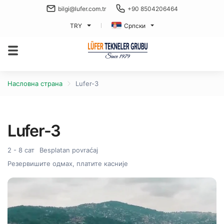
bilgi@lufer.com.tr
+90 8504206464
TRY
Српски
Насловна страна
Lufer-3
Lufer-3
2 - 8 сат
Besplatan povraćaj
Резервишите одмах, платите касније