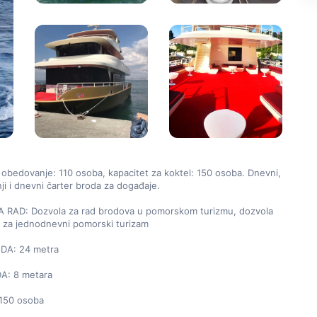
 obedovanje: 110 osoba, kapacitet za koktel: 150 osoba. Dnevni, 
ji i dnevni čarter broda za događaje.

RAD: Dozvola za rad brodova u pomorskom turizmu, dozvola 
 za jednodnevni pomorski turizam

A: 24 metra

A: 8 metara

150 osoba
