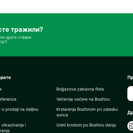
сте тражили?
ли друге ствари.
4/7.
орате
Пр
a
Boğazova zabavna flota
eference
Večernje večere na Bosforu
o prodaji na daljinu
Krstarenja Bosforom pri zalasku
Др
sunca
a otkazivanja i
Izleti brodom po Bosforu danju
ranja