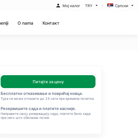
Мој налог
TRY
Српски
eniji
O nama
Контакт
Питајте за цену
Бесплатно отказивање и повраћај новца.
Тура се може отказати до 24 сата пре времена почетка.
Резервишите сада и платите касније.
Направите своју резервацију сада, платите било када
пре него што обилазак почне.