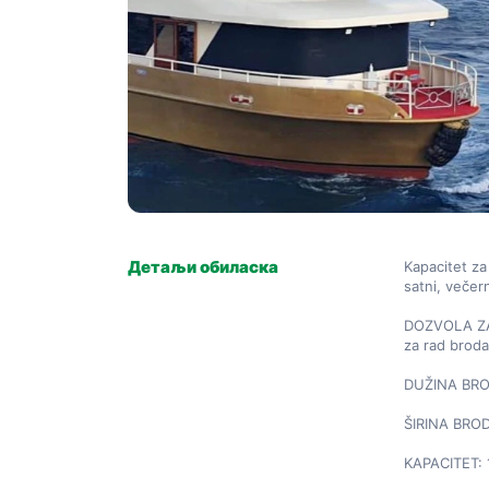
Детаљи обиласка
Kapacitet za
satni, večern
DOZVOLA ZA 
za rad broda
DUŽINA BROD
ŠIRINA BROD
KAPACITET: 