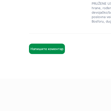
PRUŽENE USLU
hrane, rođen
devojačko/ba
poslovna več
Bosforu, dug
Напишите коментар