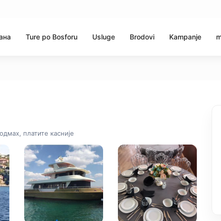
ана
Ture po Bosforu
Usluge
Brodovi
Kampanje
m
одмах, платите касније