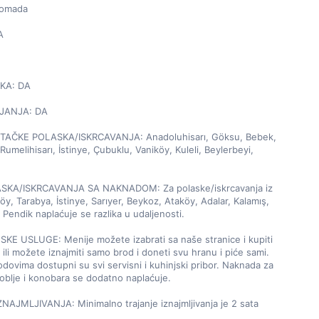
omada



KA: DA

JANJA: DA

AČKE POLASKA/ISKRCAVANJA: Anadoluhisarı, Göksu, Bebek, 
umelihisarı, İstinye, Çubuklu, Vaniköy, Kuleli, Beylerbeyi, 
SKA/ISKRCAVANJA SA NAKNADOM: Za polaske/iskrcavanja iz 
öy, Tarabya, İstinye, Sarıyer, Beykoz, Ataköy, Adalar, Kalamış, 
Pendik naplaćuje se razlika u udaljenosti.

KE USLUGE: Menije možete izabrati sa naše stranice i kupiti 
 ili možete iznajmiti samo brod i doneti svu hranu i piće sami. 
dovima dostupni su svi servisni i kuhinjski pribor. Naknada za 
blje i konobara se dodatno naplaćuje.

AJMLJIVANJA: Minimalno trajanje iznajmljivanja je 2 sata
