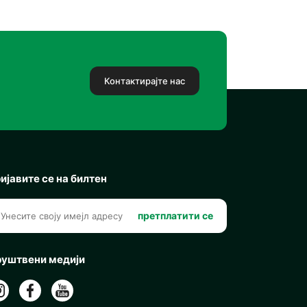
Контактирајте нас
ијавите се на билтен
претплатити се
уштвени медији