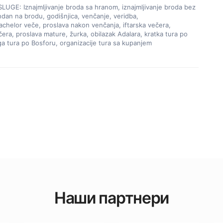
GE: Iznajmljivanje broda sa hranom, iznajmljivanje broda bez 
dan na brodu, godišnjica, venčanje, veridba, 
chelor veče, proslava nakon venčanja, iftarska večera, 
era, proslava mature, žurka, obilazak Adalara, kratka tura po 
a tura po Bosforu, organizacije tura sa kupanjem
Наши партнери