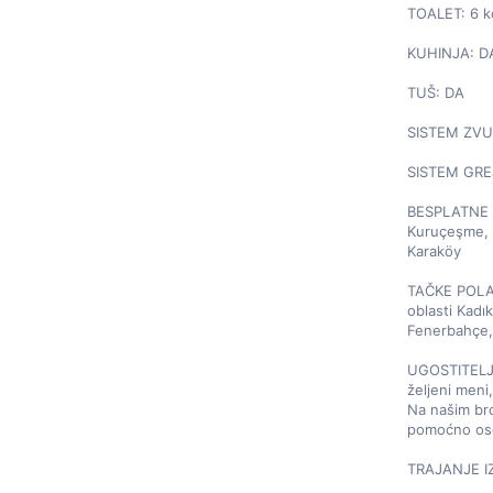
TOALET: 6 k
KUHINJA: DA
TUŠ: DA

SISTEM ZVU
SISTEM GRE
BESPLATNE T
Kuruçeşme, R
Karaköy

TAČKE POLA
oblasti Kadık
Fenerbahçe, 
UGOSTITELJS
željeni meni,
Na našim bro
pomoćno oso
TRAJANJE IZN