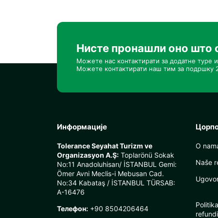
Нисте пронашли оно што 
Можете нас контактирати за додатне туре и
Можете контактирати наш тим за подршку 2
Информације
Цорп
Tolerance Seyahat Turizm ve
O nam
Organizasyon A.Ş:
Toplarönü Sokak
Naše r
No:11 Anadoluhisarı/ İSTANBUL Gemi:
Ömer Avni Meclis-i Mebusan Cad.
Ugovor 
No:34 Kabataş / İSTANBUL TÜRSAB:
A-16476
Politik
Телефон:
+90 8504206464
refundi