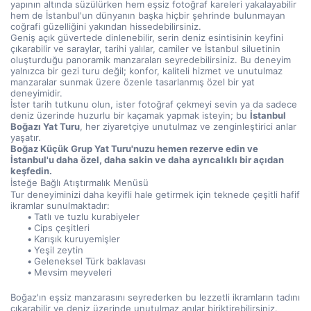
yapının altında süzülürken hem eşsiz fotoğraf kareleri yakalayabilir 
hem de İstanbul'un dünyanın başka hiçbir şehrinde bulunmayan 
coğrafi güzelliğini yakından hissedebilirsiniz.
Geniş açık güvertede dinlenebilir, serin deniz esintisinin keyfini 
çıkarabilir ve saraylar, tarihi yalılar, camiler ve İstanbul siluetinin 
oluşturduğu panoramik manzaraları seyredebilirsiniz. Bu deneyim 
yalnızca bir gezi turu değil; konfor, kaliteli hizmet ve unutulmaz 
manzaralar sunmak üzere özenle tasarlanmış özel bir yat 
deneyimidir.
İster tarih tutkunu olun, ister fotoğraf çekmeyi sevin ya da sadece 
deniz üzerinde huzurlu bir kaçamak yapmak isteyin; bu 
İstanbul 
Boğazı Yat Turu
, her ziyaretçiye unutulmaz ve zenginleştirici anlar 
yaşatır.
Boğaz Küçük Grup Yat Turu'nuzu hemen rezerve edin ve 
İstanbul'u daha özel, daha sakin ve daha ayrıcalıklı bir açıdan 
keşfedin.
İsteğe Bağlı Atıştırmalık Menüsü
Tur deneyiminizi daha keyifli hale getirmek için teknede çeşitli hafif 
ikramlar sunulmaktadır:
Tatlı ve tuzlu kurabiyeler
Cips çeşitleri
Karışık kuruyemişler
Yeşil zeytin
Geleneksel Türk baklavası
Mevsim meyveleri
Boğaz'ın eşsiz manzarasını seyrederken bu lezzetli ikramların tadını 
çıkarabilir ve deniz üzerinde unutulmaz anılar biriktirebilirsiniz.