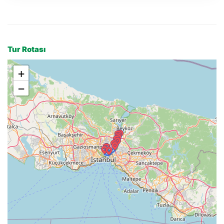
Tur Rotası
+
−