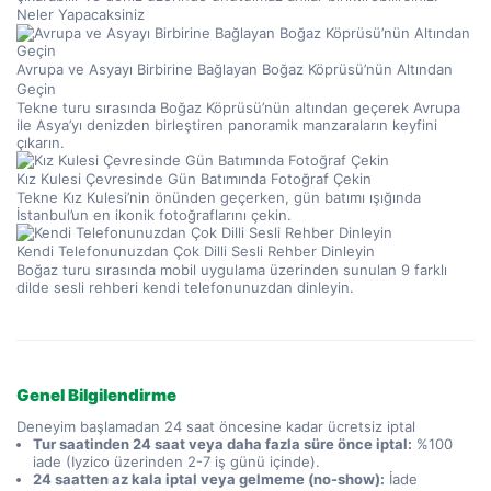
Neler Yapacaksiniz
Avrupa ve Asyayı Birbirine Bağlayan Boğaz Köprüsü’nün Altından 
Geçin
Tekne turu sırasında Boğaz Köprüsü’nün altından geçerek Avrupa 
ile Asya’yı denizden birleştiren panoramik manzaraların keyfini 
çıkarın.
Kız Kulesi Çevresinde Gün Batımında Fotoğraf Çekin
Tekne Kız Kulesi’nin önünden geçerken, gün batımı ışığında 
İstanbul’un en ikonik fotoğraflarını çekin.
Kendi Telefonunuzdan Çok Dilli Sesli Rehber Dinleyin
Boğaz turu sırasında mobil uygulama üzerinden sunulan 9 farklı 
dilde sesli rehberi kendi telefonunuzdan dinleyin.
Genel Bilgilendirme
Deneyim başlamadan 24 saat öncesine kadar ücretsiz iptal
Tur saatinden 24 saat veya daha fazla süre önce iptal:
%100
iade (Iyzico üzerinden 2-7 iş günü içinde).
24 saatten az kala iptal veya gelmeme (no-show):
İade