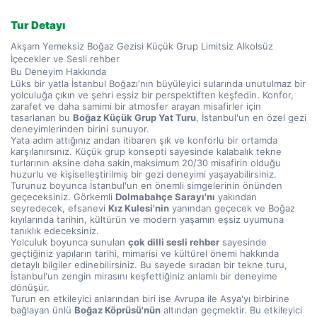
Tur Detayı
Akşam Yemeksiz Boğaz Gezisi Küçük Grup Limitsiz Alkolsüz 
İçecekler ve Sesli rehber
Bu Deneyim Hakkında
Lüks bir yatla İstanbul Boğazı'nın büyüleyici sularında unutulmaz bir 
yolculuğa çıkın ve şehri eşsiz bir perspektiften keşfedin. Konfor, 
zarafet ve daha samimi bir atmosfer arayan misafirler için 
tasarlanan bu 
Boğaz Küçük Grup Yat Turu
, İstanbul'un en özel gezi 
deneyimlerinden birini sunuyor.
Yata adım attığınız andan itibaren şık ve konforlu bir ortamda 
karşılanırsınız. Küçük grup konsepti sayesinde kalabalık tekne 
turlarının aksine daha sakin,maksimum 20/30 misafirin olduğu 
huzurlu ve kişiselleştirilmiş bir gezi deneyimi yaşayabilirsiniz.
Turunuz boyunca İstanbul'un en önemli simgelerinin önünden 
geçeceksiniz. Görkemli 
Dolmabahçe Sarayı'nı
 yakından 
seyredecek, efsanevi 
Kız Kulesi'nin
 yanından geçecek ve Boğaz 
kıyılarında tarihin, kültürün ve modern yaşamın eşsiz uyumuna 
tanıklık edeceksiniz.
Yolculuk boyunca sunulan 
çok dilli sesli rehber
 sayesinde 
geçtiğiniz yapıların tarihi, mimarisi ve kültürel önemi hakkında 
detaylı bilgiler edinebilirsiniz. Bu sayede sıradan bir tekne turu, 
İstanbul'un zengin mirasını keşfettiğiniz anlamlı bir deneyime 
dönüşür.
Turun en etkileyici anlarından biri ise Avrupa ile Asya'yı birbirine 
bağlayan ünlü 
Boğaz Köprüsü'nün
 altından geçmektir. Bu etkileyici 