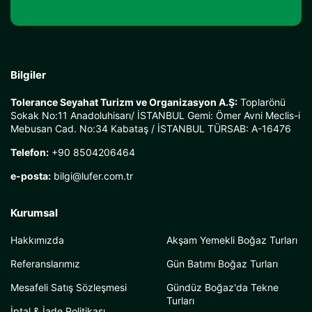
Bilgiler
Tolerance Seyahat Turizm ve Organizasyon A.Ş:
Toplarönü
Sokak No:11 Anadoluhisarı/ İSTANBUL Gemi: Ömer Avni Meclis-i
Mebusan Cad. No:34 Kabataş / İSTANBUL TÜRSAB: A-16476
Telefon:
+90 8504206464
e-posta:
bilgi@lufer.com.tr
Kurumsal
Hakkımızda
Akşam Yemekli Boğaz Turları
Referanslarımız
Gün Batımı Boğaz Turları
Mesafeli Satış Sözleşmesi
Gündüz Boğaz'da Tekne
Turları
İptal & İade Politikası