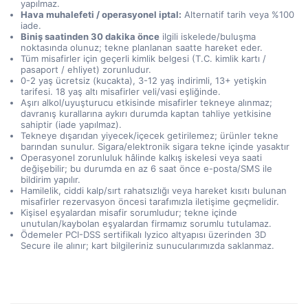
yapılmaz.
Hava muhalefeti / operasyonel iptal:
Alternatif tarih veya %100
iade.
Biniş saatinden 30 dakika önce
ilgili iskelede/buluşma
noktasında olunuz; tekne planlanan saatte hareket eder.
Tüm misafirler için geçerli kimlik belgesi (T.C. kimlik kartı /
pasaport / ehliyet) zorunludur.
0-2 yaş ücretsiz (kucakta), 3-12 yaş indirimli, 13+ yetişkin
tarifesi. 18 yaş altı misafirler veli/vasi eşliğinde.
Aşırı alkol/uyuşturucu etkisinde misafirler tekneye alınmaz;
davranış kurallarına aykırı durumda kaptan tahliye yetkisine
sahiptir (iade yapılmaz).
Tekneye dışarıdan yiyecek/içecek getirilemez; ürünler tekne
barından sunulur. Sigara/elektronik sigara tekne içinde yasaktır
Operasyonel zorunluluk hâlinde kalkış iskelesi veya saati
değişebilir; bu durumda en az 6 saat önce e-posta/SMS ile
bildirim yapılır.
Hamilelik, ciddi kalp/sırt rahatsızlığı veya hareket kısıtı bulunan
misafirler rezervasyon öncesi tarafımızla iletişime geçmelidir.
Kişisel eşyalardan misafir sorumludur; tekne içinde
unutulan/kaybolan eşyalardan firmamız sorumlu tutulamaz.
Ödemeler PCI-DSS sertifikalı Iyzico altyapısı üzerinden 3D
Secure ile alınır; kart bilgileriniz sunucularımızda saklanmaz.