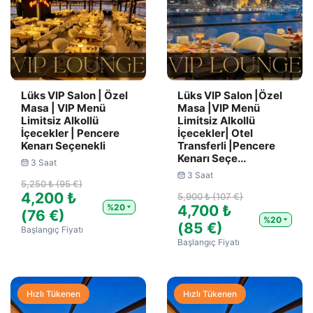
Lüks VIP Salon | Özel
Lüks VIP Salon |Özel
Masa | VIP Menü
Masa |VIP Menü
Limitsiz Alkollü
Limitsiz Alkollü
İçecekler | Pencere
İçecekler| Otel
Kenarı Seçenekli
Transferli |Pencere
Kenarı Seçe...
3 Saat
3 Saat
5,250 ₺ (95 €)
4,200 ₺
5,900 ₺ (107 €)
%20
4,700 ₺
(76 €)
%20
(85 €)
Başlangıç Fiyatı
Başlangıç Fiyatı
Hızlı Tükenen
Hızlı Tükenen