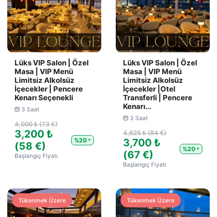
Lüks VIP Salon | Özel
Lüks VIP Salon | Özel
Masa | VIP Menü
Masa | VIP Menü
Limitsiz Alkolsüz
Limitsiz Alkolsüz
İçecekler | Pencere
İçecekler |Otel
Kenarı Seçenekli
Transferli | Pencere
Kenarı...
3 Saat
3 Saat
4,000 ₺ (73 €)
3,200 ₺
4,625 ₺ (84 €)
%20
3,700 ₺
(58 €)
%20
(67 €)
Başlangıç Fiyatı
Başlangıç Fiyatı
Tükenmek Üzere
Tükenmek Üzere