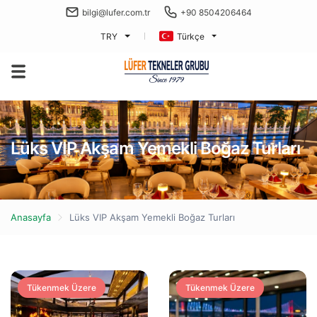
bilgi@lufer.com.tr
+90 8504206464
TRY
Türkçe
Lüks VIP Akşam Yemekli Boğaz Turları
Anasayfa
Lüks VIP Akşam Yemekli Boğaz Turları
Tükenmek Üzere
Tükenmek Üzere