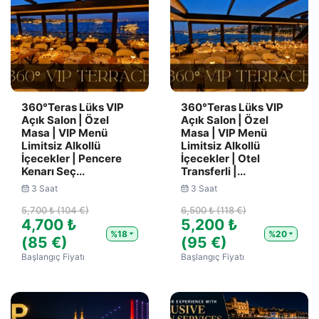
360°Teras Lüks VIP
360°Teras Lüks VIP
Açık Salon | Özel
Açık Salon | Özel
Masa | VIP Menü
Masa | VIP Menü
Limitsiz Alkollü
Limitsiz Alkollü
İçecekler | Pencere
İçecekler | Otel
Kenarı Seç...
Transferli |...
3 Saat
3 Saat
5,700 ₺ (104 €)
6,500 ₺ (118 €)
4,700 ₺
5,200 ₺
%18
%20
(85 €)
(95 €)
Başlangıç Fiyatı
Başlangıç Fiyatı