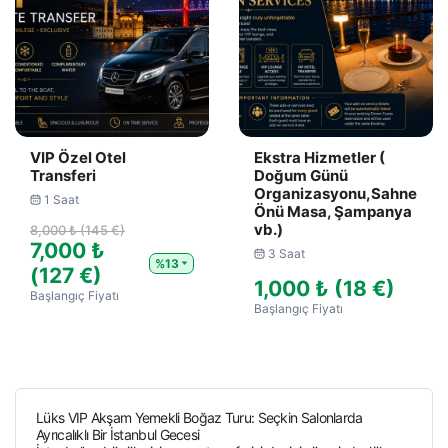
VIP Özel Otel
Ekstra Hizmetler (
Transferi
Doğum Günü
Organizasyonu,Sahne
1 Saat
Önü Masa, Şampanya
vb.)
8,000 ₺ (145 €)
7,000 ₺
3 Saat
%13
(127 €)
1,000 ₺ (18 €)
Başlangıç Fiyatı
Başlangıç Fiyatı
Lüks VIP Akşam Yemekli Boğaz Turu: Seçkin Salonlarda
Ayrıcalıklı Bir İstanbul Gecesi