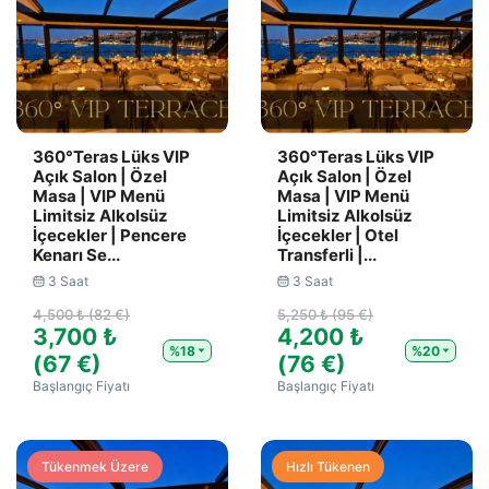
360°Teras Lüks VIP
360°Teras Lüks VIP
Açık Salon | Özel
Açık Salon | Özel
Masa | VIP Menü
Masa | VIP Menü
Limitsiz Alkolsüz
Limitsiz Alkolsüz
İçecekler | Pencere
İçecekler | Otel
Kenarı Se...
Transferli |...
3 Saat
3 Saat
4,500 ₺ (82 €)
5,250 ₺ (95 €)
3,700 ₺
4,200 ₺
%18
%20
(67 €)
(76 €)
Başlangıç Fiyatı
Başlangıç Fiyatı
Tükenmek Üzere
Hızlı Tükenen