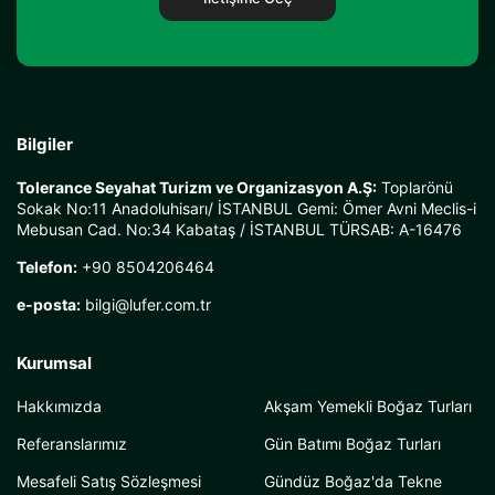
değerlendirebilirsiniz.
Özel Günler İçin Mükemmel Tercih
VIP masa düzeni sayesinde rahat, konforlu ve özel bir ortamda
sevdiklerinizle kaliteli zaman geçirirsiniz. İster romantik bir
akşam yemeği planlayın, ister doğum günü kutlaması, evlilik
teklifi, yıl dönümü veya kurumsal organizasyon düzenleyin;
Mega Lüfer vip akşam yemekli boğaz turu tüm özel anlarınızı
unutulmaz bir deneyime dönüştürür. Sakin ve seçkin atmosferi,
Bilgiler
özel kutlamalar için ideal bir çerçeve sunar; sevdiklerinizle baş
başa, kesintisiz bir akşamın tadını çıkarırsınız.
Tolerance Seyahat Turizm ve Organizasyon A.Ş:
Toplarönü
İstanbul'un En Popüler Gece Aktivitelerinden Biri
Sokak No:11 Anadoluhisarı/ İSTANBUL Gemi: Ömer Avni Meclis-i
Lezzetli akşam yemeği, limitsiz içecek servisi, canlı eğlence
programları, Türk gecesi gösterileri ve İstanbul Boğazı'nın
Mebusan Cad. No:34 Kabataş / İSTANBUL TÜRSAB: A-16476
büyüleyici gece manzarasını bir araya getiren bu özel
organizasyon, İstanbul'da yapılabilecek en popüler ve prestijli
Telefon:
+90 8504206464
aktiviteler arasında yer alır. Mega Lüfer Yatları ile
gerçekleştireceğiniz vip akşam yemekli boğaz turunda;
e-posta:
bilgi@lufer.com.tr
İstanbul'un eşsiz güzelliklerini denizden keşfederken lüks,
konfor ve eğlenceyi aynı anda yaşar, unutulmaz anılar
biriktirirsiniz.
Kurumsal
Neden Lüks VIP Boğaz Turu?
Lüks vip boğaz turu; mahremiyet, konfor ve premium servisi bir
Hakkımızda
Akşam Yemekli Boğaz Turları
arada arayan misafirler için tasarlanmıştır. Kendinize ait özel
masanız, VIP salona özel servis ekibi ve 360 derece cam kaplı
Referanslarımız
Gün Batımı Boğaz Turları
panoramik salon sayesinde kalabalıktan uzak, sakin ve seçkin
bir akşam geçirirsiniz. 3 aşamalı menü ve limitsiz içecek
Mesafeli Satış Sözleşmesi
Gündüz Boğaz'da Tekne
servisiyle yemeğin, Türk Gecesi gösterileriyle eğlencenin,