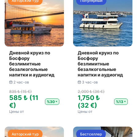
Авторский тур
Популярный
Дневной круиз по
Дневной круиз по
Босфору
Босфору
безлимитные
безлимитные
безалкогольные
безалкогольные
напитки и аудиогид
напитки и аудиогид
2 час-ов
3 час-ов
835 ₺ (15 €)
2,000 ₺ (36 €)
585 ₺ (11
1,750 ₺
%30
%13
€)
(32 €)
Цены от
Цены от
Авторский тур
Бестселлер