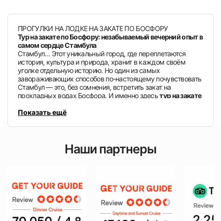
ПРОГУЛКИ НА ЛОДКЕ НА ЗАКАТЕ ПО БОСФОРУ
Тур на закате по Босфору: незабываемый вечерний опыт в
самом сердце Стамбула
Стамбул… Этот уникальный город, где переплетаются
история, культура и природа, хранит в каждом своём
уголке отдельную историю. Но один из самых
завораживающих способов по-настоящему почувствовать
Стамбул — это, без сомнения, встретить закат на
прохладных водах Босфора. И именно здесь
тур на закате
по Босфору
предлагает вам неповторимый опыт,
объединяя всё великолепие и романтику города.
Показать ещё
Этот особенный тур продолжительностью примерно
2,5
часа
начинается в самый волшебный момент дня — на
закате — и проходит в сопровождении света,
окрашивающего силуэт Стамбула в золотые тона. Это
Наши партнеры
путешествие, осуществляемое на современном и
комфортабельном
мега-яхте
, является одним из самых
приятных и впечатляющих способов открыть для себя
Стамбул как для местных жителей, так и для иностранных
гостей.
Путешествие по следам истории
Тур на закате по Босфору — это не только визуальное
наслаждение, но и путешествие к открытиям, проходящее