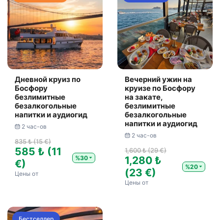
Дневной круиз по
Вечерний ужин на
Босфору
круизе по Босфору
безлимитные
на закате,
безалкогольные
безлимитные
напитки и аудиогид
безалкогольные
напитки и аудиогид
2 час-ов
2 час-ов
835 ₺ (15 €)
585 ₺ (11
1,600 ₺ (29 €)
%30
1,280 ₺
€)
%20
(23 €)
Цены от
Цены от
Бестселлер