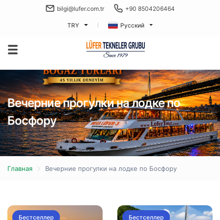
bilgi@lufer.com.tr
+90 8504206464
TRY
Русский
Вечерние прогулки на лодке по
Босфору
Главная
Вечерние прогулки на лодке по Босфору
Бестселлер
Бестселлер