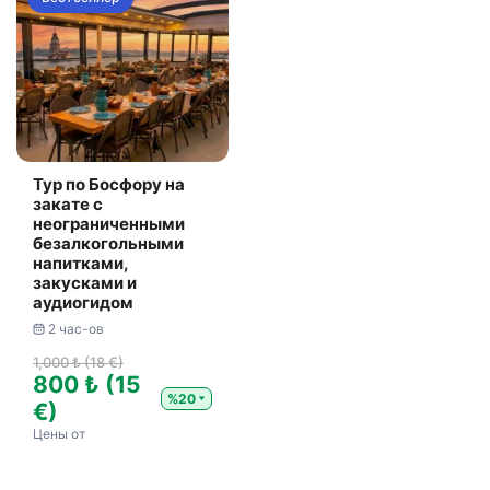
Тур по Босфору на
закате с
неограниченными
безалкогольными
напитками,
закусками и
аудиогидом
2 час-ов
1,000 ₺ (18 €)
800 ₺ (15
%20
€)
Цены от