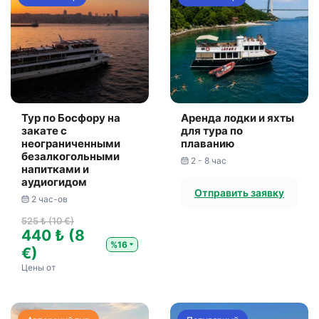
Тур по Босфору на
Аренда лодки и яхты
закате с
для тура по
неограниченными
плаванию
безалкогольными
2 - 8 час
напитками и
аудиогидом
Отправить заявку
2 час-ов
525 ₺ (10 €)
440 ₺ (8
%16
€)
Цены от