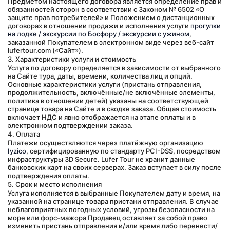
Предметом настоящего договора является определение прав и 
обязанностей сторон в соответствии с Законом № 6502 «О 
защите прав потребителей» и Положением о дистанционных 
договорах в отношении продажи и исполнения услуги 
прогулки 
на лодке / экскурсии по Босфору / экскурсии с ужином
, 
заказанной Покупателем в электронном виде через веб-сайт 
lufertour.com («Сайт»).
3. Характеристики услуги и стоимость
Услуга по договору определяется в зависимости от выбранного 
на Сайте тура, даты, времени, количества лиц и опций. 
Основные характеристики услуги (пристань отправления, 
продолжительность, включённые/не включённые элементы, 
политика в отношении детей) указаны на соответствующей 
странице товара на Сайте и в сводке заказа. Общая стоимость 
включает НДС и явно отображается на этапе оплаты и в 
электронном подтверждении заказа.
4. Оплата
Платежи осуществляются через платёжную организацию 
Iyzico
, сертифицированную по стандарту PCI-DSS, посредством 
инфраструктуры 3D Secure. Lufer Tour не хранит данные 
банковских карт на своих серверах. Заказ вступает в силу после 
подтверждения оплаты.
5. Срок и место исполнения
Услуга исполняется в выбранные Покупателем дату и время, на 
указанной на странице товара пристани отправления. В случае 
неблагоприятных погодных условий, угрозы безопасности на 
море или форс-мажора Продавец оставляет за собой право 
изменить пристань отправления и/или время либо перенести/