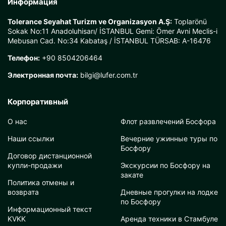
Информация
Tolerance Seyahat Turizm ve Organizasyon A.Ş:
Toplarönü
Sokak No:11 Anadoluhisarı/ İSTANBUL Gemi: Ömer Avni Meclis-i
Mebusan Cad. No:34 Kabataş / İSTANBUL TÜRSAB: A-16476
Телефон:
+90 8504206464
Электронная почта:
bilgi@lufer.com.tr
Корпоративный
О нас
Флот развлечений Босфора
Наши ссылки
Вечерние ужинные туры по
Босфору
Договор дистанционной
купли-продажи
Экскурсии по Босфору на
закате
Политика отмены и
возврата
Дневные прогулки на лодке
по Босфору
Информационный текст
KVKK
Аренда техники в Стамбуле