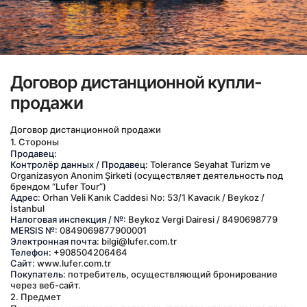
Договор дистанционной купли-
продажи
Договор дистанционной продажи
1. Стороны
Продавец:
Контролёр данных / Продавец:
 Tolerance Seyahat Turizm ve 
Organizasyon Anonim Şirketi (осуществляет деятельность под 
брендом “Lufer Tour”)
Адрес:
 Orhan Veli Kanık Caddesi No: 53/1 Kavacık / Beykoz / 
İstanbul
Налоговая инспекция / №:
 Beykoz Vergi Dairesi / 8490698779
MERSIS №:
 0849069877900001
Электронная почта:
 bilgi@lufer.com.tr
Телефон:
 +908504206464
Сайт:
 www.lufer.com.tr
Покупатель:
 потребитель, осуществляющий бронирование 
через веб-сайт.
2. Предмет