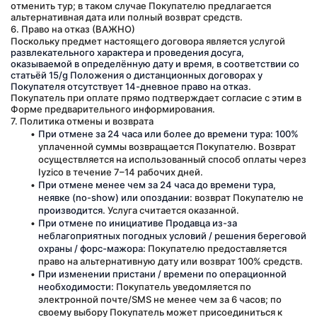
отменить тур; в таком случае Покупателю предлагается 
альтернативная дата или полный возврат средств.
6. Право на отказ (ВАЖНО)
Поскольку предмет настоящего договора является услугой 
развлекательного характера и проведения досуга, 
оказываемой в определённую дату и время
, 
в соответствии со 
статьёй 15/g Положения о дистанционных договорах у 
Покупателя отсутствует 14-дневное право на отказ
. 
Покупатель при оплате прямо подтверждает согласие с этим в 
Форме предварительного информирования.
7. Политика отмены и возврата
При отмене за 24 часа или более до времени тура:
100%
уплаченной суммы возвращается Покупателю. Возврат 
осуществляется на использованный способ оплаты через 
Iyzico в течение 7–14 рабочих дней.
При отмене менее чем за 24 часа до времени тура, 
неявке (no-show) или опоздании:
 возврат Покупателю 
не 
производится
. Услуга считается оказанной.
При отмене по инициативе Продавца из-за 
неблагоприятных погодных условий / решения береговой 
охраны / форс-мажора:
 Покупателю предоставляется 
право на альтернативную дату или возврат 100% средств.
При изменении пристани / времени по операционной 
необходимости:
 Покупатель уведомляется по 
электронной почте/SMS не менее чем за 6 часов; по 
своему выбору Покупатель может присоединиться к 