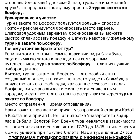
стороны. Идеальный для семей, пар, туристов и компаний 
друзей, он предлагает каждому приятный 
тур на закате по 
Босфору
.
Бронирование и участие
Тур на закате по Босфору пользуется большим спросом. 
Поэтому рекомендуется бронировать место заранее. 
Благодаря удобным вариантам бронирования вы можете 
быстро спланировать поездку и шагнуть навстречу желанному 
туру на закате по Босфору
.
Почему стоит выбрать этот тур?
Если вы хотите открыть самые красивые виды Стамбула, 
ощутить магию заката и насладиться комфортным 
путешествием, 
тур на закате по Босфору
 — один из лучших 
выборов для вас.
В итоге
, тур на закате по Босфору — это особый опыт, 
созданный для тех, кто хочет не просто увидеть Стамбул, а 
почувствовать его. Наблюдая, как солнце исчезает в водах 
Босфора, вы устанавливаете связь с этим уникальным 
городом, и суть всего этого опыта раскрывается через 
тур на 
закате по Босфору
.
Место отправления - Время отправления?
Наши точки отправления: причал у заправочной станции Kadoil 
в Кабаташе и причал Lüfer Tur напротив Университета Кадир 
Хас в Сибали, Золотой Рог. Время тура меняется в зависимости 
от времени заката и составляет от 17:30 до 18:15; точное время 
можно увидеть при покупке билета. Наши туры длятся 2 часа
ПРОГРАММА ТУРЕЦКОГО ВЕЧЕРА С УЖИНОМ И МУЗЫКОЙ 