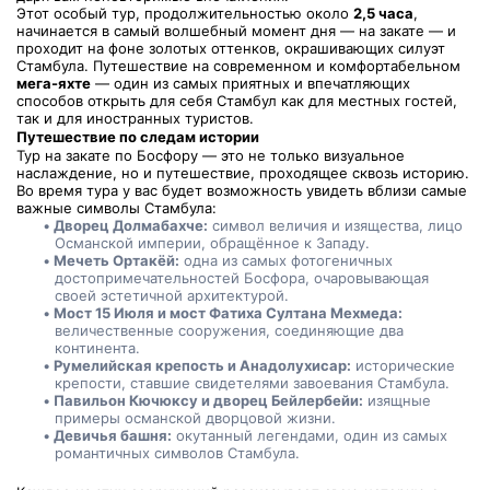
Этот особый тур, продолжительностью около 
2,5 часа
, 
начинается в самый волшебный момент дня — на закате — и 
проходит на фоне золотых оттенков, окрашивающих силуэт 
Стамбула. Путешествие на современном и комфортабельном 
мега-яхте
 — один из самых приятных и впечатляющих 
способов открыть для себя Стамбул как для местных гостей, 
так и для иностранных туристов.
Путешествие по следам истории
Тур на закате по Босфору — это не только визуальное 
наслаждение, но и путешествие, проходящее сквозь историю. 
Во время тура у вас будет возможность увидеть вблизи самые 
важные символы Стамбула:
Дворец Долмабахче:
 символ величия и изящества, лицо 
Османской империи, обращённое к Западу.
Мечеть Ортакёй:
 одна из самых фотогеничных 
достопримечательностей Босфора, очаровывающая 
своей эстетичной архитектурой.
Мост 15 Июля и мост Фатиха Султана Мехмеда:
величественные сооружения, соединяющие два 
континента.
Румелийская крепость и Анадолухисар:
 исторические 
крепости, ставшие свидетелями завоевания Стамбула.
Павильон Кючюксу и дворец Бейлербейи:
 изящные 
примеры османской дворцовой жизни.
Девичья башня:
 окутанный легендами, один из самых 
романтичных символов Стамбула.