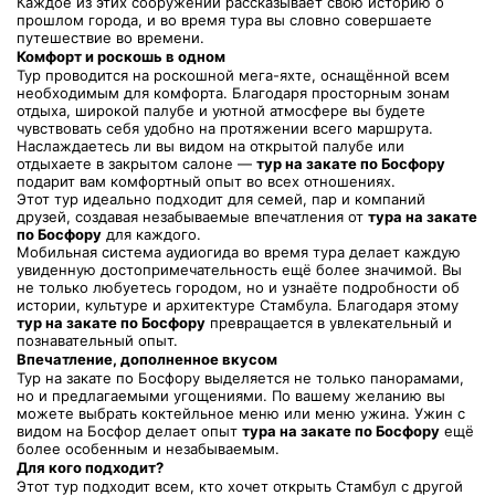
Каждое из этих сооружений рассказывает свою историю о 
прошлом города, и во время тура вы словно совершаете 
путешествие во времени.
Комфорт и роскошь в одном
Тур проводится на роскошной мега-яхте, оснащённой всем 
необходимым для комфорта. Благодаря просторным зонам 
отдыха, широкой палубе и уютной атмосфере вы будете 
чувствовать себя удобно на протяжении всего маршрута. 
Наслаждаетесь ли вы видом на открытой палубе или 
отдыхаете в закрытом салоне — 
тур на закате по Босфору
подарит вам комфортный опыт во всех отношениях.
Этот тур идеально подходит для семей, пар и компаний 
друзей, создавая незабываемые впечатления от 
тура на закате 
по Босфору
 для каждого.
Мобильная система аудиогида во время тура делает каждую 
увиденную достопримечательность ещё более значимой. Вы 
не только любуетесь городом, но и узнаёте подробности об 
истории, культуре и архитектуре Стамбула. Благодаря этому 
тур на закате по Босфору
 превращается в увлекательный и 
познавательный опыт.
Впечатление, дополненное вкусом
Тур на закате по Босфору выделяется не только панорамами, 
но и предлагаемыми угощениями. По вашему желанию вы 
можете выбрать коктейльное меню или меню ужина. Ужин с 
видом на Босфор делает опыт 
тура на закате по Босфору
 ещё 
более особенным и незабываемым.
Для кого подходит?
Этот тур подходит всем, кто хочет открыть Стамбул с другой 