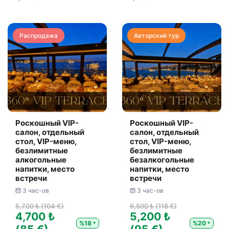
Распродажа
Авторский тур
Роскошный VIP-
Роскошный VIP-
салон, отдельный
салон, отдельный
стол, VIP-меню,
стол, VIP-меню,
безлимитные
безлимитные
алкогольные
безалкогольные
напитки, место
напитки, место
встречи
встречи
3 час-ов
3 час-ов
5,700 ₺ (104 €)
6,500 ₺ (118 €)
4,700 ₺
5,200 ₺
%18
%20