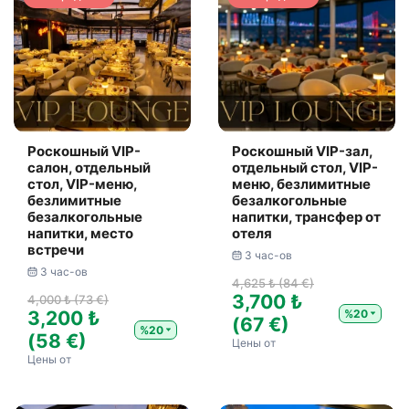
Роскошный VIP-
Роскошный VIP-зал,
салон, отдельный
отдельный стол, VIP-
стол, VIP-меню,
меню, безлимитные
безлимитные
безалкогольные
безалкогольные
напитки, трансфер от
напитки, место
отеля
встречи
3 час-ов
3 час-ов
4,625 ₺ (84 €)
3,700 ₺
4,000 ₺ (73 €)
%20
3,200 ₺
(67 €)
%20
(58 €)
Цены от
Цены от