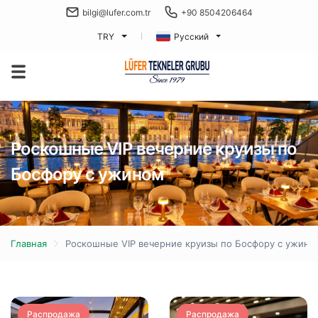
bilgi@lufer.com.tr
+90 8504206464
TRY
Русский
Роскошные VIP вечерние круизы по
Босфору с ужином
Главная
Роскошные VIP вечерние круизы по Босфору с ужино
Распродажа
Распродажа