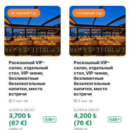
Авторский тур
Авторский тур
Роскошный VIP-
Роскошный VIP-
салон, отдельный
салон, отдельный
стол, VIP-меню,
стол, VIP-меню,
безлимитные
безлимитные
безалкогольные
безалкогольные
напитки, место
напитки, место
встречи
встречи
3 час-ов
3 час-ов
4,500 ₺ (82 €)
5,250 ₺ (95 €)
3,700 ₺
4,200 ₺
%18
%20
(67 €)
(76 €)
Цены от
Цены от