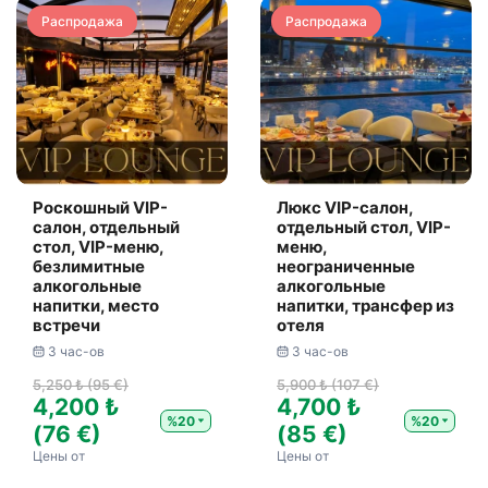
Распродажа
Распродажа
Роскошный VIP-
Люкс VIP-салон,
салон, отдельный
отдельный стол, VIP-
стол, VIP-меню,
меню,
безлимитные
неограниченные
алкогольные
алкогольные
напитки, место
напитки, трансфер из
встречи
отеля
3 час-ов
3 час-ов
5,250 ₺ (95 €)
5,900 ₺ (107 €)
4,200 ₺
4,700 ₺
%20
%20
(76 €)
(85 €)
Цены от
Цены от