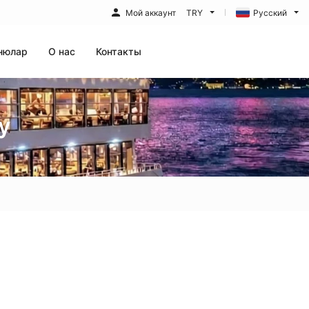
Мой аккаунт
TRY
Русский
нюлар
О нас
Контакты
у