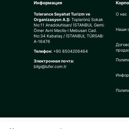
Информация
Корп
Tolerance Seyahat Turizm ve
О нас
Organizasyon A.Ş:
Toplarönü Sokak
No:11 Anadoluhisarı/ İSTANBUL Gemi:
Наши 
Ömer Avni Meclis-i Mebusan Cad.
No:34 Kabataş / İSTANBUL TÜRSAB:
A-16476
Догов
прода
Телефон:
+90 8504206464
Полити
Электронная почта:
bilgi@lufer.com.tr
Инфор
Полит