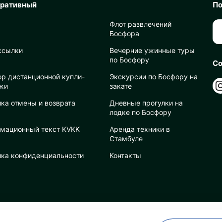
оративный
По
Флот развлечений
Босфора
ссылки
Вечерние ужинные туры
по Босфору
Со
ор дистанционной купли-
Экскурсии по Босфору на
жи
закате
ка отмены и возврата
Дневные прогулки на
лодке по Босфору
мационный текст KVKK
Аренда техники в
Стамбуле
ика конфиденциальности
Контакты