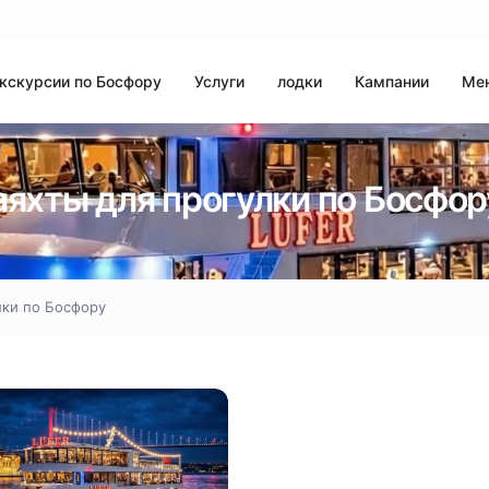
кскурсии по Босфору
Услуги
лодки
Кампании
Ме
яхты для прогулки по Босфор
ки по Босфору