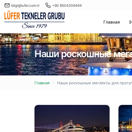
bilgi@lufer.com.tr
+90 8504206464
Главная
Э
Наши роскошные мега
Главная
Наши роскошные мегаяхты для прогул