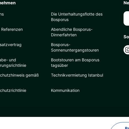
nehmen
Ne
ns
Die Unterhaltungsflotte des
Bosporus
 Referenzen
Abendliche Bosporus-
Dinnerfahrten
So
satzvertrag
Bosporus-
Sonnenuntergangstouren
abe- und
Bootstouren am Bosporus
rungsrichtlinie
tagsüber
chutzhinweis gemäß
Technikvermietung Istanbul
hutzrichtlinie
Kommunikation
P