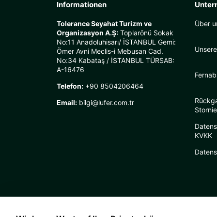
Informationen
Unter
Tolerance Seyahat Turizm ve
Über u
Organizasyon A.Ş:
Toplarönü Sokak
No:11 Anadoluhisarı/ İSTANBUL Gemi:
Unsere
Ömer Avni Meclis-i Mebusan Cad.
No:34 Kabataş / İSTANBUL TÜRSAB:
A-16476
Fernab
Telefon:
+90 8504206464
Rückg
Email:
bilgi@lufer.com.tr
Stornie
Datens
KVKK
Datensc