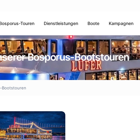
Bosporus-Touren
Dienstleistungen
Boote
Kampagnen
serer Bosporus-Bootstouren
-Bootstouren