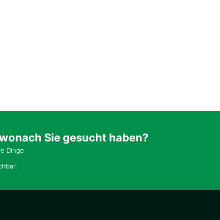
 wonach Sie gesucht haben?
re Dinge
chbar.