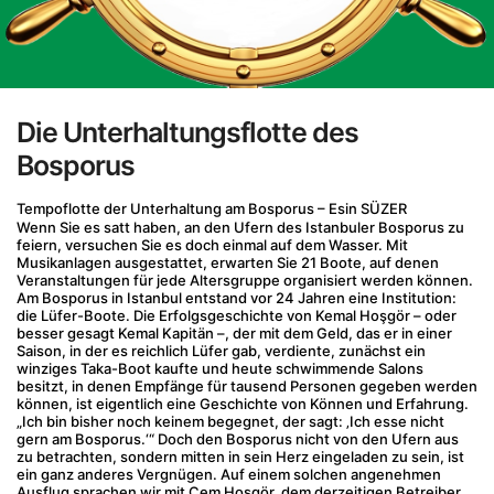
Die Unterhaltungsflotte des
Bosporus
Tempoflotte der Unterhaltung am Bosporus – Esin SÜZER
Wenn Sie es satt haben, an den Ufern des Istanbuler Bosporus zu 
feiern, versuchen Sie es doch einmal auf dem Wasser. Mit 
Musikanlagen ausgestattet, erwarten Sie 21 Boote, auf denen 
Veranstaltungen für jede Altersgruppe organisiert werden können.
Am Bosporus in Istanbul entstand vor 24 Jahren eine Institution: 
die Lüfer-Boote. Die Erfolgsgeschichte von Kemal Hoşgör – oder 
besser gesagt Kemal Kapitän –, der mit dem Geld, das er in einer 
Saison, in der es reichlich Lüfer gab, verdiente, zunächst ein 
winziges Taka-Boot kaufte und heute schwimmende Salons 
besitzt, in denen Empfänge für tausend Personen gegeben werden 
können, ist eigentlich eine Geschichte von Können und Erfahrung.
„Ich bin bisher noch keinem begegnet, der sagt: ‚Ich esse nicht 
gern am Bosporus.‘“ Doch den Bosporus nicht von den Ufern aus 
zu betrachten, sondern mitten in sein Herz eingeladen zu sein, ist 
ein ganz anderes Vergnügen. Auf einem solchen angenehmen 
Ausflug sprachen wir mit Cem Hoşgör, dem derzeitigen Betreiber 