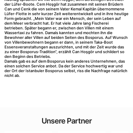
der Lüfer-Boote. Cem Hoşgör hat zusammen mit seinen Brüdern 
Can und Cenk die von seinem Vater Kemal Kapitän übernommene 
Lüfer-Flotte in sehr kurzer Zeit weiterentwickelt und in ihre heutige 
Form gebracht. „Mein Vater war ein Mensch, der sein Leben auf 
dem Meer verbracht hat. Er hat viele Jahre lang Fischerei 
betrieben. Später begann er, zwischen den Villen mit einem 
Wassertaxi zu fahren. Damals kannten und mochten ihn die 
Bewohner aller Villen auf beiden Seiten des Bosporus. Auf Wunsch 
von Villenbewohnern begann er dann, in seinem Taka-Boot 
Essensveranstaltungen auszurichten, und mit der Zeit wurde das 
zu einer Bosporus-Tradition“, erzählt Can Hoşgör und schildert so 
den Beginn des Betriebs.
Damals gab es auf dem Bosporus kein anderes Unternehmen, das 
einen solchen Service anbot. Da der Service hochwertig war und 
der Ort der Istanbuler Bosporus selbst, riss die Nachfrage natürlich 
nicht ab.
Unsere Partner