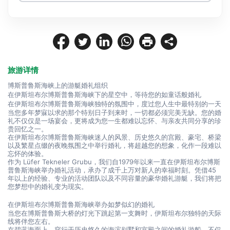
旅游详情
博斯普鲁斯海峡上的游艇婚礼组织
在伊斯坦布尔博斯普鲁斯海峡下的星空中，等待您的如童话般婚礼
在伊斯坦布尔博斯普鲁斯海峡独特的氛围中，度过您人生中最特别的一天
当您多年梦寐以求的那个特别日子到来时，一切都必须完美无缺。您的婚
礼不仅仅是一场宴会，更将成为您一生都难以忘怀、与亲友共同分享的珍
贵回忆之一。
在伊斯坦布尔博斯普鲁斯海峡迷人的风景、历史悠久的宫殿、豪宅、桥梁
以及繁星点缀的夜晚氛围之中举行婚礼，将超越您的想象，化作一段难以
忘怀的体验。
作为 Lüfer Tekneler Grubu，我们自1979年以来一直在伊斯坦布尔博斯
普鲁斯海峡举办婚礼活动，承办了成千上万对新人的幸福时刻。凭借45
年以上的经验、专业的活动团队以及不同容量的豪华婚礼游艇，我们将把
您梦想中的婚礼变为现实。
在伊斯坦布尔博斯普鲁斯海峡举办如梦似幻的婚礼
当您在博斯普鲁斯大桥的灯光下跳起第一支舞时，伊斯坦布尔独特的天际
线将伴您左右。
在碧蓝海面上，穿行于历史悠久的海滨别墅和宫殿之间的婚礼游船，不仅