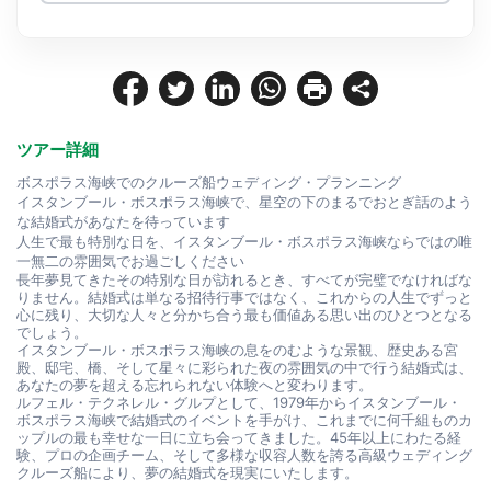
ツアー詳細
ボスポラス海峡でのクルーズ船ウェディング・プランニング
イスタンブール・ボスポラス海峡で、星空の下のまるでおとぎ話のよう
な結婚式があなたを待っています
人生で最も特別な日を、イスタンブール・ボスポラス海峡ならではの唯
一無二の雰囲気でお過ごしください
長年夢見てきたその特別な日が訪れるとき、すべてが完璧でなければな
りません。結婚式は単なる招待行事ではなく、これからの人生でずっと
心に残り、大切な人々と分かち合う最も価値ある思い出のひとつとなる
でしょう。
イスタンブール・ボスポラス海峡の息をのむような景観、歴史ある宮
殿、邸宅、橋、そして星々に彩られた夜の雰囲気の中で行う結婚式は、
あなたの夢を超える忘れられない体験へと変わります。
ルフェル・テクネレル・グルプとして、1979年からイスタンブール・
ボスポラス海峡で結婚式のイベントを手がけ、これまでに何千組ものカ
ップルの最も幸せな一日に立ち会ってきました。45年以上にわたる経
験、プロの企画チーム、そして多様な収容人数を誇る高級ウェディング
クルーズ船により、夢の結婚式を現実にいたします。