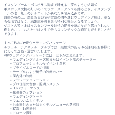
イスタンブール・ボスポラス海峡で叶える、夢のような結婚式
ボスポラス大橋の灯りの下でファーストダンスを踊るとき、イスタンブ
ールの唯一無二のシルエットがあなたを包み込みます。
紺碧の海の上、歴史ある邸宅や宮殿の間を進むウェディング船は、単な
る会場ではなく、結婚式を彩る最も特別な舞台となるでしょう。
ゲストの皆さまはイスタンブール屈指の絶景を眺めながら忘れられない
夜を過ごし、おふたりは人生で最もロマンチックな瞬間を迎えることが
できます。
すべて込みのVIPウェディングパッケージ
ルフェル・テクネレル・グルプでは、結婚式のあらゆる詳細をお客様に
代わって企画・運営いたします。
VIPウェディングパッケージには、以下が含まれます。
ウェディングクルーズ船またはイベント船のチャーター
プロフェッショナルなイベント運営
ブライダルロードの演出
テーブルおよび椅子の装飾カバー
屋内外の装飾
フラワーデコレーション
プロ仕様の音響・照明システム
DJパフォーマンス
生演奏のオプション
ウェディングケーキ
ウェルカムカクテル
お食事付きまたはカクテルメニューの選択肢
写真・動画撮影
ドローン撮影