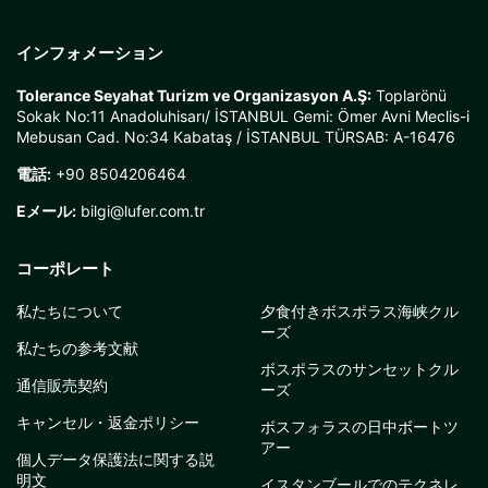
インフォメーション
Tolerance Seyahat Turizm ve Organizasyon A.Ş:
Toplarönü
Sokak No:11 Anadoluhisarı/ İSTANBUL Gemi: Ömer Avni Meclis-i
Mebusan Cad. No:34 Kabataş / İSTANBUL TÜRSAB: A-16476
電話:
+90 8504206464
Eメール:
bilgi@lufer.com.tr
コーポレート
私たちについて
夕食付きボスポラス海峡クル
ーズ
私たちの参考文献
ボスポラスのサンセットクル
通信販売契約
ーズ
キャンセル・返金ポリシー
ボスフォラスの日中ボートツ
アー
個人データ保護法に関する説
明文
イスタンブールでのテクネレ