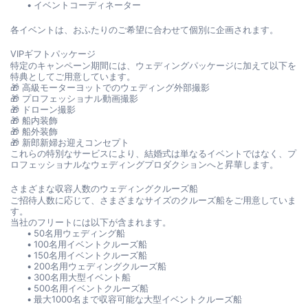
イベントコーディネーター
各イベントは、おふたりのご希望に合わせて個別に企画されます。
VIPギフトパッケージ
特定のキャンペーン期間には、ウェディングパッケージに加えて以下を
特典としてご用意しています。
🎁 高級モーターヨットでのウェディング外部撮影
🎁 プロフェッショナル動画撮影
🎁 ドローン撮影
🎁 船内装飾
🎁 船外装飾
🎁 新郎新婦お迎えコンセプト
これらの特別なサービスにより、結婚式は単なるイベントではなく、プ
ロフェッショナルなウェディングプロダクションへと昇華します。
さまざまな収容人数のウェディングクルーズ船
ご招待人数に応じて、さまざまなサイズのクルーズ船をご用意していま
す。
当社のフリートには以下が含まれます。
50名用ウェディング船
100名用イベントクルーズ船
150名用イベントクルーズ船
200名用ウェディングクルーズ船
300名用大型イベント船
500名用イベントクルーズ船
最大1000名まで収容可能な大型イベントクルーズ船