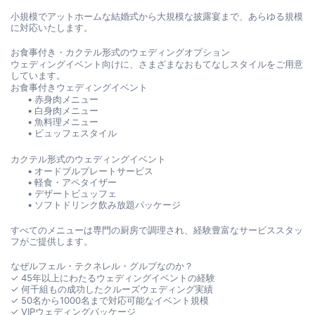
小規模でアットホームな結婚式から大規模な披露宴まで、あらゆる規模
に対応いたします。
お食事付き・カクテル形式のウェディングオプション
ウェディングイベント向けに、さまざまなおもてなしスタイルをご用意
しています。
お食事付きウェディングイベント
赤身肉メニュー
白身肉メニュー
魚料理メニュー
ビュッフェスタイル
カクテル形式のウェディングイベント
オードブルプレートサービス
軽食・アペタイザー
デザートビュッフェ
ソフトドリンク飲み放題パッケージ
すべてのメニューは専門の厨房で調理され、経験豊富なサービススタッ
フがご提供します。
なぜルフェル・テクネレル・グルプなのか？
✓ 45年以上にわたるウェディングイベントの経験
✓ 何千組もの成功したクルーズウェディング実績
✓ 50名から1000名まで対応可能なイベント規模
✓ VIPウェディングパッケージ