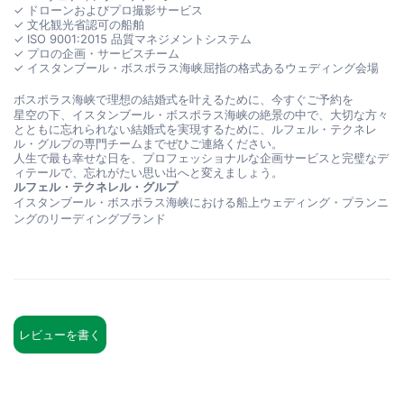
✓ ドローンおよびプロ撮影サービス
✓ 文化観光省認可の船舶
✓ ISO 9001:2015 品質マネジメントシステム
✓ プロの企画・サービスチーム
✓ イスタンブール・ボスポラス海峡屈指の格式あるウェディング会場
ボスポラス海峡で理想の結婚式を叶えるために、今すぐご予約を
星空の下、イスタンブール・ボスポラス海峡の絶景の中で、大切な方々
とともに忘れられない結婚式を実現するために、ルフェル・テクネレ
ル・グルプの専門チームまでぜひご連絡ください。
人生で最も幸せな日を、プロフェッショナルな企画サービスと完璧なデ
ィテールで、忘れがたい思い出へと変えましょう。
ルフェル・テクネレル・グルプ
イスタンブール・ボスポラス海峡における船上ウェディング・プランニ
ングのリーディングブランド
レビューを書く