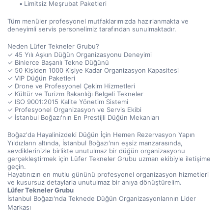
Limitsiz Meşrubat Paketleri
Tüm menüler profesyonel mutfaklarımızda hazırlanmakta ve 
deneyimli servis personelimiz tarafından sunulmaktadır.
Neden Lüfer Tekneler Grubu?
✓ 45 Yılı Aşkın Düğün Organizasyonu Deneyimi
✓ Binlerce Başarılı Tekne Düğünü
✓ 50 Kişiden 1000 Kişiye Kadar Organizasyon Kapasitesi
✓ VIP Düğün Paketleri
✓ Drone ve Profesyonel Çekim Hizmetleri
✓ Kültür ve Turizm Bakanlığı Belgeli Tekneler
✓ ISO 9001:2015 Kalite Yönetim Sistemi
✓ Profesyonel Organizasyon ve Servis Ekibi
✓ İstanbul Boğazı'nın En Prestijli Düğün Mekanları
Boğaz'da Hayalinizdeki Düğün İçin Hemen Rezervasyon Yapın
Yıldızların altında, İstanbul Boğazı'nın eşsiz manzarasında, 
sevdiklerinizle birlikte unutulmaz bir düğün organizasyonu 
gerçekleştirmek için Lüfer Tekneler Grubu uzman ekibiyle iletişime 
geçin.
Hayatınızın en mutlu gününü profesyonel organizasyon hizmetleri 
ve kusursuz detaylarla unutulmaz bir anıya dönüştürelim.
Lüfer Tekneler Grubu
İstanbul Boğazı'nda Teknede Düğün Organizasyonlarının Lider 
Markası