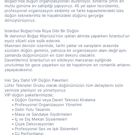
Boğazı'nda düğün organizasyonları düzenliyor, binlerce çiftin en 
mutlu gününe ev sahipliği yapıyoruz. 45 yılı aşkın tecrübemiz, 
profesyonel organizasyon ekibimiz ve farklı kapasitelerdeki lüks 
düğün teknelerimiz ile hayalinizdeki düğünü gerçeğe 
dönüştürüyoruz.
İstanbul Boğazı'nda Rüya Gibi Bir Düğün
İlk dansınızı Boğaz Köprüsü'nün ışıkları altında yaparken İstanbul'un 
eşsiz silüeti size eşlik edecek.
Masmavi denizin üzerinde, tarihi yalılar ve sarayların arasında 
süzülen düğün geminiz, yalnızca bir organizasyon alanı değil aynı 
zamanda düğününüzün en özel dekoru olacaktır.
Davetlileriniz İstanbul'un en etkileyici manzarası eşliğinde 
unutulmaz bir gece yaşarken siz de hayatınızın en romantik anlarını 
yaşayacaksınız.
Her Şey Dahil VIP Düğün Paketleri
Lüfer Tekneler Grubu olarak düğününüzün tüm detaylarını sizin 
yerinize planlıyor ve yönetiyoruz.
VIP düğün paketlerimizde;
Düğün Gemisi veya Davet Teknesi Kiralama
Profesyonel Organizasyon Yönetimi
Gelin Yolu Tasarımı
Masa ve Sandalye Giydirmeleri
İç ve Dış Mekan Süslemeleri
Çiçek Dekorasyonları
Profesyonel Ses ve Işık Sistemleri
DJ Performansı