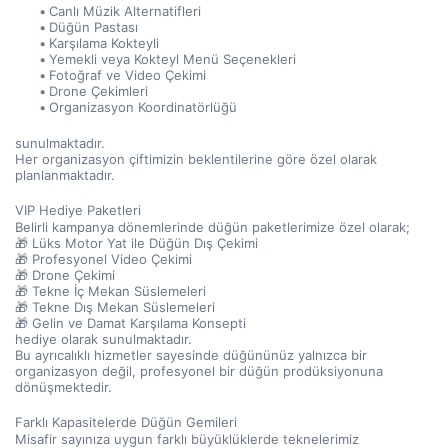
Canlı Müzik Alternatifleri
Düğün Pastası
Karşılama Kokteyli
Yemekli veya Kokteyl Menü Seçenekleri
Fotoğraf ve Video Çekimi
Drone Çekimleri
Organizasyon Koordinatörlüğü
sunulmaktadır.
Her organizasyon çiftimizin beklentilerine göre özel olarak 
planlanmaktadır.
VIP Hediye Paketleri
Belirli kampanya dönemlerinde düğün paketlerimize özel olarak;
🎁 Lüks Motor Yat ile Düğün Dış Çekimi
🎁 Profesyonel Video Çekimi
🎁 Drone Çekimi
🎁 Tekne İç Mekan Süslemeleri
🎁 Tekne Dış Mekan Süslemeleri
🎁 Gelin ve Damat Karşılama Konsepti
hediye olarak sunulmaktadır.
Bu ayrıcalıklı hizmetler sayesinde düğününüz yalnızca bir 
organizasyon değil, profesyonel bir düğün prodüksiyonuna 
dönüşmektedir.
Farklı Kapasitelerde Düğün Gemileri
Misafir sayınıza uygun farklı büyüklüklerde teknelerimiz 