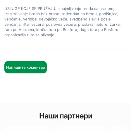
USLUGE KOJE SE PRUŽAJU: Iznajmljivanje broda sa hranom, 
iznajmljivanje broda bez hrane, rođendan na brodu, godišnjica, 
venčanje, veridba, devojačko veče, svadbeno slavlje posle 
venčanja, iftar večera, poslovna večera, proslava mature, žurka, 
tura po Adalama, kratka tura po Bosforu, duga tura po Bosforu, 
organizacija tura za plivanje
Напишите коментар
Наши партнери