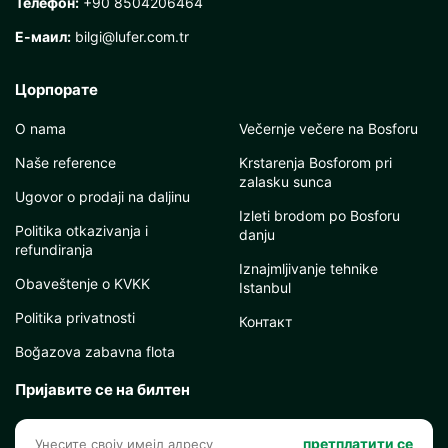
Телефон:
+90 8504206464
Е-маил:
bilgi@lufer.com.tr
Цорпорате
O nama
Večernje večere na Bosforu
Naše reference
Krstarenja Bosforom pri
zalasku sunca
Ugovor o prodaji na daljinu
Izleti brodom po Bosforu
Politika otkazivanja i
danju
refundiranja
Iznajmljivanje tehnike
Obaveštenje o KVKK
Istanbul
Politika privatnosti
Контакт
Boğazova zabavna flota
Пријавите се на билтен
претплатити се