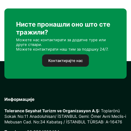
Нисте пронашли оно што сте
тражили?
Можете нас контактирати за додатне туре или
друге ствари.
Можете контактирати наш тим за подршку 24/7.
Контактирајте нас
Информације
Tolerance Seyahat Turizm ve Organizasyon A.Ş:
Toplarönü
Sokak No:11 Anadoluhisarı/ İSTANBUL Gemi: Ömer Avni Meclis-i
Mebusan Cad. No:34 Kabataş / İSTANBUL TÜRSAB: A-16476