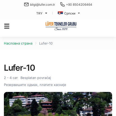
bilgi@lufer.com.tr
+90 8504206464
TRY
Српски
Насловна страна
Lufer-10
Lufer-10
2 - 4 сат
Besplatan povraćaj
Резервишите одмах, платите касније