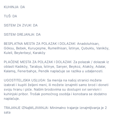
KUHINJA: DA

TUŠ: DA

SISTEM ZA ZVUK: DA

SISTEM GREJANJA: DA

BESPLATNA MESTA ZA POLAZAK I DOLAZAK: Anadoluhisarı, 
Göksu, Bebek, Kuruçeşme, Rumelihisarı, İstinye, Çubuklu, Vaniköy, 
Kuleli, Beylerbeyi, Karaköy

PLAĆENE MESTA ZA POLAZAK I DOLAZAK: Za polazak / dolazak iz 
oblasti Kadıköy, Tarabya, İstinye, Sarıyer, Beykoz, Ataköy, Adalar, 
Kalamış, Fenerbahçe, Pendik naplaćuje se razlika u udaljenosti.

UGOSTITELJSKA USLUGA: Sa menija na našoj stranici možete 
izabrati i kupiti željeni meni, ili možete iznajmiti samo brod i doneti 
svoju hranu i piće. Našim brodovima su dostupni svi servisni i 
kuhinjski pribor. Trošak pomoćnog osoblja i konobara se dodatno 
naplaćuje.

TRAJANJE IZNajMLJIVANJA: Minimalno trajanje iznajmljivanja je 2 
sata
