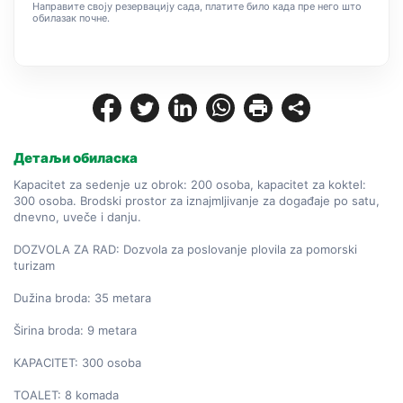
Направите своју резервацију сада, платите било када пре него што
обилазак почне.
Детаљи обиласка
Kapacitet za sedenje uz obrok: 200 osoba, kapacitet za koktel: 
300 osoba. Brodski prostor za iznajmljivanje za događaje po satu, 
dnevno, uveče i danju.

DOZVOLA ZA RAD: Dozvola za poslovanje plovila za pomorski 
turizam

Dužina broda: 35 metara

Širina broda: 9 metara

KAPACITET: 300 osoba

TOALET: 8 komada
