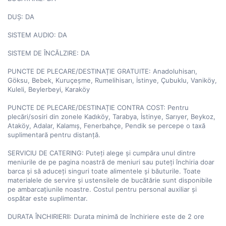
DUȘ: DA

SISTEM AUDIO: DA

SISTEM DE ÎNCĂLZIRE: DA

PUNCTE DE PLECARE/DESTINAȚIE GRATUITE: Anadoluhisarı, 
Göksu, Bebek, Kuruçeşme, Rumelihisarı, İstinye, Çubuklu, Vaniköy, 
Kuleli, Beylerbeyi, Karaköy

PUNCTE DE PLECARE/DESTINAȚIE CONTRA COST: Pentru 
plecări/sosiri din zonele Kadıköy, Tarabya, İstinye, Sarıyer, Beykoz, 
Ataköy, Adalar, Kalamış, Fenerbahçe, Pendik se percepe o taxă 
suplimentară pentru distanță.

SERVICIU DE CATERING: Puteți alege și cumpăra unul dintre 
meniurile de pe pagina noastră de meniuri sau puteți închiria doar 
barca și să aduceți singuri toate alimentele și băuturile. Toate 
materialele de servire și ustensilele de bucătărie sunt disponibile 
pe ambarcațiunile noastre. Costul pentru personal auxiliar și 
ospătar este suplimentar.

DURATA ÎNCHIRIERII: Durata minimă de închiriere este de 2 ore
