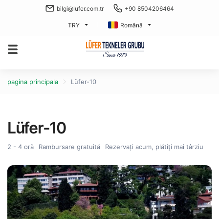
bilgi@lufer.com.tr
+90 8504206464
TRY
Română
pagina principala
Lüfer-10
Lüfer-10
2 - 4 oră
Rambursare gratuită
Rezervați acum, plătiți mai târziu