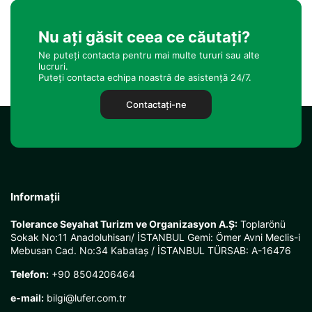
Nu ați găsit ceea ce căutați?
Ne puteți contacta pentru mai multe tururi sau alte
lucruri.
Puteți contacta echipa noastră de asistență 24/7.
Contactaţi-ne
Informații
Tolerance Seyahat Turizm ve Organizasyon A.Ş:
Toplarönü
Sokak No:11 Anadoluhisarı/ İSTANBUL Gemi: Ömer Avni Meclis-i
Mebusan Cad. No:34 Kabataş / İSTANBUL TÜRSAB: A-16476
Telefon:
+90 8504206464
e-mail:
bilgi@lufer.com.tr