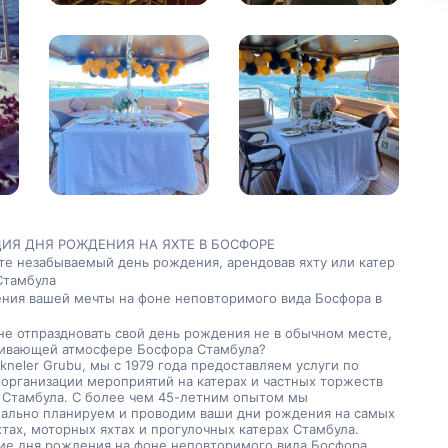
ИЯ ДНЯ РОЖДЕНИЯ НА ЯХТЕ В БОСФОРЕ
те незабываемый день рождения, арендовав яхту или катер 
Стамбула
ния вашей мечты на фоне неповторимого вида Босфора в 
не отпраздновать свой день рождения не в обычном месте, 
живающей атмосфере Босфора Стамбула?
ekneler Grubu, мы с 1979 года предоставляем услуги по 
 организации мероприятий на катерах и частных торжеств 
 Стамбула. С более чем 45-летним опытом мы 
ально планируем и проводим ваши дни рождения на самых 
тах, моторных яхтах и прогулочных катерах Стамбула.
ие дня рождения на фоне неповторимого вида Босфора, 