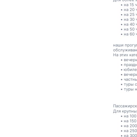
на 15 
на 20 
на 25 
на 30 
на 40 
на 50 
на 60 
наши прогу
обслужива
На этих ка
вечер
празд
юбиле
вечер
частн
туры 
туры 
Пассажирск
Для крупны
на 100
на 150
на 200
на 250
на 300