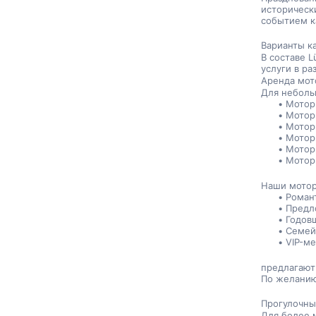
историческ
событием ка
Варианты к
В составе L
услуги в ра
Аренда мот
Для неболь
Мотор
Мотор
Мотор
Мотор
Мотор
Мотор
Наши мотор
Роман
Предл
Годов
Семей
VIP-м
предлагают
По желанию
Прогулочны
Для более 