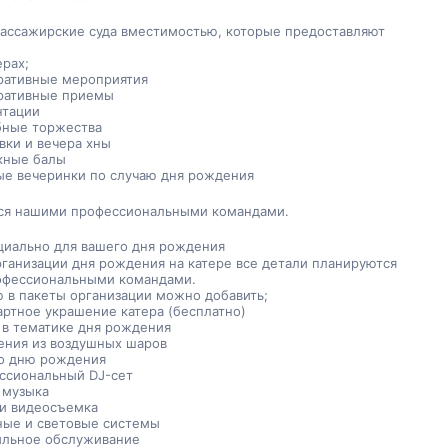
 пассажирские суда вместимостью, которые предоставляют 
ерах;
ративные мероприятия
ративные приемы
нтации
бные торжества
вки и вечера хны
кные балы
ые вечеринки по случаю дня рождения
ся нашими профессиональными командами.
ециально для вашего дня рождения
рганизации дня рождения на катере все детали планируются 
офессиональными командами.
 в пакеты организации можно добавить;
артное украшение катера (бесплатно)
 в тематике дня рождения
ения из воздушных шаров
ко дню рождения
ссиональный DJ-сет
 музыка
 и видеосъемка
ные и световые системы
йльное обслуживание