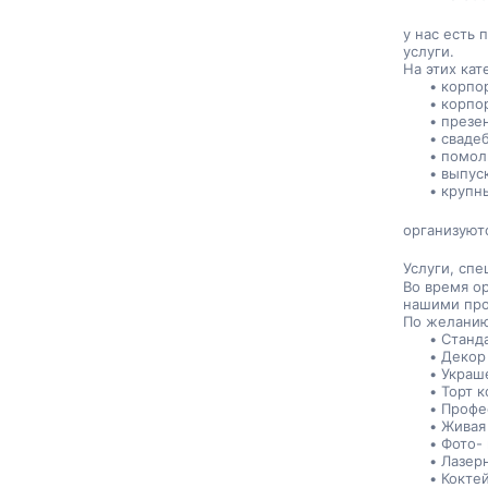
у нас есть
услуги.
На этих кат
корпо
корпо
презе
сваде
помол
выпус
крупн
организуют
Услуги, сп
Во время о
нашими пр
По желанию
Станд
Декор
Украш
Торт 
Профе
Живая
Фото-
Лазер
Кокте