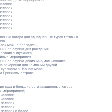
человек
человек
человек
человек
человек
человек
человек
лочные катера для однодневных туров готовы к 
нию.
терах можно проводить;
инки по случаю дня рождения
нования выпускного
йные мероприятия
инки по случаю девичника/мальчишника
ые вечеринки для компаний друзей
с купанием в Черном море
на Принцевы острова
ие суда и большие организационные катера
х мероприятий;
 человек
 человек
 человек
 человек
 человек и более