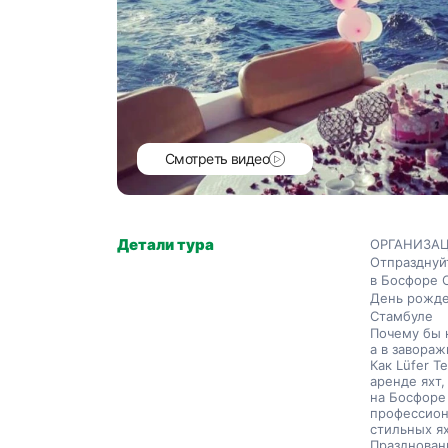
Смотреть видео
Детали тура
ОРГАНИЗАЦ
Отпразднуй
в Босфоре 
День рожде
Стамбуле
Почему бы 
а в завора
Как Lüfer T
аренде яхт,
на Босфоре
профессион
стильных ях
Празднован