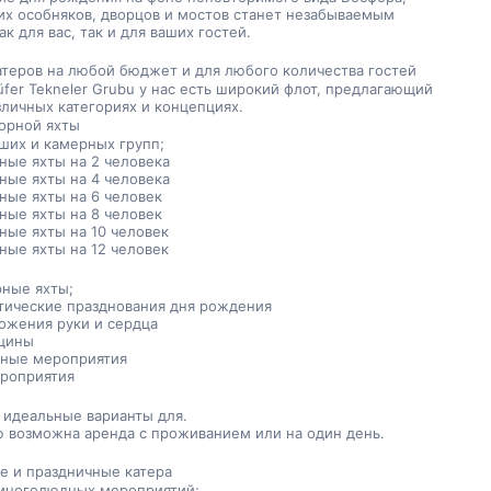
их особняков, дворцов и мостов станет незабываемым 
к для вас, так и для ваших гостей.
атеров на любой бюджет и для любого количества гостей
üfer Tekneler Grubu у нас есть широкий флот, предлагающий 
зличных категориях и концепциях.
орной яхты
ших и камерных групп;
ные яхты на 2 человека
ные яхты на 4 человека
ные яхты на 6 человек
ные яхты на 8 человек
ные яхты на 10 человек
ные яхты на 12 человек
ные яхты;
тические празднования дня рождения
ожения руки и сердца
щины
ные мероприятия
ероприятия
 идеальные варианты для.
 возможна аренда с проживанием или на один день.
е и праздничные катера
многолюдных мероприятий;