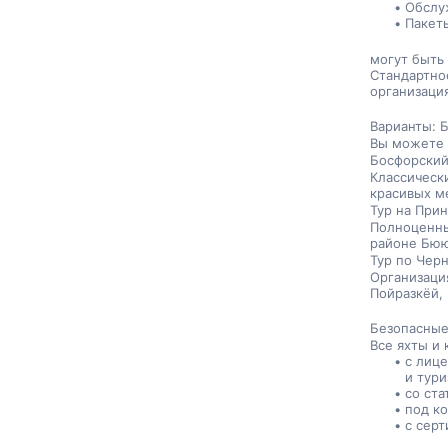
Обслу
Пакет
могут быть
Стандартно
организаци
Варианты: Б
Вы можете 
Босфорский
Классическ
красивых м
Тур на При
Полноценны
районе Бюю
Тур по Чер
Организаци
Пойразкёй,
Безопасные
Все яхты и 
с лице
и тур
со ста
под к
с сер