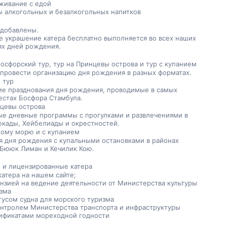
живание с едой
ы алкогольных и безалкогольных напитков
 добавлены.
е украшение катера бесплатно выполняется во всех наших 
ях дней рождения.
осфорский тур, тур на Принцевы острова и тур с купанием
провести организацию дня рождения в разных форматах.
 тур
ие празднования дня рождения, проводимые в самых 
естах Босфора Стамбула.
нцевы острова
е дневные программы с прогулками и развлечениями в 
кады, Хейбелиады и окрестностей.
ному морю и с купанием
я дня рождения с купальными остановками в районах 
 Бююк Лиман и Кечилик Кою.
 и лицензированные катера
катера на нашем сайте;
нзией на ведение деятельности от Министерства культуры 
изма
тусом судна для морского туризма
онтролем Министерства транспорта и инфраструктуры
тификатами мореходной годности