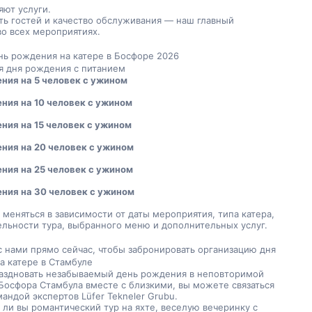
яют услуги.
ть гостей и качество обслуживания — наш главный 
во всех мероприятиях.
нь рождения на катере в Босфоре 2026
я дня рождения с питанием
ния на 5 человек с ужином
ния на 10 человек с ужином
ния на 15 человек с ужином
ния на 20 человек с ужином
ния на 25 человек с ужином
ния на 30 человек с ужином
меняться в зависимости от даты мероприятия, типа катера, 
льности тура, выбранного меню и дополнительных услуг.
с нами прямо сейчас, чтобы забронировать организацию дня 
а катере в Стамбуле
аздновать незабываемый день рождения в неповторимой 
Босфора Стамбула вместе с близкими, вы можете связаться 
андой экспертов Lüfer Tekneler Grubu.
ли вы романтический тур на яхте, веселую вечеринку с 