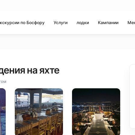
кскурсии по Босфору
Услуги
лодки
Кампании
Ме
ения на яхте
том