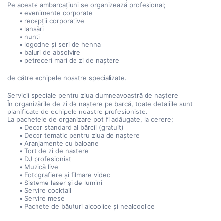
Pe aceste ambarcațiuni se organizează profesional;
evenimente corporate
recepții corporative
lansări
nunți
logodne și seri de henna
baluri de absolvire
petreceri mari de zi de naștere
de către echipele noastre specializate.
Servicii speciale pentru ziua dumneavoastră de naștere
În organizările de zi de naștere pe barcă, toate detaliile sunt 
planificate de echipele noastre profesioniste.
La pachetele de organizare pot fi adăugate, la cerere;
Decor standard al bărcii (gratuit)
Decor tematic pentru ziua de naștere
Aranjamente cu baloane
Tort de zi de naștere
DJ profesionist
Muzică live
Fotografiere și filmare video
Sisteme laser și de lumini
Servire cocktail
Servire mese
Pachete de băuturi alcoolice și nealcoolice