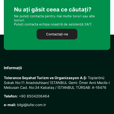
Nu ați găsit ceea ce căutați?
Ne puteți contacta pentru mai multe tururi sau alte
lucruri.
Puteți contacta echipa noastră de asistență 24/7.
Contactaţi-ne
Informații
Tolerance Seyahat Turizm ve Organizasyon A.Ş:
Toplarönü
Sokak No:11 Anadoluhisarı/ İSTANBUL Gemi: Ömer Avni Meclis-i
Mebusan Cad. No:34 Kabataş / İSTANBUL TÜRSAB: A-16476
Telefon:
+90 8504206464
e-mail:
bilgi@lufer.com.tr