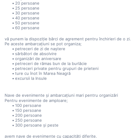
20 persoane
25 persoane
30 persoane
40 persoane
50 persoane
60 persoane
vă punem la dispoziție bărci de agrement pentru închirieri de o zi.
Pe aceste ambarcațiuni se pot organiza;
petreceri de zi de naștere
sărbători de absolvire
organizări de aniversare
petreceri de rămas bun de la burlăcie
petreceri private pentru grupuri de prieteni
ture cu înot în Marea Neagră
excursii la Insule
Nave de evenimente și ambarcațiuni mari pentru organizări
Pentru evenimente de amploare;
100 persoane
150 persoane
200 persoane
250 persoane
300 persoane și peste
avem nave de evenimente cu capacități diferite.