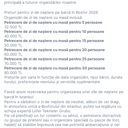
principală a tuturor organizărilor noastre.
Preturi pentru zi de naștere pe barcă în Bosfor 2026
Organizări de zi de naștere cu masă inclusă
Petrecere de zi de naștere cu masă pentru 5 persoane
32.500 TL
Petrecere de zi de naștere cu masă pentru 10 persoane
40.000 TL
Petrecere de zi de naștere cu masă pentru 15 persoane
50.000 TL
Petrecere de zi de naștere cu masă pentru 20 persoane
60.000 TL
Petrecere de zi de naștere cu masă pentru 25 persoane
70.000 TL
Petrecere de zi de naștere cu masă pentru 30 persoane
80.000 TL
Prețurile pot varia în funcție de data organizării, tipul bărcii, durata 
turului, preferințele meniului și serviciile suplimentare.
Faceți acum rezervarea pentru organizarea unei zile de naștere pe 
barcă în Istanbul
Pentru a sărbători o zi de naștere de neuitat, alături de cei dragi, 
în atmosfera unică a Bosforului din Istanbul, puteți lua legătura cu 
echipa expertă Lüfer Tekneler Grubu.
Fie că planificați un tur romantic cu iahtul, o petrecere distractivă 
cu grupul de prieteni sau o organizare specială cu pauze de înot, 
haideți să stabilim împreună cea mai potrivită ambarcațiune și cel 