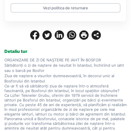
Vezi politica de returnare
Detaliu tur
ORGANIZARE DE ZI DE NAȘTERE PE IAHT ÎN BOSFOR
Sărbătoriți o zi de naștere de neuitat în Istanbul, închiriind un iaht 
sau o barcă pe Bosfor
Ziua de naștere a visurilor dumneavoastră, în decorul unic al 
Bosforului din Istanbul
Ce-ar fi să vă sărbătoriți ziua de naștere într-o atmosferă 
fascinantă, pe Bosforul din Istanbul, în locul spațiilor obișnuite?
Ca Lüfer Tekneler Grubu, oferim din 1979 servicii de închiriere 
iahturi pe Bosforul din Istanbul, organizări pe bărci și evenimente 
private. Cu peste 45 de ani de experiență, vă planificăm și realizăm 
în mod profesionist organizările de zi de naștere pe cele mai 
elegante iahturi, iahturi cu motor și bărci de agrement din Istanbul.
Panorama unică a Bosforului, conacele istorice de pe mal, palatele 
și podurile vor transforma sărbătorirea zilei de naștere într-o 
amintire de neuitat atât pentru dumneavoastră, cât și pentru 