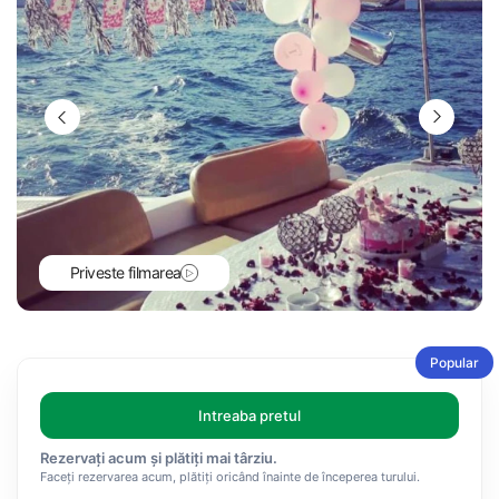
Priveste filmarea
Popular
Intreaba pretul
Rezervați acum și plătiți mai târziu.
Faceți rezervarea acum, plătiți oricând înainte de începerea turului.