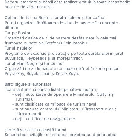
Decorul standard al bărcii este realizat gratuit la toate organizările 
noastre de zi de naștere.
Opțiuni de tur pe Bosfor, tur al Insulelor și tur cu înot
Puteți organiza sărbătoarea de ziua de naștere în concepte 
diferite.
Tur pe Bosfor
Organizări clasice de zi de naștere desfășurate în cele mai 
frumoase puncte ale Bosforului din Istanbul.
Tur al Insulelor
Programe de excursie și distracție pe toată durata zilei în jurul 
Büyükada, Heybeliada și al împrejurimilor.
Tur al Mării Negre și tur cu înot
Organizări de zi de naștere cu pauze de înot în zone precum 
Poyrazköy, Büyük Liman și Keçilik Koyu.
Bărci sigure și autorizate
Toate iahturile și bărcile listate pe site-ul nostru;
dețin autorizație de operare a Ministerului Culturii și 
Turismului
sunt clasificate ca mijloace de turism naval
sunt supuse controlului Ministerului Transporturilor și 
Infrastructurii
dețin certificat de navigabilitate
și oferă servicii în această formă.
Securitatea invitaților și calitatea serviciilor sunt prioritatea 