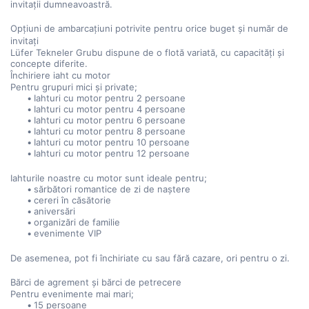
invitații dumneavoastră.
Opțiuni de ambarcațiuni potrivite pentru orice buget și număr de 
invitați
Lüfer Tekneler Grubu dispune de o flotă variată, cu capacități și 
concepte diferite.
Închiriere iaht cu motor
Pentru grupuri mici și private;
Iahturi cu motor pentru 2 persoane
Iahturi cu motor pentru 4 persoane
Iahturi cu motor pentru 6 persoane
Iahturi cu motor pentru 8 persoane
Iahturi cu motor pentru 10 persoane
Iahturi cu motor pentru 12 persoane
Iahturile noastre cu motor sunt ideale pentru;
sărbători romantice de zi de naștere
cereri în căsătorie
aniversări
organizări de familie
evenimente VIP
De asemenea, pot fi închiriate cu sau fără cazare, ori pentru o zi.
Bărci de agrement și bărci de petrecere
Pentru evenimente mai mari;
15 persoane