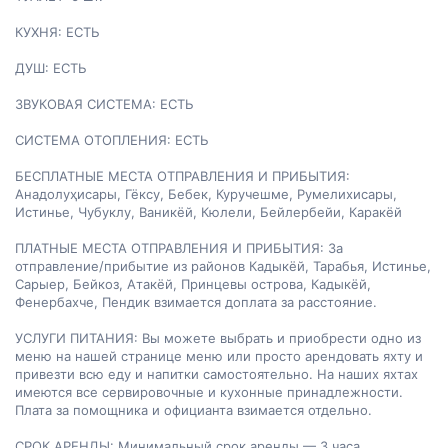
КУХНЯ: ЕСТЬ

ДУШ: ЕСТЬ

ЗВУКОВАЯ СИСТЕМА: ЕСТЬ

СИСТЕМА ОТОПЛЕНИЯ: ЕСТЬ

БЕСПЛАТНЫЕ МЕСТА ОТПРАВЛЕНИЯ И ПРИБЫТИЯ: 
Анадолуҳисары, Гёксу, Бебек, Куручешме, Румелихисары, 
Истинье, Чубуклу, Ваникёй, Кюлели, Бейлербейи, Каракёй

ПЛАТНЫЕ МЕСТА ОТПРАВЛЕНИЯ И ПРИБЫТИЯ: За 
отправление/прибытие из районов Кадыкёй, Тарабья, Истинье, 
Сарыер, Бейкоз, Атакёй, Принцевы острова, Кадыкёй, 
Фенербахче, Пендик взимается доплата за расстояние.

УСЛУГИ ПИТАНИЯ: Вы можете выбрать и приобрести одно из 
меню на нашей странице меню или просто арендовать яхту и 
привезти всю еду и напитки самостоятельно. На наших яхтах 
имеются все сервировочные и кухонные принадлежности. 
Плата за помощника и официанта взимается отдельно.

СРОК АРЕНДЫ: Минимальный срок аренды — 3 часа
