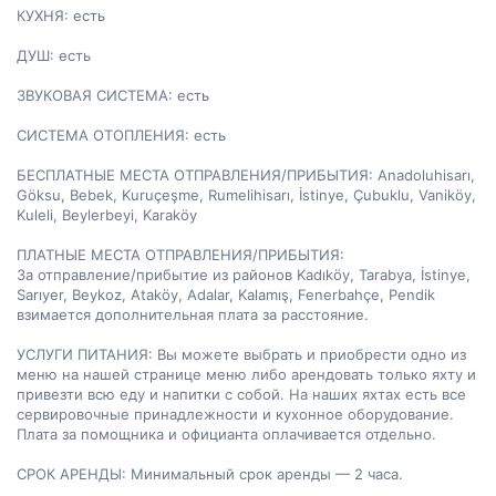
КУХНЯ: есть

ДУШ: есть

ЗВУКОВАЯ СИСТЕМА: есть

СИСТЕМА ОТОПЛЕНИЯ: есть

БЕСПЛАТНЫЕ МЕСТА ОТПРАВЛЕНИЯ/ПРИБЫТИЯ: Anadoluhisarı, 
Göksu, Bebek, Kuruçeşme, Rumelihisarı, İstinye, Çubuklu, Vaniköy, 
Kuleli, Beylerbeyi, Karaköy

ПЛАТНЫЕ МЕСТА ОТПРАВЛЕНИЯ/ПРИБЫТИЯ:

За отправление/прибытие из районов Kadıköy, Tarabya, İstinye, 
Sarıyer, Beykoz, Ataköy, Adalar, Kalamış, Fenerbahçe, Pendik 
взимается дополнительная плата за расстояние.

УСЛУГИ ПИТАНИЯ: Вы можете выбрать и приобрести одно из 
меню на нашей странице меню либо арендовать только яхту и 
привезти всю еду и напитки с собой. На наших яхтах есть все 
сервировочные принадлежности и кухонное оборудование. 
Плата за помощника и официанта оплачивается отдельно.

СРОК АРЕНДЫ: Минимальный срок аренды — 2 часа.
