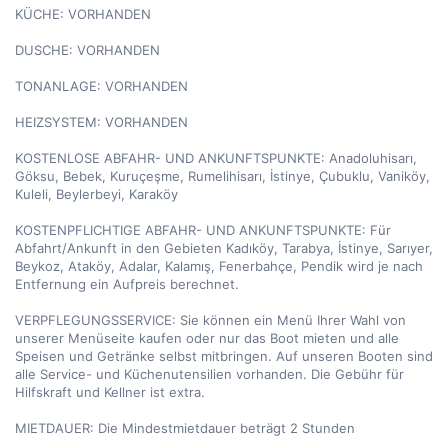
KÜCHE: VORHANDEN

DUSCHE: VORHANDEN

TONANLAGE: VORHANDEN

HEIZSYSTEM: VORHANDEN

KOSTENLOSE ABFAHR- UND ANKUNFTSPUNKTE: Anadoluhisarı, 
Göksu, Bebek, Kuruçeşme, Rumelihisarı, İstinye, Çubuklu, Vaniköy, 
Kuleli, Beylerbeyi, Karaköy

KOSTENPFLICHTIGE ABFAHR- UND ANKUNFTSPUNKTE: Für 
Abfahrt/Ankunft in den Gebieten Kadıköy, Tarabya, İstinye, Sarıyer, 
Beykoz, Ataköy, Adalar, Kalamış, Fenerbahçe, Pendik wird je nach 
Entfernung ein Aufpreis berechnet.

VERPFLEGUNGSSERVICE: Sie können ein Menü Ihrer Wahl von 
unserer Menüseite kaufen oder nur das Boot mieten und alle 
Speisen und Getränke selbst mitbringen. Auf unseren Booten sind 
alle Service- und Küchenutensilien vorhanden. Die Gebühr für 
Hilfskraft und Kellner ist extra.

MIETDAUER: Die Mindestmietdauer beträgt 2 Stunden
