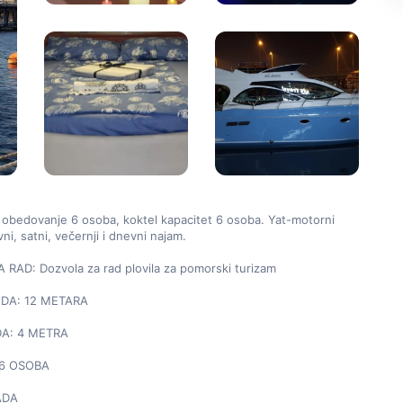
 obedovanje 6 osoba, koktel kapacitet 6 osoba. Yat-motorni 
i, satni, večernji i dnevni najam.

RAD: Dozvola za rad plovila za pomorski turizam

DA: 12 METARA

A: 4 METRA

6 OSOBA

DA
