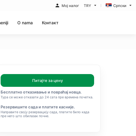
Мој налог
TRY
Српски
eniji
O nama
Контакт
Питајте за цену
Бесплатно отказивање и повраћај новца.
Тура се може отказати до 24 сата пре времена почетка.
Резервишите сада и платите касније.
Направите своју резервацију сада, платите било када
пре него што обилазак почне.