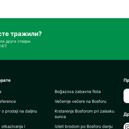
сте тражили?
ли друге ствари.
4/7.
орате
Пр
a
Boğazova zabavna flota
eference
Večernje večere na Bosforu
o prodaji na daljinu
Krstarenja Bosforom pri zalasku
Др
sunca
a otkazivanja i
Izleti brodom po Bosforu danju