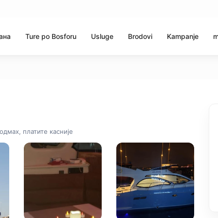
ана
Ture po Bosforu
Usluge
Brodovi
Kampanje
m
одмах, платите касније