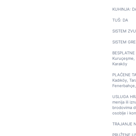
KUHINJA: DA
TUŠ: DA

SISTEM ZVU
SISTEM GRE
BESPLATNE 
Kuruçeşme, R
Karaköy

PLAĆENE TAČ
Kadıköy, Tara
Fenerbahçe, 
USLUGA HRAN
menija ili iz
brodovima do
osoblje i ko
TRAJANJE NA
PRUŽENE USLU