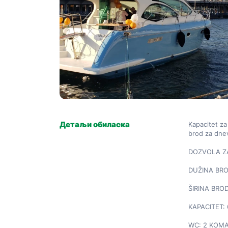
Детаљи обиласка
Kapacitet za
brod za dnevn
DOZVOLA ZA 
DUŽINA BRO
ŠIRINA BROD
KAPACITET: 
WC: 2 KOMA