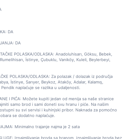


KA: DA

JANJA: DA

TAČKE POLASKA/ODLASKA: Anadoluhisarı, Göksu, Bebek, 
umelihisarı, İstinye, Çubuklu, Vaniköy, Kuleli, Beylerbeyi, 
KE POLASKA/ODLASKA: Za polazak / dolazak iz područja 
bya, İstinye, Sarıyer, Beykoz, Ataköy, Adalar, Kalamış, 
Pendik naplaćuje se razlika u udaljenosti.

E I PIĆA: Možete kupiti jedan od menija sa naše stranice 
najmiti samo brod i sami doneti svu hranu i piće. Na našim 
stupni su svi servisi i kuhinjski pribor. Naknada za pomoćno 
nobara se dodatno naplaćuje.

JMA: Minimalno trajanje najma je 2 sata

GE: Iznajmljivanje broda sa hranom, iznajmljivanje broda bez 