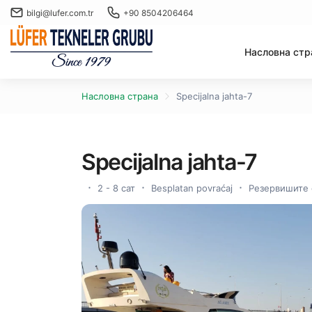
bilgi@lufer.com.tr
+90 8504206464
Насловна стр
Насловна страна
Specijalna jahta-7
Specijalna jahta-7
2 - 8 сат
Besplatan povraćaj
Резервишите 