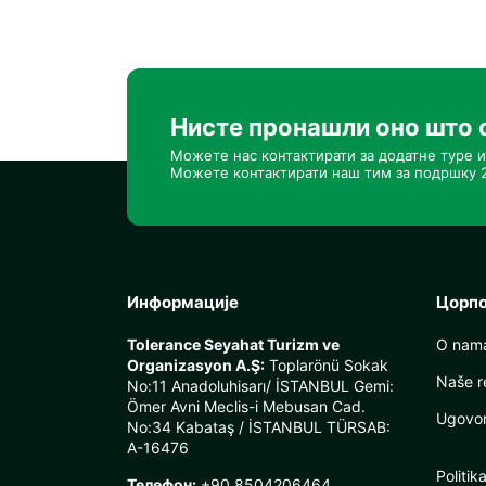
Нисте пронашли оно што 
Можете нас контактирати за додатне туре и
Можете контактирати наш тим за подршку 2
Информације
Цорп
Tolerance Seyahat Turizm ve
O nam
Organizasyon A.Ş:
Toplarönü Sokak
Naše r
No:11 Anadoluhisarı/ İSTANBUL Gemi:
Ömer Avni Meclis-i Mebusan Cad.
Ugovor 
No:34 Kabataş / İSTANBUL TÜRSAB:
A-16476
Politik
Телефон:
+90 8504206464