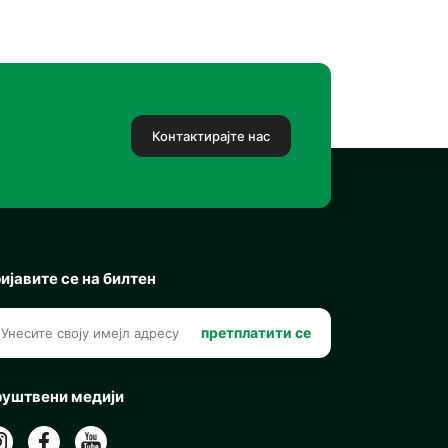
Контактирајте нас
ијавите се на билтен
претплатити се
уштвени медији