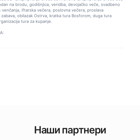
dan na brodu, godišnjica, veridba, devojačko veče, svadbeno 
n venčanja, iftarska večera, poslovna večera, proslava 
, zabava, obilazak Ostrva, kratka tura Bosforom, duga tura 
ganizacija tura za kupanje.

A:
Наши партнери