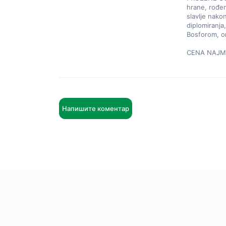
hrane, rođen
slavlje nako
diplomiranja
Bosforom, or
CENA NAJM
Напишите коментар