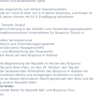
mische und ausländische Gäste
eine angenehme und sichere Feieratmosphäre.
ilie ist 1 Kind im Alter von 0–4 Jahren kostenlos, und Kinder im 
–8 Jahren können mit 50 % Ermäßigung teilnehmen.
 Tekneler Grubu?
ahre Erfahrung in der Seefahrt und Veranstaltungsorganisation
 traditionsreichsten Unternehmen für Bosporus-Touren in 
nelles Servicepersonal
e Menüs und Unterhaltungsprogramme
d lizenzierte Passagierschiffe
k und Beobachtung des Feuerwerks
ste Route auf dem Bosporus in Istanbul
 die Begeisterung der Republik im Herzen des Bosporus
Sie jetzt Ihren Platz, um den 29. Oktober, den Tag der 
 der bezaubernden Atmosphäre des Bosporus in Istanbul mit 
köstlichen Menüs und einzigartigen Ausblicken zu feiern.
uns an diesem besonderen Abend gemeinsam den Stolz und die 
 unserer Republik teilen.
ler Grubu
hrende Marke für Republik-Ball- und Bosporus-Tour-
nen