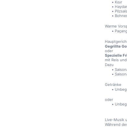
Kısır
Haydar
Pilzsal
Bohne
Warme Vors
Paçan
Hauptgerich
Gegrillte G
oder
Spezielle F
mit Reis und
Dazu
Saisona
Saison
Getränke
Unbegr
oder
Unbegr
Live-Musik 
Während des