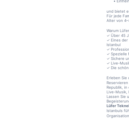
Einhei
und bietet 
Für jede Fam
Alter von 4
Warum Lüfer
✓ Über 45 J
✓ Eines der
Istanbul
✓ Professio
✓ Speziell
✓ Sichere un
✓ Live-Musi
✓ Die schön
Erleben Sie
Reservieren 
Republik, in
Live-Musik, 
Lassen Sie 
Begeisterung
Lüfer Tekne
Istanbuls fü
Organisatio