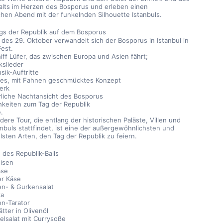
ts im Herzen des Bosporus und erleben einen 
chen Abend mit der funkelnden Silhouette Istanbuls.
ags der Republik auf dem Bosporus
 des 29. Oktober verwandelt sich der Bosporus in Istanbul in 
Fest.
ff Lüfer, das zwischen Europa und Asien fährt;
kslieder
sik-Auftritte
lles, mit Fahnen geschmücktes Konzept
erk
rrliche Nachtansicht des Bosporus
chkeiten zum Tag der Republik
.
ere Tour, die entlang der historischen Paläste, Villen und 
nbuls stattfindet, ist eine der außergewöhnlichsten und 
lsten Arten, den Tag der Republik zu feiern.
 des Republik-Balls
eisen
äse
er Käse
n- & Gurkensalat
ka
en-Tarator
tter in Olivenöl
felsalat mit Currysoße