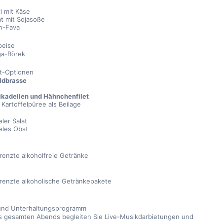
i mit Käse
at mit Sojasoße
n-Fava
peise
ga-Börek
t-Optionen
oldbrasse
rikadellen und Hähnchenfilet
 Kartoffelpüree als Beilage
ler Salat
ales Obst
enzte alkoholfreie Getränke
enzte alkoholische Getränkepakete
und Unterhaltungsprogramm
 gesamten Abends begleiten Sie Live-Musikdarbietungen und 