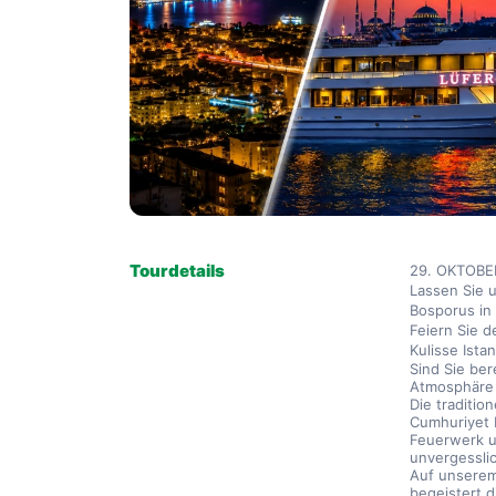
Tourdetails
29. OKTOBE
Lassen Sie 
Bosporus in 
Feiern Sie d
Kulisse Ista
Sind Sie ber
Atmosphäre 
Die traditio
Cumhuriyet 
Feuerwerk u
unvergessli
Auf unserem
begeistert d