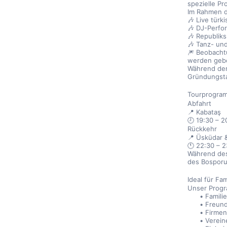
spezielle P
Im Rahmen 
🎶 Live türk
🎶 DJ-Perfo
🎶 Republiks
🎶 Tanz- un
🎆 Beobacht
werden geb
Während der
Gründungsta
Tourprogra
Abfahrt
📍 Kabataş
🕗 19:30 – 2
Rückkehr
📍 Üsküdar 
🕚 22:30 – 
Während des
des Bosporus
Ideal für Fa
Unser Progra
Famili
Freun
Firmen
Verein