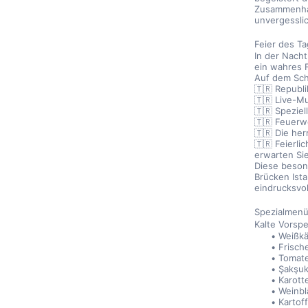
Zusammenhal
unvergessli
Feier des T
In der Nacht
ein wahres 
Auf dem Schi
🇹🇷 Republi
🇹🇷 Live-Mu
🇹🇷 Spezie
🇹🇷 Feuerw
🇹🇷 Die he
🇹🇷 Feierli
erwarten Sie
Diese besond
Brücken Ista
eindrucksvol
Spezialmenü
Kalte Vorsp
Weißk
Frisch
Tomate
Şakşu
Karott
Weinblä
Kartof