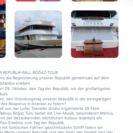
R REPUBLIK-BALL BOĞAZ-TOUR
uns die Begeisterung unserer Republik gemeinsam auf dem 
Istanbul erleben
en 29. Oktober, den Tag der Republik, vor der großartigsten 
nbuls
eit, den Gründungstag unserer Republik in der einzigartigen 
des Bosporus in Istanbul zu feiern?
nell von der Lüfer Tekneler Grubu organisierte 29 Ekim 
Balosu Boğaz Turu bietet mit Live-Musik, besonderen Menüs, 
nd der bezaubernden nächtlichen Kulisse Istanbuls ein 
ches Erlebnis zum Tag der Republik.
 mit türkischen Fahnen geschmückten Schiff feiern wir 
ie Werte unserer Republik und den Geist der Einheit und des 