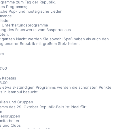
rogramme zum Tag der Republik.
des Programms;
ische Pop- und nostalgische Lieder
rmance
lieder
d Unterhaltungsprogramme
ung des Feuerwerks vom Bosporus aus
oten.
 ganzen Nacht werden Sie sowohl Spaß haben als auch den 
g unserer Republik mit großem Stolz feiern.
mm
0:00
& Kabataş
23:00
 etwa 3-stündigen Programms werden die schönsten Punkte 
 in Istanbul besucht.
milien und Gruppen
mm des 29. Oktober Republik-Balls ist ideal für;
en
desgruppen
mitarbeiter
e und Clubs