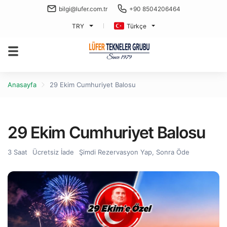
bilgi@lufer.com.tr
+90 8504206464
TRY
Türkçe
Anasayfa
29 Ekim Cumhuriyet Balosu
29 Ekim Cumhuriyet Balosu
3 Saat
Ücretsiz İade
Şimdi Rezervasyon Yap, Sonra Öde