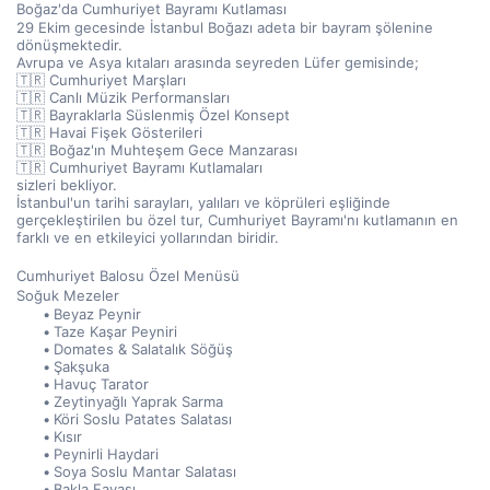
Boğaz'da Cumhuriyet Bayramı Kutlaması
29 Ekim gecesinde İstanbul Boğazı adeta bir bayram şölenine 
dönüşmektedir.
Avrupa ve Asya kıtaları arasında seyreden Lüfer gemisinde;
🇹🇷 Cumhuriyet Marşları
🇹🇷 Canlı Müzik Performansları
🇹🇷 Bayraklarla Süslenmiş Özel Konsept
🇹🇷 Havai Fişek Gösterileri
🇹🇷 Boğaz'ın Muhteşem Gece Manzarası
🇹🇷 Cumhuriyet Bayramı Kutlamaları
sizleri bekliyor.
İstanbul'un tarihi sarayları, yalıları ve köprüleri eşliğinde 
gerçekleştirilen bu özel tur, Cumhuriyet Bayramı'nı kutlamanın en 
farklı ve en etkileyici yollarından biridir.
Cumhuriyet Balosu Özel Menüsü
Soğuk Mezeler
Beyaz Peynir
Taze Kaşar Peyniri
Domates & Salatalık Söğüş
Şakşuka
Havuç Tarator
Zeytinyağlı Yaprak Sarma
Köri Soslu Patates Salatası
Kısır
Peynirli Haydari
Soya Soslu Mantar Salatası
Bakla Favası