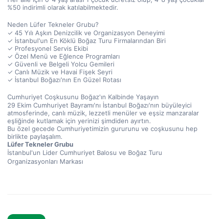
%50 indirimli olarak katılabilmektedir.
Neden Lüfer Tekneler Grubu?
✓ 45 Yılı Aşkın Denizcilik ve Organizasyon Deneyimi
✓ İstanbul'un En Köklü Boğaz Turu Firmalarından Biri
✓ Profesyonel Servis Ekibi
✓ Özel Menü ve Eğlence Programları
✓ Güvenli ve Belgeli Yolcu Gemileri
✓ Canlı Müzik ve Havai Fişek Seyri
✓ İstanbul Boğazı'nın En Güzel Rotası
Cumhuriyet Coşkusunu Boğaz'ın Kalbinde Yaşayın
29 Ekim Cumhuriyet Bayramı'nı İstanbul Boğazı'nın büyüleyici 
atmosferinde, canlı müzik, lezzetli menüler ve eşsiz manzaralar 
eşliğinde kutlamak için yerinizi şimdiden ayırtın.
Bu özel gecede Cumhuriyetimizin gururunu ve coşkusunu hep 
birlikte paylaşalım.
Lüfer Tekneler Grubu
İstanbul'un Lider Cumhuriyet Balosu ve Boğaz Turu 
Organizasyonları Markası