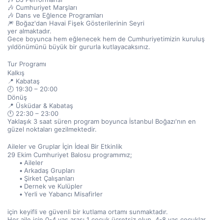
🎶 Cumhuriyet Marşları
🎶 Dans ve Eğlence Programları
🎆 Boğaz'dan Havai Fişek Gösterilerinin Seyri
yer almaktadır.
Gece boyunca hem eğlenecek hem de Cumhuriyetimizin kuruluş 
yıldönümünü büyük bir gururla kutlayacaksınız.
Tur Programı
Kalkış
📍 Kabataş
🕗 19:30 – 20:00
Dönüş
📍 Üsküdar & Kabataş
🕚 22:30 – 23:00
Yaklaşık 3 saat süren program boyunca İstanbul Boğazı'nın en 
güzel noktaları gezilmektedir.
Aileler ve Gruplar İçin İdeal Bir Etkinlik
29 Ekim Cumhuriyet Balosu programımız;
Aileler
Arkadaş Grupları
Şirket Çalışanları
Dernek ve Kulüpler
Yerli ve Yabancı Misafirler
için keyifli ve güvenli bir kutlama ortamı sunmaktadır.
Her aile için 0-4 yaş arası 1 çocuk ücretsiz olup, 4-8 yaş çocuklar 