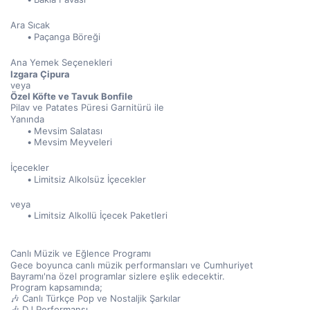
Ara Sıcak
Paçanga Böreği
Ana Yemek Seçenekleri
Izgara Çipura
veya
Özel Köfte ve Tavuk Bonfile
Pilav ve Patates Püresi Garnitürü ile
Yanında
Mevsim Salatası
Mevsim Meyveleri
İçecekler
Limitsiz Alkolsüz İçecekler
veya
Limitsiz Alkollü İçecek Paketleri
Canlı Müzik ve Eğlence Programı
Gece boyunca canlı müzik performansları ve Cumhuriyet 
Bayramı'na özel programlar sizlere eşlik edecektir.
Program kapsamında;
🎶 Canlı Türkçe Pop ve Nostaljik Şarkılar
🎶 DJ Performansı