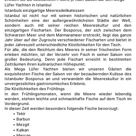
Lüfer Yachten in Istanbul
Istanbuls einzigartige Meeresdelikatessen
Istanbul ist nicht nur mit seinen historischen und natürlichen 
Schönheiten eine der außergewöhnlichsten Städte der Welt, 
sondern auch mit seiner reichen Meereskultur und den 
einzigartigen Fischarten. Der Bosporus, der sich zwischen dem 
Schwarzen Meer und dem Marmarameer erstreckt, liegt das ganze 
Jahr über auf der Zugroute verschiedener Fischarten und bietet in 
jeder Jahreszeit unterschiedliche Köstlichkeiten für den Tisch.
Für alle, die den Reichtum des Meeres in seiner frischesten Form 
erleben möchten, ist der Verzehr von Fisch in seiner Saison von 
großer Bedeutung. Denn jede Fischart erreicht in bestimmten 
Zeiträumen ihren kulinarischen Höhepunkt.
Als Mega Lüfer Yachten bieten wir unseren Gästen die 
exquisitesten Fische der Saison vor der bezaubernden Kulisse des 
Istanbuler Bosporus an und verwandeln die Meereskultur in ein 
unvergessliches gastronomisches Erlebnis.
Die Köstlichkeiten des Frühlings
In den Frühlingsmonaten, wenn die Meere wieder lebendig 
werden, stehen leichte und schmackhafte Fische auf dem Tisch im 
Vordergrund.
In dieser Zeit werden besonders folgende Fische bevorzugt:
Tekir
Barbun
Mezgit
Kalkan
Mercan