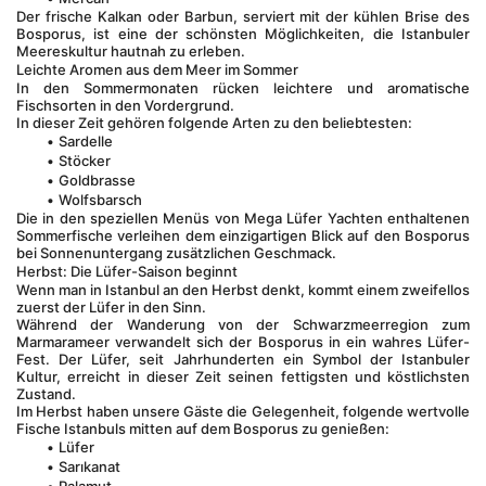
Der frische Kalkan oder Barbun, serviert mit der kühlen Brise des 
Bosporus, ist eine der schönsten Möglichkeiten, die Istanbuler 
Meereskultur hautnah zu erleben.
Leichte Aromen aus dem Meer im Sommer
In den Sommermonaten rücken leichtere und aromatische 
Fischsorten in den Vordergrund.
In dieser Zeit gehören folgende Arten zu den beliebtesten:
Sardelle
Stöcker
Goldbrasse
Wolfsbarsch
Die in den speziellen Menüs von Mega Lüfer Yachten enthaltenen 
Sommerfische verleihen dem einzigartigen Blick auf den Bosporus 
bei Sonnenuntergang zusätzlichen Geschmack.
Herbst: Die Lüfer-Saison beginnt
Wenn man in Istanbul an den Herbst denkt, kommt einem zweifellos 
zuerst der Lüfer in den Sinn.
Während der Wanderung von der Schwarzmeerregion zum 
Marmarameer verwandelt sich der Bosporus in ein wahres Lüfer-
Fest. Der Lüfer, seit Jahrhunderten ein Symbol der Istanbuler 
Kultur, erreicht in dieser Zeit seinen fettigsten und köstlichsten 
Zustand.
Im Herbst haben unsere Gäste die Gelegenheit, folgende wertvolle 
Fische Istanbuls mitten auf dem Bosporus zu genießen:
Lüfer
Sarıkanat