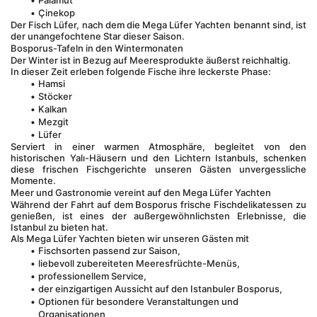
Palamut
Çinekop
Der Fisch Lüfer, nach dem die Mega Lüfer Yachten benannt sind, ist 
der unangefochtene Star dieser Saison.
Bosporus-Tafeln in den Wintermonaten
Der Winter ist in Bezug auf Meeresprodukte äußerst reichhaltig.
In dieser Zeit erleben folgende Fische ihre leckerste Phase:
Hamsi
Stöcker
Kalkan
Mezgit
Lüfer
Serviert in einer warmen Atmosphäre, begleitet von den 
historischen Yalı-Häusern und den Lichtern Istanbuls, schenken 
diese frischen Fischgerichte unseren Gästen unvergessliche 
Momente.
Meer und Gastronomie vereint auf den Mega Lüfer Yachten
Während der Fahrt auf dem Bosporus frische Fischdelikatessen zu 
genießen, ist eines der außergewöhnlichsten Erlebnisse, die 
Istanbul zu bieten hat.
Als Mega Lüfer Yachten bieten wir unseren Gästen mit
Fischsorten passend zur Saison,
liebevoll zubereiteten Meeresfrüchte-Menüs,
professionellem Service,
der einzigartigen Aussicht auf den Istanbuler Bosporus,
Optionen für besondere Veranstaltungen und 
Organisationen