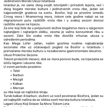
Jedinstveni Morski Ukusi Istanbula
Istanbul je, ne samo zbog svojih istorijskih i prirodnih lepota, već i 
zbog bogate morske kulture i jedinstvenih vrsta ribe, jedan od 
najposebnijih gradova na svetu. Bosfor, koji se prostire između 
Crnog mora i Mramornog mora, tokom cele godine nalazi se na 
migracionom putu različitih vrsta ribe i u svakoj sezoni donosi 
različite ukuse na trpezu.
Za one koji žele da u potpunosti dožive bogatstvo mora u njegovom 
najtanjijem i najtanjem obliku, veoma je važno konzumirati ribu u 
sezoni. Zato što svaka vrsta ribe dostiže vrhunac ukusa u 
određenim periodima.
Kao Mega Lüfer Jatları, našim gostima nudimo najizabranije 
sezonske ribe uz očaravajući pogled na Bosfor u Istanbulu i 
pretvaramo morsku kulturu u nezaboravno gastronomsko iskustvo.
Ukusi Prolećne Sezone
Tokom prolećnih meseci, dok se mora ponovo bude, na trpezama se 
ističu lagane i ukusne ribe.
U ovom periodu posebno:
Tekir
Barbun
Mezgit
Kalkan
Mercan
su ribe koje se najčešće biraju.
Turski kalkan ili barbun, služeni uz svež povetarac Bosfora, jedan su 
od najlepših načina da se izbliza oseti morska kultura Istanbula.
Lagani Ukusi Koji Dolaze Sa Mora Tokom Leta