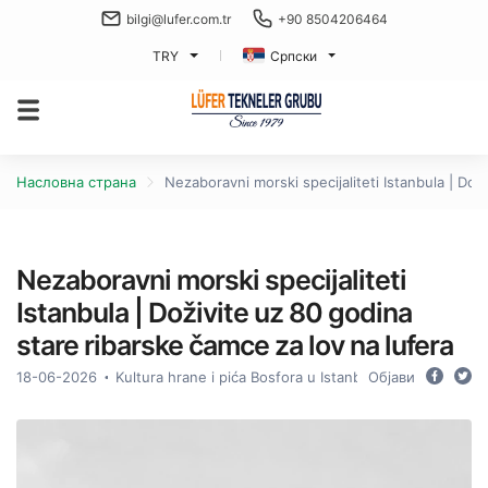
bilgi@lufer.com.tr
+90 8504206464
TRY
Српски
Насловна страна
Nezaboravni morski specijaliteti Istanbula | Dož
Nezaboravni morski specijaliteti
Istanbula | Doživite uz 80 godina
stare ribarske čamce za lov na lufera
18-06-2026
Kultura hrane i pića Bosfora u Istanbulu
Објави