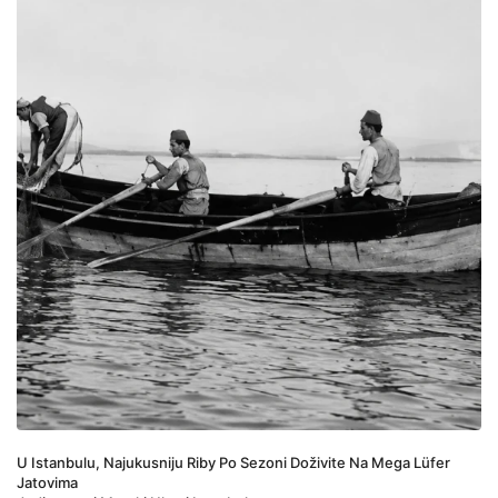
U Istanbulu, Najukusniju Ribу Po Sezoni Doživite Na Mega Lüfer 
Jatovima