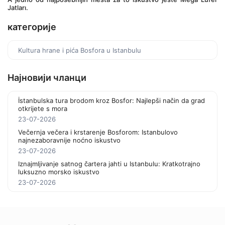
Jatları.
категорије
Kultura hrane i pića Bosfora u Istanbulu
Најновији чланци
İstanbulska tura brodom kroz Bosfor: Najlepši način da grad
otkrijete s mora
23-07-2026
Večernja večera i krstarenje Bosforom: Istanbulovo
najnezaboravnije noćno iskustvo
23-07-2026
Iznajmljivanje satnog čartera jahti u Istanbulu: Kratkotrajno
luksuzno morsko iskustvo
23-07-2026