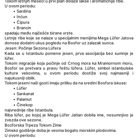
Tokom letnjih meseci u prvi plan dolaze lakše i aromatičnije ribe.
U ovom periodu:
Sardina
Inćun
Čipura
Brancin
spadaju među najčešće birane vrste.
Letnje ribe koje se nalaze u specijalnim menijima Mega Lüfer Jatova 
donose dodatni ukus pogledu na Bosfor uz zalazak sunca.
Jesen: Počinje Sezona Lüfera
Kada se u Istanbulu pomene jesen, prva asocijacija bez sumnje je 
lüfer.
Tokom migracije koja počinje od Crnog mora ka Mramornom moru, 
Bosfor se pretvara u pravu feštu lüfera. Lüfer, simbol istanbulske 
kulture vekovima, u ovom periodu dostiže svoj najmasniji i 
najukusniji oblik.
Tokom jeseni naši gosti imaju priliku da na sredini Bosfora iskuse:
Lüfer
Sarıkanat
Palamut
Činekop
najvrednije ribe Istanbula.
Riba lüfer, po kojoj je Mega Lüfer Jatları dobila ime, nesumnjivo je 
zvezda ove sezone.
Bozforska Trpeza Tokom Zime
Zimsko godišnje doba je veoma bogato morskim plodovima.
U ovom periodu: