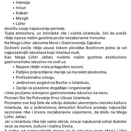
Hamsija
Inćun
Kalkan
Mezgit
Lüfer
dostižu svoje najukusnije periode.
Topla atmosfera, uz istorijske vile i svetla Istanbula, čini da sveže 
riblje trpeze našim gostima pruže nezaboravne trenutke.
Na Mega Lüfer Jatovima More I Gastronomija Zajedno
Doživeti sveže riblje ukuse tokom plovidbe Bosforom jedno je od 
najposebnijih iskustava koje Istanbul nudi.
Kao Mega Lüfer Jatları, nudimo našim gostima ekskluzivno 
gastronomsko iskustvo na vodi uz:
Raspon ribljih vrsta prilagođen sezoni,
Pažljivo pripremljene menije sa morskim plodovima,
Profesionalnu uslugu,
Jedinstven pogled na Bosfor u Istanbulu,
Opcije za posebne događaje i organizacije
i time pružamo izdvojeno gastronomsko iskustvo na moru.
Pozvani Ste Na Putovanje Kroz Ukuse Istanbula
Pozivamo sve koji žele da otkriju duboko ukorenjenu morsku kulturu 
Istanbula, da u jedinstvenoj atmosferi Bosfora probaju najsvežije 
sezonske ribe i stvore nezaboravne uspomene, da dođu na Mega 
Lüfer Jatları.
Jer u Istanbulu riba nije samo obrok; ona je najukusniji odraz duboke 
veze sa morem, kulture i načina života.
A jedno od najposebnijih mesta za to iskustvo jeste Mega Lüfer 