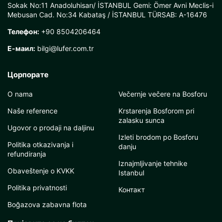
Sokak No:11 Anadoluhisarı/ İSTANBUL Gemi: Ömer Avni Meclis-i
Mebusan Cad. No:34 Kabataş / İSTANBUL TÜRSAB: A-16476
Телефон:
+90 8504206464
Е-маил:
bilgi@lufer.com.tr
Цорпорате
O nama
Večernje večere na Bosforu
Naše reference
Krstarenja Bosforom pri
zalasku sunca
Ugovor o prodaji na daljinu
Izleti brodom po Bosforu
Politika otkazivanja i
danju
refundiranja
Iznajmljivanje tehnike
Obaveštenje o KVKK
Istanbul
Politika privatnosti
Контакт
Boğazova zabavna flota