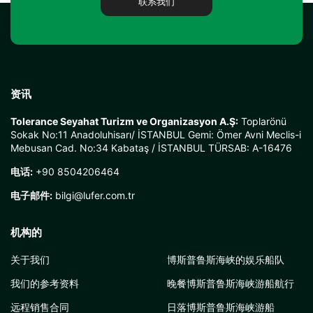
联系我们
资讯
Tolerance Seyahat Turizm ve Organizasyon A.Ş:
Toplarönü
Sokak No:11 Anadoluhisarı/ İSTANBUL Gemi: Ömer Avni Meclis-i
Mebusan Cad. No:34 Kabataş / İSTANBUL TÜRSAB: A-16476
电话:
+90 8504206464
电子邮件:
bilgi@lufer.com.tr
机构的
关于我们
博斯普鲁斯海峡的娱乐船队
我们的参考资料
晚餐博斯普鲁斯海峡游船航行
远程销售合同
日落博斯普鲁斯海峡游船