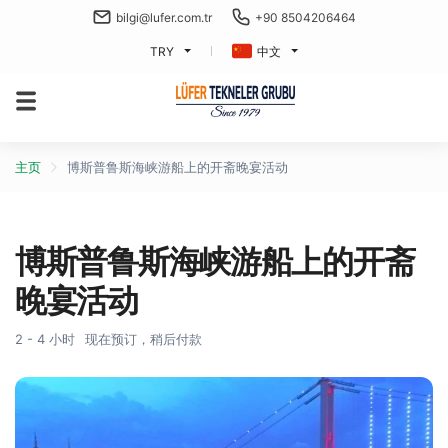
bilgi@lufer.com.tr
+90 8504206464
TRY
中文
主页
博斯普鲁斯海峡游船上的开斋晚宴活动
博斯普鲁斯海峡游船上的开斋
晚宴活动
2 - 4 小时
现在预订，稍后付款