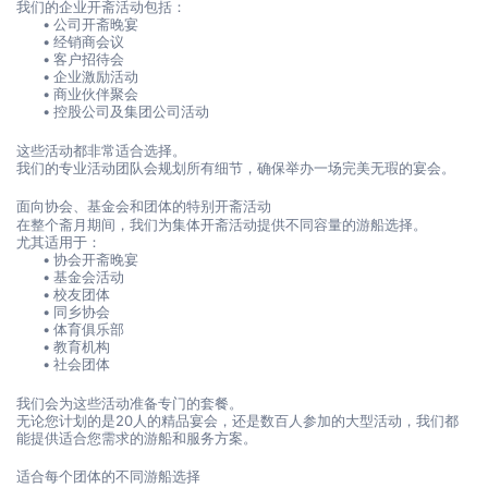
我们的企业开斋活动包括：
公司开斋晚宴
经销商会议
客户招待会
企业激励活动
商业伙伴聚会
控股公司及集团公司活动
这些活动都非常适合选择。
我们的专业活动团队会规划所有细节，确保举办一场完美无瑕的宴会。
面向协会、基金会和团体的特别开斋活动
在整个斋月期间，我们为集体开斋活动提供不同容量的游船选择。
尤其适用于：
协会开斋晚宴
基金会活动
校友团体
同乡协会
体育俱乐部
教育机构
社会团体
我们会为这些活动准备专门的套餐。
无论您计划的是20人的精品宴会，还是数百人参加的大型活动，我们都
能提供适合您需求的游船和服务方案。
适合每个团体的不同游船选择