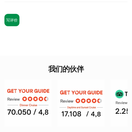
写评价
我们的伙伴