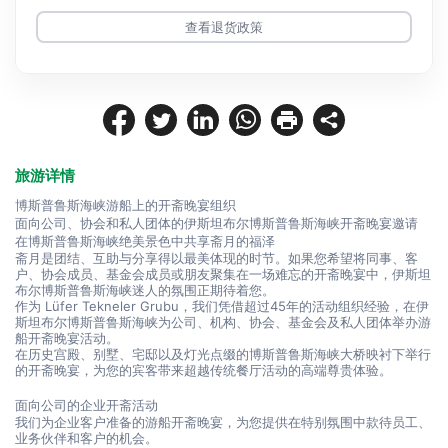
查看退货政策
旅游详情
博斯普鲁斯海峡游船上的开斋晚宴组织
面向公司、协会和私人团体的伊斯坦布尔博斯普鲁斯海峡开斋晚宴邀请
在博斯普鲁斯海峡绝美景色中共享斋月的福泽
斋月是团结、互助与分享得以最美体现的时节。如果您希望将同事、客
户、协会成员、基金会成员或朋友聚集在一场难忘的开斋晚宴中，伊斯坦
布尔博斯普鲁斯海峡迷人的氛围正期待着您。
作为 Lüfer Tekneler Grubu，我们凭借超过45年的活动组织经验，在伊
斯坦布尔博斯普鲁斯海峡为公司、机构、协会、基金会及私人团体举办游
船开斋晚宴活动。
在历史宫殿、别墅、宅邸以及灯光点缀的博斯普鲁斯海峡大桥映衬下举行
的开斋晚宴，为您的宾客带来超越传统餐厅活动的高端尊贵体验。
面向公司的企业开斋活动
我们为企业客户准备的游船开斋晚宴，为您提供在特别氛围中款待员工、
业务伙伴和客户的机会。