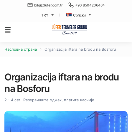
bilgi@lufer.com.tr
+90 8504206464
TRY
Српски
Насловна страна
Organizacija iftara na brodu na Bosforu
Organizacija iftara na brodu
na Bosforu
2 - 4 сат
Резервишите одмах, платите касније