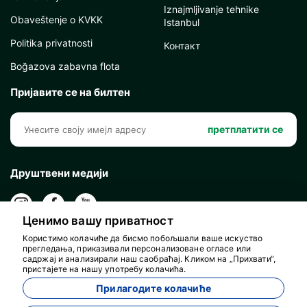
Iznajmljivanje tehnike
Obaveštenje o KVKK
Istanbul
Politika privatnosti
Контакт
Boğazova zabavna flota
Пријавите се на билтен
претплатити се
Друштвени медији
Ценимо вашу приватност
Користимо колачиће да бисмо побољшали ваше искуство
прегледања, приказивали персонализоване огласе или
садржај и анализирали наш саобраћај. Кликом на „Прихвати“,
пристајете на нашу употребу колачића.
Прилагодите колачиће