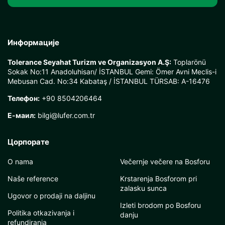
Информације
Tolerance Seyahat Turizm ve Organizasyon A.Ş:
Toplarönü
Sokak No:11 Anadoluhisarı/ İSTANBUL Gemi: Ömer Avni Meclis-i
Mebusan Cad. No:34 Kabataş / İSTANBUL TÜRSAB: A-16476
Телефон:
+90 8504206464
Е-маил:
bilgi@lufer.com.tr
Цорпорате
O nama
Večernje večere na Bosforu
Naše reference
Krstarenja Bosforom pri
zalasku sunca
Ugovor o prodaji na daljinu
Izleti brodom po Bosforu
Politika otkazivanja i
danju
refundiranja