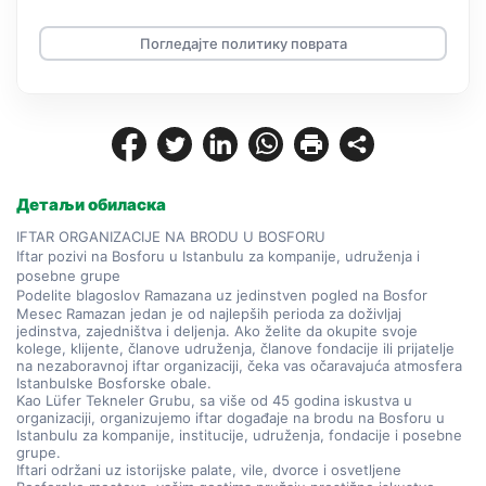
Погледајте политику поврата
Детаљи обиласка
IFTAR ORGANIZACIJE NA BRODU U BOSFORU
Iftar pozivi na Bosforu u Istanbulu za kompanije, udruženja i 
posebne grupe
Podelite blagoslov Ramazana uz jedinstven pogled na Bosfor
Mesec Ramazan jedan je od najlepših perioda za doživljaj 
jedinstva, zajedništva i deljenja. Ako želite da okupite svoje 
kolege, klijente, članove udruženja, članove fondacije ili prijatelje 
na nezaboravnoj iftar organizaciji, čeka vas očaravajuća atmosfera 
Istanbulske Bosforske obale.
Kao Lüfer Tekneler Grubu, sa više od 45 godina iskustva u 
organizaciji, organizujemo iftar događaje na brodu na Bosforu u 
Istanbulu za kompanije, institucije, udruženja, fondacije i posebne 
grupe.
Iftari održani uz istorijske palate, vile, dvorce i osvetljene 