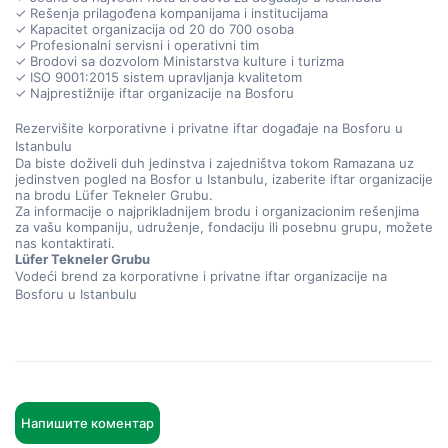
✓ Rešenja prilagođena kompanijama i institucijama
✓ Kapacitet organizacija od 20 do 700 osoba
✓ Profesionalni servisni i operativni tim
✓ Brodovi sa dozvolom Ministarstva kulture i turizma
✓ ISO 9001:2015 sistem upravljanja kvalitetom
✓ Najprestižnije iftar organizacije na Bosforu
Rezervišite korporativne i privatne iftar događaje na Bosforu u 
Istanbulu
Da biste doživeli duh jedinstva i zajedništva tokom Ramazana uz 
jedinstven pogled na Bosfor u Istanbulu, izaberite iftar organizacije 
na brodu Lüfer Tekneler Grubu.
Za informacije o najprikladnijem brodu i organizacionim rešenjima 
za vašu kompaniju, udruženje, fondaciju ili posebnu grupu, možete 
nas kontaktirati.
Lüfer Tekneler Grubu
Vodeći brend za korporativne i privatne iftar organizacije na 
Bosforu u Istanbulu
Напишите коментар