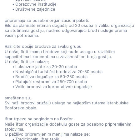
Obrazovne institucije
Društvene zajednice
pripremaju se posebni organizacioni paketi.
Bilo da planirate intiman događaj od 20 osoba ili veliku organizaciju 
sa stotinama gostiju, nudimo odgovarajući brod i usluge prema 
vašim potrebama.
Različite opcije brodova za svaku grupu
U našoj floti imamo brodove koji nude uslugu u različitim 
kapacitetima i konceptima u zavisnosti od broja gostiju.
U našoj floti se nalaze;
Luksuzne jahte za 20-30 osoba
Nostalgični turistički brodovi za 20-50 osoba
Brodići za događaje za 50-250 osoba
Plutajući restorani za 250-700 osoba
Veliki brodovi za korporativne događaje
smeštene su.
Svi naši brodovi pružaju usluge na najlepšim rutama Istanbulske 
Bosforske obale.
Iftar trpeze sa pogledom na Bosfor
Naše iftar organizacije dočekuju goste za posebno pripremljenim 
stolovima.
U pažljivo pripremljenim menijima nalaze se;
Tradicionalni iftar tanjir