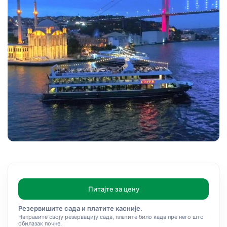
Питајте за цену
Резервишите сада и платите касније.
Направите своју резервацију сада, платите било када пре него што
обилазак почне.