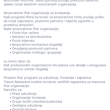
Bosforske mostove, vašim gostima pružaju prestižno iskustvo 
daleko iznad klasičnih restoranskih organizacija.
Korporativne iftar organizacije za kompanije
Naši programi iftara na brodu za korporativne firme pružaju priliku 
da svoje zaposlene, poslovne partnere i klijente ugostite u 
posebnoj atmosferi.
Naše korporativne iftar organizacije;
Firma iftar večere
Sastanci sa distributerima
Pozivi klijenata
Korporativni motivacioni događaji
Okupljanja poslovnih partnera
Organizacije holdinga i grupacija
su često izbor za.
Naš profesionalni organizacioni tim planira sve detalje i omogućava 
besprekorno održan događaj.
Posebni iftar programi za udruženja, fondacije i zajednice
Tokom Ramazana nudimo brodove različitih kapaciteta za masovne 
iftar organizacije.
Naročito za;
Iftare udruženja
Organizacije fondacija
Grupe bivših učenika/studentata
Zavičajna udruženja
Sportski klubovi