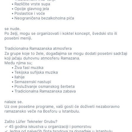
Različite vrste supa
Opcije glavnog jela
Poslastice i voće
Neograničena bezalkoholna pića
se nude.
Po želji, mogu se organizovati i koktel koncept, švedski sto ili 
posebni meniji.
Tradicionalna Ramazanska atmosfera
Za grupe koje to žele, događajima se mogu dodati posebni sadržaji 
koji jačaju duhovnu atmosferu Ramazana.
Među njima su;
Živa fasl muzika
Tekijska sufijska muzika
Ilahije
Semazenski nastupi
Posluživanje osmanskog šerbeta
Tradicionalna Ramazanska zabava
nalaze se.
Uz ove posebne programe, vaši gosti će doživeti nezaboravno 
ramazansko veče na Bosforu u Istanbulu.
Zašto Lüfer Tekneler Grubu?
✓ 45 godina iskustva u organizaciji i pomorstvu
✓ Jedna od najvećih flota brodova za događaje u Istanbulu