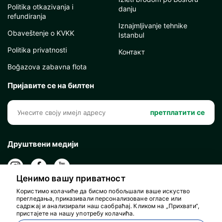
Politika otkazivanja i
danju
refundiranja
Iznajmljivanje tehnike
Obaveštenje o KVKK
Istanbul
Politika privatnosti
Контакт
Boğazova zabavna flota
Пријавите се на билтен
претплатити се
Друштвени медији
Ценимо вашу приватност
Користимо колачиће да бисмо побољшали ваше искуство
прегледања, приказивали персонализоване огласе или
садржај и анализирали наш саобраћај. Кликом на „Прихвати“,
пристајете на нашу употребу колачића.