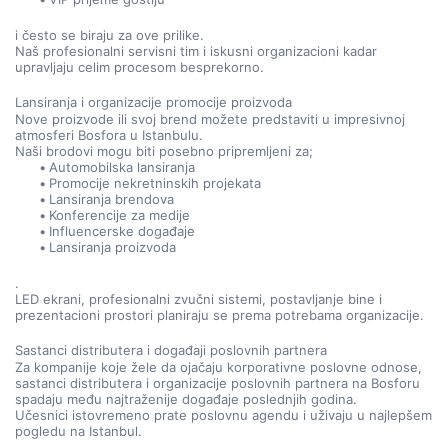
i često se biraju za ove prilike.
Naš profesionalni servisni tim i iskusni organizacioni kadar 
upravljaju celim procesom besprekorno.
Lansiranja i organizacije promocije proizvoda
Nove proizvode ili svoj brend možete predstaviti u impresivnoj 
atmosferi Bosfora u Istanbulu.
Naši brodovi mogu biti posebno pripremljeni za;
Automobilska lansiranja
Promocije nekretninskih projekata
Lansiranja brendova
Konferencije za medije
Influencerske događaje
Lansiranja proizvoda
.
LED ekrani, profesionalni zvučni sistemi, postavljanje bine i 
prezentacioni prostori planiraju se prema potrebama organizacije.
Sastanci distributera i događaji poslovnih partnera
Za kompanije koje žele da ojačaju korporativne poslovne odnose, 
sastanci distributera i organizacije poslovnih partnera na Bosforu 
spadaju među najtraženije događaje poslednjih godina.
Učesnici istovremeno prate poslovnu agendu i uživaju u najlepšem 
pogledu na Istanbul.