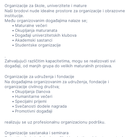
Organizacije za škole, univerzitete i mature
Naši brodovi nude idealne prostore za organizacije i obrazovne 
institucije.
Među organizovanim događajima nalaze se;
Maturalne večeri
Okupljanja maturanata
Događaji univerzitetskih klubova
Akademski sastanci
Studentske organizacije
.
Zahvaljujući različitim kapacitetima, mogu se realizovati svi 
događaji, od manjih grupa do velikih maturalnih proslava.
Organizacije za udruženja i fondacije
Na događajima organizovanim za udruženja, fondacije i 
organizacije civilnog društva;
Okupljanja članova
Humanitarne večeri
Specijalni prijemi
Svečanosti dodele nagrada
Promotivni događaji
realizuju se uz profesionalnu organizacionu podršku.
Organizacije sastanaka i seminara