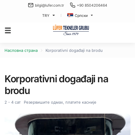
bilgi@lufer.com.tr
+90 8504206464
TRY
Српски
Насловна страна
Korporativni događaji na brodu
Korporativni događaji na
brodu
2 - 4 сат
Резервишите одмах, платите касније