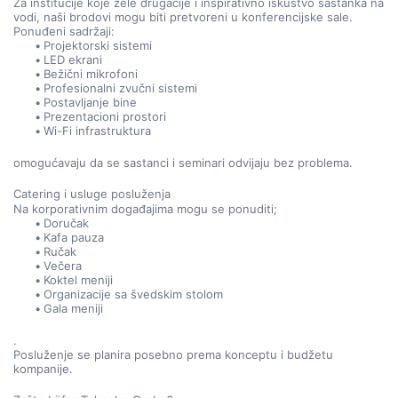
Za institucije koje žele drugačije i inspirativno iskustvo sastanka na 
vodi, naši brodovi mogu biti pretvoreni u konferencijske sale.
Ponuđeni sadržaji:
Projektorski sistemi
LED ekrani
Bežični mikrofoni
Profesionalni zvučni sistemi
Postavljanje bine
Prezentacioni prostori
Wi-Fi infrastruktura
omogućavaju da se sastanci i seminari odvijaju bez problema.
Catering i usluge posluženja
Na korporativnim događajima mogu se ponuditi;
Doručak
Kafa pauza
Ručak
Večera
Koktel meniji
Organizacije sa švedskim stolom
Gala meniji
.
Posluženje se planira posebno prema konceptu i budžetu 
kompanije.