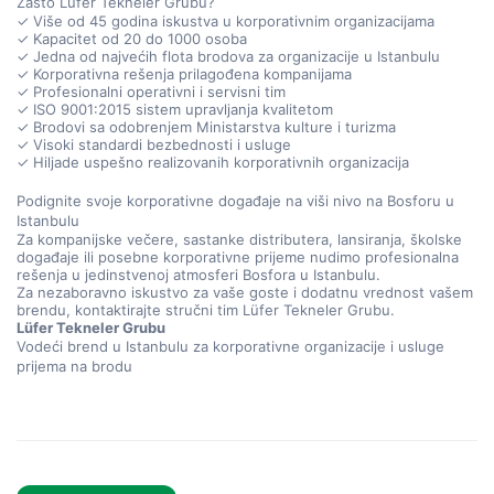
Zašto Lüfer Tekneler Grubu?
✓ Više od 45 godina iskustva u korporativnim organizacijama
✓ Kapacitet od 20 do 1000 osoba
✓ Jedna od najvećih flota brodova za organizacije u Istanbulu
✓ Korporativna rešenja prilagođena kompanijama
✓ Profesionalni operativni i servisni tim
✓ ISO 9001:2015 sistem upravljanja kvalitetom
✓ Brodovi sa odobrenjem Ministarstva kulture i turizma
✓ Visoki standardi bezbednosti i usluge
✓ Hiljade uspešno realizovanih korporativnih organizacija
Podignite svoje korporativne događaje na viši nivo na Bosforu u 
Istanbulu
Za kompanijske večere, sastanke distributera, lansiranja, školske 
događaje ili posebne korporativne prijeme nudimo profesionalna 
rešenja u jedinstvenoj atmosferi Bosfora u Istanbulu.
Za nezaboravno iskustvo za vaše goste i dodatnu vrednost vašem 
brendu, kontaktirajte stručni tim Lüfer Tekneler Grubu.
Lüfer Tekneler Grubu
Vodeći brend u Istanbulu za korporativne organizacije i usluge 
prijema na brodu