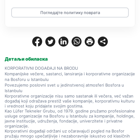
Погледајте политику поврата
Детаљи обиласка
KORPORATIVNI DOGAĐAJI NA BRODU
Kompanijske večere, sastanci, lansiranja i korporativne organizacije 
na Bosforu u Istanbulu
Povezujemo poslovni svet u jedinstvenoj atmosferi Bosfora u 
Istanbulu
Korporativne organizacije nisu samo sastanak ili večera, već važan 
događaj koji odražava prestiž vaše kompanije, korporativnu kulturu 
i vrednost koju pridajete svojim gostima.
Kao Lüfer Tekneler Grubu, od 1979. godine pružamo profesionalne 
usluge organizacije na Bosforu u Istanbulu za kompanije, holdinge, 
javne institucije, udruženja, fondacije, univerzitete i privatne 
organizacije.
Korporativni događaji održani uz očaravajući pogled na Bosfor 
pružaju mnogo upečatljivije i nezaboravnije iskustvo od klasičnih 