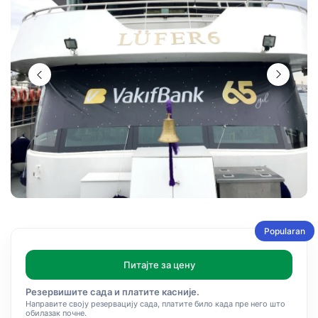
Popularan
Питајте за цену
Резервишите сада и платите касније.
Направите своју резервацију сада, платите било када пре него што
обилазак почне.