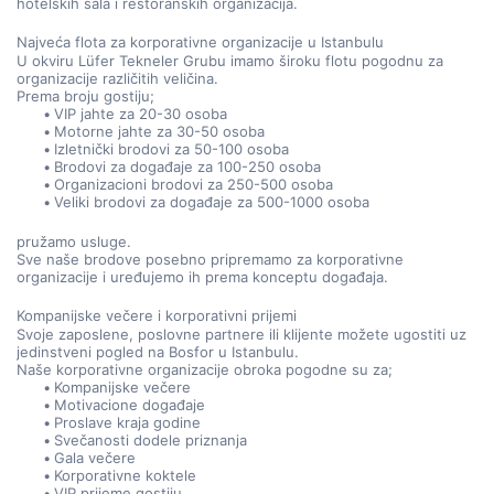
hotelskih sala i restoranskih organizacija.
Najveća flota za korporativne organizacije u Istanbulu
U okviru Lüfer Tekneler Grubu imamo široku flotu pogodnu za 
organizacije različitih veličina.
Prema broju gostiju;
VIP jahte za 20-30 osoba
Motorne jahte za 30-50 osoba
Izletnički brodovi za 50-100 osoba
Brodovi za događaje za 100-250 osoba
Organizacioni brodovi za 250-500 osoba
Veliki brodovi za događaje za 500-1000 osoba
pružamo usluge.
Sve naše brodove posebno pripremamo za korporativne 
organizacije i uređujemo ih prema konceptu događaja.
Kompanijske večere i korporativni prijemi
Svoje zaposlene, poslovne partnere ili klijente možete ugostiti uz 
jedinstveni pogled na Bosfor u Istanbulu.
Naše korporativne organizacije obroka pogodne su za;
Kompanijske večere
Motivacione događaje
Proslave kraja godine
Svečanosti dodele priznanja
Gala večere
Korporativne koktele
VIP prijeme gostiju