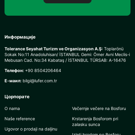
Информације
Tolerance Seyahat Turizm ve Organizasyon A.Ş:
Toplarönü
Sokak No:11 Anadoluhisarı/ İSTANBUL Gemi: Ömer Avni Meclis-i
Mebusan Cad. No:34 Kabataş / İSTANBUL TÜRSAB: A-16476
Телефон:
+90 8504206464
Е-маил:
bilgi@lufer.com.tr
Цорпорате
O nama
Večernje večere na Bosforu
Naše reference
Krstarenja Bosforom pri
zalasku sunca
Ugovor o prodaji na daljinu
Izleti brodom po Bosforu