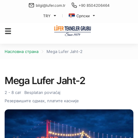
bilgi@lufer.com.tr
+90 8504206464
TRY
Српски
Насловна страна
Mega Lufer Jaht-2
Mega Lufer Jaht-2
2 - 8 сат
Besplatan povraćaj
Резервишите одмах, платите касније