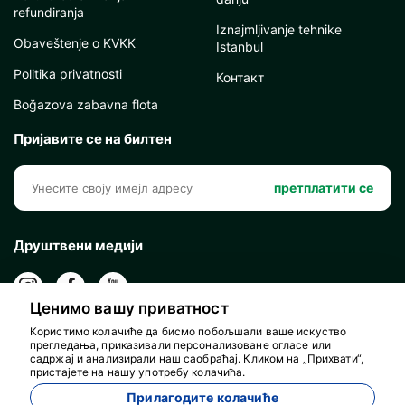
refundiranja
Iznajmljivanje tehnike
Obaveštenje o KVKK
Istanbul
Politika privatnosti
Контакт
Boğazova zabavna flota
Пријавите се на билтен
претплатити се
Друштвени медији
Ценимо вашу приватност
Користимо колачиће да бисмо побољшали ваше искуство
прегледања, приказивали персонализоване огласе или
садржај и анализирали наш саобраћај. Кликом на „Прихвати“,
пристајете на нашу употребу колачића.
Прилагодите колачиће