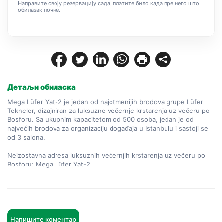
Направите своју резервацију сада, платите било када пре него што
обилазак почне.
Детаљи обиласка
Mega Lüfer Yat-2 je jedan od najotmenijih brodova grupe Lüfer 
Tekneler, dizajniran za luksuzne večernje krstarenja uz večeru po 
Bosforu. Sa ukupnim kapacitetom od 500 osoba, jedan je od 
najvećih brodova za organizaciju događaja u Istanbulu i sastoji se 
od 3 salona.

Neizostavna adresa luksuznih večernjih krstarenja uz večeru po 
Bosforu: Mega Lüfer Yat-2
Напишите коментар