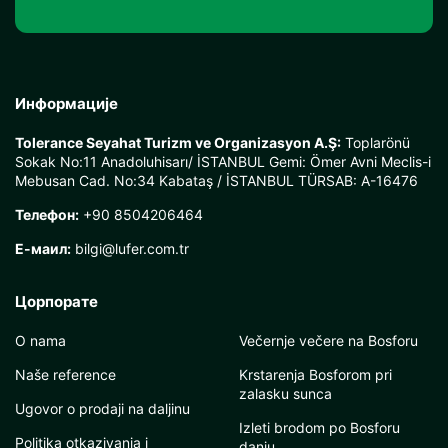
Информације
Tolerance Seyahat Turizm ve Organizasyon A.Ş:
Toplarönü
Sokak No:11 Anadoluhisarı/ İSTANBUL Gemi: Ömer Avni Meclis-i
Mebusan Cad. No:34 Kabataş / İSTANBUL TÜRSAB: A-16476
Телефон:
+90 8504206464
Е-маил:
bilgi@lufer.com.tr
Цорпорате
O nama
Večernje večere na Bosforu
Naše reference
Krstarenja Bosforom pri
zalasku sunca
Ugovor o prodaji na daljinu
Izleti brodom po Bosforu
Politika otkazivanja i
danju