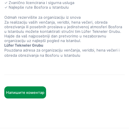
✓ Zvanično licencirana i sigurna usluga
✓ Najlepše rute Bosfora u Istanbulu
Odmah rezervišite za organizaciju iz snova
Za realizaciju vaših venčanja, veridbi, hena večeri, obreda 
obrezivanja ili posebnih proslava u jedinstvenoj atmosferi Bosfora 
u Istanbulu možete kontaktirati stručni tim Lüfer Tekneler Grubu.
Hajde da vaš najposebniji dan pretvorimo u nezaboravnu 
organizaciju uz najlepši pogled na Istanbul.
Lüfer Tekneler Grubu
Pouzdana adresa za organizaciju venčanja, veridbi, hena večeri i 
obreda obrezivanja na Bosforu u Istanbulu
Напишите коментар