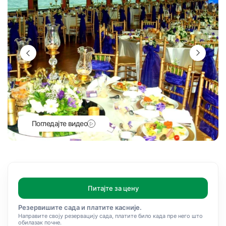
Погледајте видео
Питајте за цену
Резервишите сада и платите касније.
Направите своју резервацију сада, платите било када пре него што
обилазак почне.