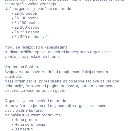
scenografija vašeg venčanja.
Naše organizacije venčanja na brodu;
Za 50 osoba
Za 100 osoba
Za 150 osoba
Za 200 osoba
Za 250 osoba
Za 300 osoba i više
mogu se realizovati u kapacitetima.
Nudimo različite opcije, od koktel koncepta do organizacije 
venčanja uz posluženje hrane.
Veridbe na Bosforu
Svoju veridbu možete održati u najromantičnijoj atmosferi 
Istanbula.
Naše organizacije, pripremljene uz posebne stolove za veridbu, 
dekoracije, foto-zone i pogled na Bosfor, nude nezaboravno 
iskustvo za vaše porodice i goste.
Organizacija hena večeri na brodu
Hena večeri su jedna od najposebnijih organizacija naše 
tradicionalne kulture.
Na našim luksuznim brodovima;
Hena presto
Hena ceremonija
DJ nastup