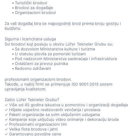
Turistički brodovi
Brodovi za događaje
Organizacioni brodovi
Za vaš događaj bira se najpogodniji brod prema broju gostiju i 
budžetu.
Sigurna i licencirana usluga
Svi brodovi koji posluju u okviru Lüfer Tekneler Grubu su;
Sa dozvolom Ministarstva kulture i turizma
U statusu plovila za pomorski turizam
Pod nadzorom Ministarstva saobraćaja i infrastrukture
Ovlašćeni za prevoz putnika
Redovno održavani
profesionalni organizacioni brodovi.
Takođe, u našoj firmi se primenjuje ISO 9001:2015 sistem 
upravljanja kvalitetom.
Zašto Lüfer Tekneler Grubu?
✓ Više od 45 godina iskustva u pomorstvu i organizaciji događaja
✓ Hiljade uspešno realizovanih venčanja i proslava
✓ Paketi organizacije sa svim uključenim uslugama
✓ Kampanje koje uključuju video snimanje i dekoraciju broda
✓ Profesionalni organizacioni tim
✓ Velika flota brodova i jahti
✓ Garantovano povoljne cene