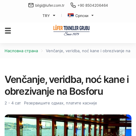
bilgi@lufer.com.tr
+90 8504206464
TRY
Српски
Насловна страна
Venčanje, veridba, noć kane i obrezivanje na B
Venčanje, veridba, noć kane i
obrezivanje na Bosforu
2 - 4 сат
Резервишите одмах, платите касније