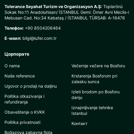
Tolerance Seyahat Turizm ve Organizasyon A.Ş:
Toplarönü
Sokak No:11 Anadoluhisarı/ İSTANBUL Gemi: Ömer Avni Meclis-i
Mebusan Cad. No:34 Kabataş / İSTANBUL TÜRSAB: A-16476
Телефон:
+90 8504206464
Е-маил:
bilgi@lufer.com.tr
Цорпорате
O nama
Večernje večere na Bosforu
Naše reference
Krstarenja Bosforom pri
zalasku sunca
Ugovor o prodaji na daljinu
Izleti brodom po Bosforu
Politika otkazivanja i
danju
refundiranja
Iznajmljivanje tehnike
Obaveštenje o KVKK
Istanbul
Politika privatnosti
Контакт
Boğazova zabavna flota