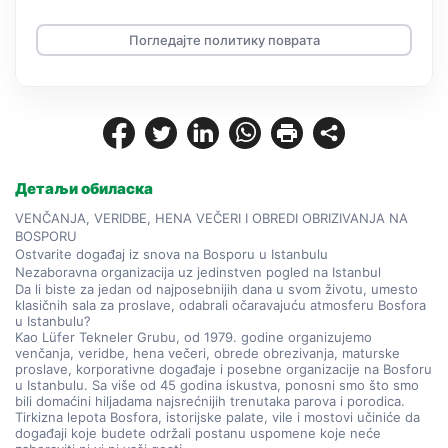
Погледајте политику поврата
Детаљи обиласка
VENČANJA, VERIDBE, HENA VEČERI I OBREDI OBRIZIVANJA NA 
BOSPORU
Ostvarite događaj iz snova na Bosporu u Istanbulu
Nezaboravna organizacija uz jedinstven pogled na Istanbul
Da li biste za jedan od najposebnijih dana u svom životu, umesto 
klasičnih sala za proslave, odabrali očaravajuću atmosferu Bosfora 
u Istanbulu?
Kao Lüfer Tekneler Grubu, od 1979. godine organizujemo 
venčanja, veridbe, hena večeri, obrede obrezivanja, maturske 
proslave, korporativne događaje i posebne organizacije na Bosforu 
u Istanbulu. Sa više od 45 godina iskustva, ponosni smo što smo 
bili domaćini hiljadama najsrećnijih trenutaka parova i porodica.
Tirkizna lepota Bosfora, istorijske palate, vile i mostovi učiniće da 
događaji koje budete održali postanu uspomene koje neće 