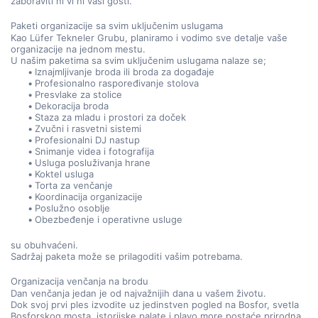
zaboraviti ni vi ni vaši gosti.
Paketi organizacije sa svim uključenim uslugama
Kao Lüfer Tekneler Grubu, planiramo i vodimo sve detalje vaše 
organizacije na jednom mestu.
U našim paketima sa svim uključenim uslugama nalaze se;
Iznajmljivanje broda ili broda za događaje
Profesionalno raspoređivanje stolova
Presvlake za stolice
Dekoracija broda
Staza za mladu i prostori za doček
Zvučni i rasvetni sistemi
Profesionalni DJ nastup
Snimanje videa i fotografija
Usluga posluživanja hrane
Koktel usluga
Torta za venčanje
Koordinacija organizacije
Poslužno osoblje
Obezbeđenje i operativne usluge
su obuhvaćeni.
Sadržaj paketa može se prilagoditi vašim potrebama.
Organizacija venčanja na brodu
Dan venčanja jedan je od najvažnijih dana u vašem životu.
Dok svoj prvi ples izvodite uz jedinstven pogled na Bosfor, svetla 
Bosforskog mosta, istorijske palate i plavo more postaće prirodna 