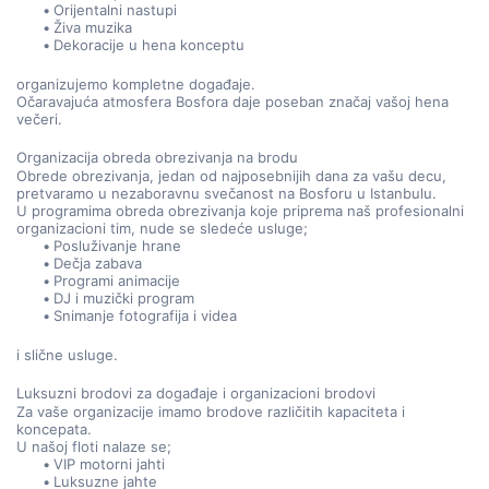
Orijentalni nastupi
Živa muzika
Dekoracije u hena konceptu
organizujemo kompletne događaje.
Očaravajuća atmosfera Bosfora daje poseban značaj vašoj hena 
večeri.
Organizacija obreda obrezivanja na brodu
Obrede obrezivanja, jedan od najposebnijih dana za vašu decu, 
pretvaramo u nezaboravnu svečanost na Bosforu u Istanbulu.
U programima obreda obrezivanja koje priprema naš profesionalni 
organizacioni tim, nude se sledeće usluge;
Posluživanje hrane
Dečja zabava
Programi animacije
DJ i muzički program
Snimanje fotografija i videa
i slične usluge.
Luksuzni brodovi za događaje i organizacioni brodovi
Za vaše organizacije imamo brodove različitih kapaciteta i 
koncepata.
U našoj floti nalaze se;
VIP motorni jahti
Luksuzne jahte