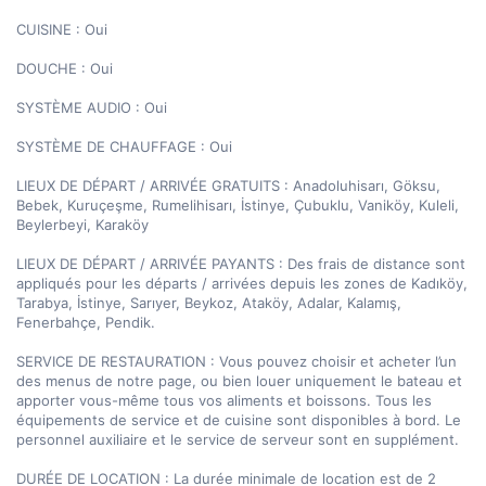
CUISINE : Oui

DOUCHE : Oui

SYSTÈME AUDIO : Oui

SYSTÈME DE CHAUFFAGE : Oui

LIEUX DE DÉPART / ARRIVÉE GRATUITS : Anadoluhisarı, Göksu, 
Bebek, Kuruçeşme, Rumelihisarı, İstinye, Çubuklu, Vaniköy, Kuleli, 
Beylerbeyi, Karaköy

LIEUX DE DÉPART / ARRIVÉE PAYANTS : Des frais de distance sont 
appliqués pour les départs / arrivées depuis les zones de Kadıköy, 
Tarabya, İstinye, Sarıyer, Beykoz, Ataköy, Adalar, Kalamış, 
Fenerbahçe, Pendik.

SERVICE DE RESTAURATION : Vous pouvez choisir et acheter l’un 
des menus de notre page, ou bien louer uniquement le bateau et 
apporter vous-même tous vos aliments et boissons. Tous les 
équipements de service et de cuisine sont disponibles à bord. Le 
personnel auxiliaire et le service de serveur sont en supplément.

DURÉE DE LOCATION : La durée minimale de location est de 2 