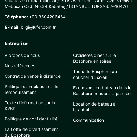
Sokak No:11 Anadoluhisarı/ İSTANBUL Gemi: Ömer Avni Meclis-i
Mebusan Cad. No:34 Kabataş / İSTANBUL TÜRSAB: A-16476
Téléphone:
+90 8504206464
E-mail:
bilgi@lufer.com.tr
Entreprise
À propos de nous
Croisières dîner sur le
Bosphore en soirée
Nos références
Tours du Bosphore au
Contrat de vente à distance
coucher du soleil
Politique d’annulation et de
Excursions en bateau dans le
remboursement
Bosphore pendant la journée
Texte d'information sur la
Location de bateau à
KVKK
Istanbul
Politique de confidentialité
Communication
La flotte de divertissement
du Bosphore